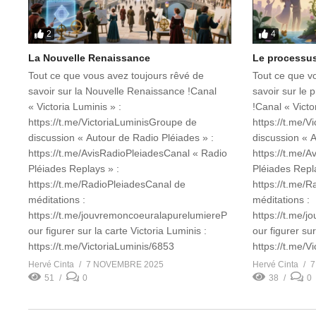
2
4
La Nouvelle Renaissance
Le processus
Tout ce que vous avez toujours rêvé de
Tout ce que v
savoir sur la Nouvelle Renaissance !Canal
savoir sur le 
« Victoria Luminis » :
!Canal « Victo
https://t.me/VictoriaLuminisGroupe de
https://t.me/
discussion « Autour de Radio Pléiades » :
discussion « A
https://t.me/AvisRadioPleiadesCanal « Radio
https://t.me/
Pléiades Replays » :
Pléiades Repla
https://t.me/RadioPleiadesCanal de
https://t.me/
méditations :
méditations :
https://t.me/jouvremoncoeuralapurelumiereP
https://t.me/
our figurer sur la carte Victoria Luminis :
our figurer sur
https://t.me/VictoriaLuminis/6853
https://t.me/
Hervé Cinta
7 NOVEMBRE 2025
Hervé Cinta
7
51
0
38
0