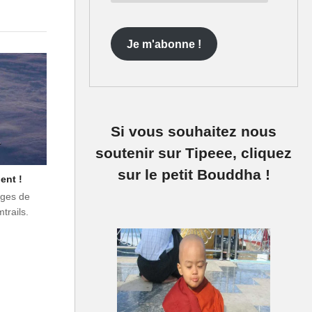
e-
mail
Je m'abonne !
Si vous souhaitez nous
soutenir sur Tipeee, cliquez
sur le petit Bouddha !
ent !
ages de
mtrails.