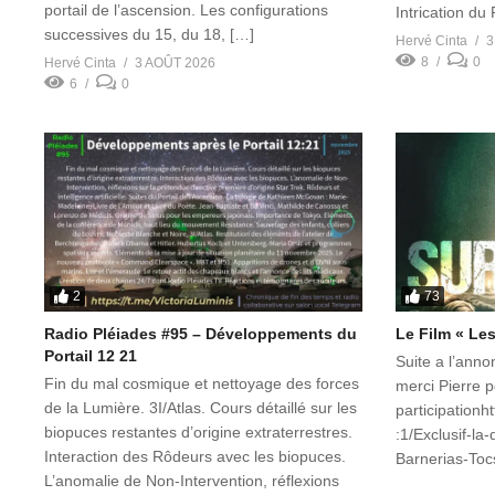
portail de l’ascension. Les configurations
Intrication du
successives du 15, du 18, […]
Hervé Cinta
3
8
0
Hervé Cinta
3 AOÛT 2026
6
0
2
73
Radio Pléiades #95 – Développements du
Le Film « Le
Portail 12 21
Suite a l’anno
Fin du mal cosmique et nettoyage des forces
merci Pierre p
de la Lumière. 3I/Atlas. Cours détaillé sur les
participation
biopuces restantes d’origine extraterrestres.
:1/Exclusif-la
Interaction des Rôdeurs avec les biopuces.
Barnerias-Toc
L’anomalie de Non-Intervention, réflexions