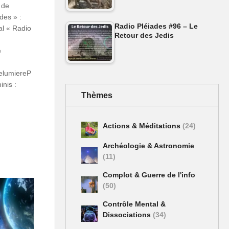
 de
des » :
Radio Pléiades #96 – Le
al « Radio
Retour des Jedis
e
relumiereP
inis :
Thèmes
Actions & Méditations
(24)
Archéologie & Astronomie
(11)
Complot & Guerre de l'info
(50)
Contrôle Mental &
Dissociations
(34)