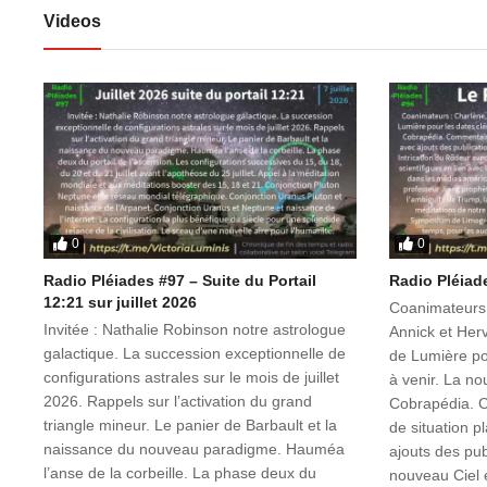
Videos
0
0
Radio Pléiades #97 – Suite du Portail
Radio Pléiad
12:21 sur juillet 2026
Coanimateurs :
Invitée : Nathalie Robinson notre astrologue
Annick et Herv
galactique. La succession exceptionnelle de
de Lumière po
configurations astrales sur le mois de juillet
à venir. La no
2026. Rappels sur l’activation du grand
Cobrapédia. C
triangle mineur. Le panier de Barbault et la
de situation p
naissance du nouveau paradigme. Hauméa
ajouts des pub
l’anse de la corbeille. La phase deux du
nouveau Ciel e