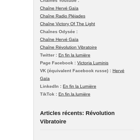
Chaînes Youtube :
Chaîne Hervé Gaïa
Chaîne Radio Pléiades
Chaîne Victory Of The Light
Chaînes Odysée :
Chaîne Hervé Gaïa
Chaîne Révolution Vibratoire
Twitter :
En fin la lumière
Page Facebook :
Victoria Luminis
VK (équivalent Facebook russe) :
Hervé
Gaïa
LinkedIn :
En fin la Lumière
TikTok :
En.fin.la.lumière
Articles récents: Révolution
Vibratoire