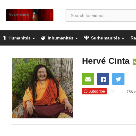
Humanités
Inhumanités
Surhumanités
Ra
Hervé Cinta
Subscribe
11
756 v