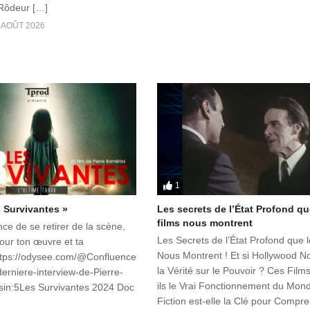
 Rôdeur […]
 AOÛT 2026
1
s Survivantes »
Les secrets de l’État Profond qu
films nous montrent
nce de se retirer de la scène,
Les Secrets de l’État Profond que 
our ton œuvre et ta
Nous Montrent ! Et si Hollywood No
https://odysee.com/@Confluence
la Vérité sur le Pouvoir ? Ces Fil
-derniere-interview-de-Pierre-
ils le Vrai Fonctionnement du Mon
sin:5Les Survivantes 2024 Doc
Fiction est-elle la Clé pour Compr