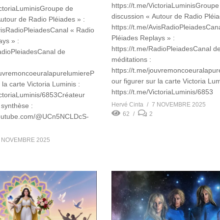
https://t.me/VictoriaLuminisGroupe
VictoriaLuminisGroupe de
discussion « Autour de Radio Pléia
utour de Radio Pléiades » :
https://t.me/AvisRadioPleiadesCan
AvisRadioPleiadesCanal « Radio
Pléiades Replays » :
ys » :
https://t.me/RadioPleiadesCanal d
RadioPleiadesCanal de
méditations :
https://t.me/jouvremoncoeuralapu
jouvremoncoeuralapurelumiereP
our figurer sur la carte Victoria Lum
 la carte Victoria Luminis :
https://t.me/VictoriaLuminis/6853
ictoriaLuminis/6853Créateur
Hervé Cinta
7 NOVEMBRE 2025
 synthèse :
62
2
youtube.com/@UCn5NCLDcS-
w
 NOVEMBRE 2025