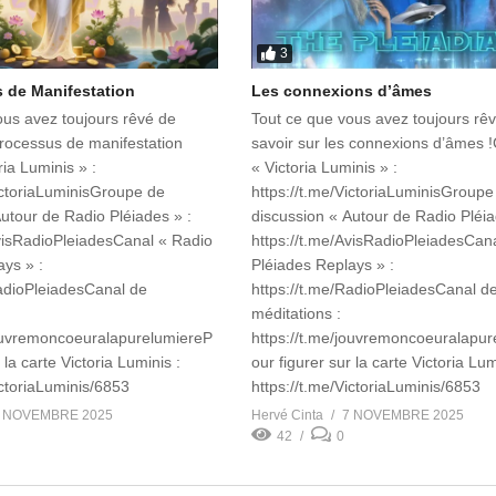
3
 de Manifestation
Les connexions d’âmes
ous avez toujours rêvé de
Tout ce que vous avez toujours rê
processus de manifestation
savoir sur les connexions d’âmes 
ria Luminis » :
« Victoria Luminis » :
VictoriaLuminisGroupe de
https://t.me/VictoriaLuminisGroupe
utour de Radio Pléiades » :
discussion « Autour de Radio Pléia
AvisRadioPleiadesCanal « Radio
https://t.me/AvisRadioPleiadesCan
ys » :
Pléiades Replays » :
RadioPleiadesCanal de
https://t.me/RadioPleiadesCanal d
méditations :
jouvremoncoeuralapurelumiereP
https://t.me/jouvremoncoeuralapu
 la carte Victoria Luminis :
our figurer sur la carte Victoria Lum
VictoriaLuminis/6853
https://t.me/VictoriaLuminis/6853
 NOVEMBRE 2025
Hervé Cinta
7 NOVEMBRE 2025
42
0