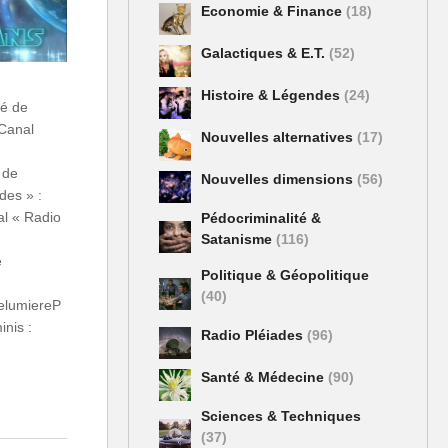
Economie & Finance
(18)
Galactiques & E.T.
(52)
Histoire & Légendes
(24)
vé de
!Canal
Nouvelles alternatives
(17)
 de
Nouvelles dimensions
(56)
des » :
al « Radio
Pédocriminalité &
Satanisme
(116)
e
Politique & Géopolitique
(40)
relumiereP
inis :
Radio Pléiades
(96)
Santé & Médecine
(90)
Sciences & Techniques
(37)