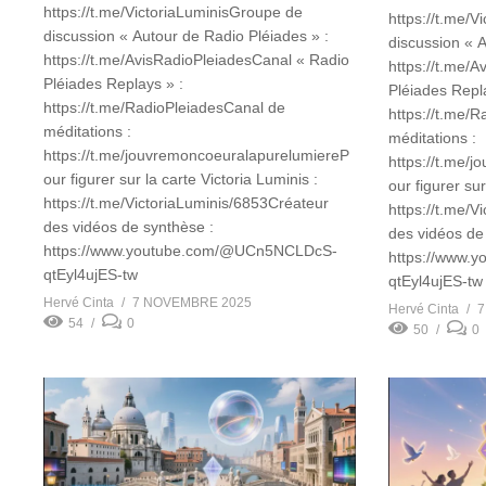
https://t.me/VictoriaLuminisGroupe de
https://t.me/
discussion « Autour de Radio Pléiades » :
discussion « A
https://t.me/AvisRadioPleiadesCanal « Radio
https://t.me/
Pléiades Replays » :
Pléiades Repla
https://t.me/RadioPleiadesCanal de
https://t.me/
méditations :
méditations :
https://t.me/jouvremoncoeuralapurelumiereP
https://t.me/
our figurer sur la carte Victoria Luminis :
our figurer sur
https://t.me/VictoriaLuminis/6853Créateur
https://t.me/V
des vidéos de synthèse :
des vidéos de
https://www.youtube.com/@UCn5NCLDcS-
https://www.
qtEyl4ujES-tw
qtEyl4ujES-t
Hervé Cinta
7 NOVEMBRE 2025
Hervé Cinta
7
54
0
50
0