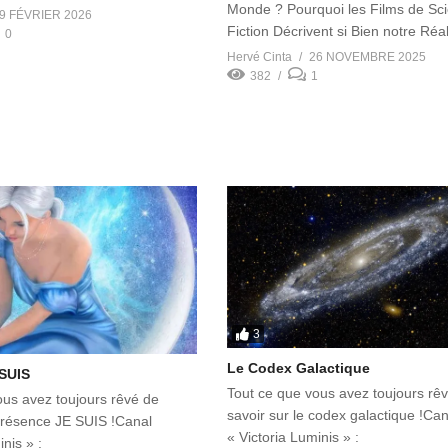
Monde ? Pourquoi les Films de Sc
9 FÉVRIER 2026
Fiction Décrivent si Bien notre Réa
0
Hervé Cinta
26 NOVEMBRE 2025
382
1
3
Le Codex Galactique
SUIS
Tout ce que vous avez toujours rê
ous avez toujours rêvé de
savoir sur le codex galactique !Can
 Présence JE SUIS !Canal
« Victoria Luminis » :
nis » :