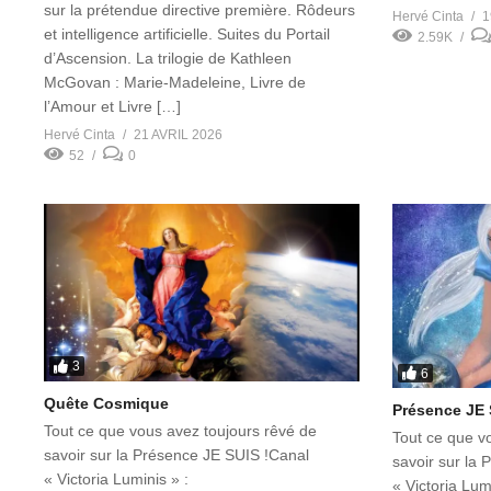
sur la prétendue directive première. Rôdeurs
Hervé Cinta
1
et intelligence artificielle. Suites du Portail
2.59K
d’Ascension. La trilogie de Kathleen
McGovan : Marie-Madeleine, Livre de
l’Amour et Livre […]
Hervé Cinta
21 AVRIL 2026
52
0
3
6
Quête Cosmique
Présence JE 
Tout ce que vous avez toujours rêvé de
Tout ce que v
savoir sur la Présence JE SUIS !Canal
savoir sur la
« Victoria Luminis » :
« Victoria Lumi