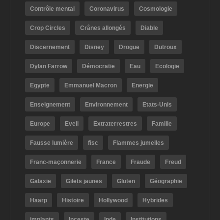
Contrôle mental
Coronavirus
Cosmologie
Crop Circles
Crânes allongés
Diable
Discernement
Disney
Drogue
Dutroux
Dylan Farrow
Démocratie
Eau
Ecologie
Egypte
Emmanuel Macron
Energie
Enseignement
Environnement
Etats-Unis
Europe
Eveil
Extraterrestres
Famille
Fausse lumière
fisc
Flammes jumelles
Franc-maçonnerie
France
Fraude
Freud
Galaxie
Gilets jaunes
Gluten
Géographie
Haarp
Histoire
Hollywood
Hybrides
implants
Inceste
Inde
Institutions