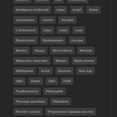
Intelligence Artificielle
Islam
Israël
Jeûne
Journalisme
Justice
Jésuites
L'Evénement
Libye
Linky
Lune
Magistrature
Manipulations
masque
Matrice
Mayas
Men In Black
Mivilude
Médecines naturelles
Médias
Médicaments
Méditations
NASA
Nazisme
New Age
OMS
Ondes
ONU
OVNI
Papillomavirus
Philosophie
Physique quantique
Pléiadiens
Premier contact
Programmes spatiaux secrets