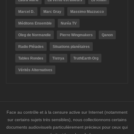
Laura Marie
La vérite est ailleurs
Le Rifain
Marcel D.
Marc Gray
Massimo Mazzucco
Méditons Ensemble
Nuréa TV
Oleg de Normandie
Pierre Wingmakers
Qanon
Radio Pléiades
Situations planétaires
Tables Rondes
Tistrya
TruthEarth Org
Vérités Alternatives
Face au contrôle et à la censure active sur Internet (notamment
sur certains sujets très sensibles), nous collectionnons certains
documents audiovisuels particulièrement précieux pour ceux qui