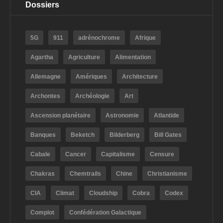
Dossiers
5G
911
adrénochrome
Afrique
Agartha
Agriculture
Alimentation
Allemagne
Amériques
Architecture
Archontes
Archéologie
Art
Ascension planétaire
Astronomie
Atlantide
Banques
Beketch
Bilderberg
Bill Gates
Cabale
Cancer
Capitalisme
Censure
Chakras
Chemtrails
Chine
Christianisme
CIA
Climat
Cloudship
Cobra
Codex
Complot
Confédération Galactique