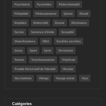
Psychiatrie
Pyramides
Pédocriminalité
Pédophilie
Pédosatanisme
Qanon
Raoult
Reptilien
Rothschild
Russie
Résistance
Sectes
Semence d'étoile
Sexualité
Show Business
SIDA
Sociétés secrètes
Soros
Sport
Syrie
Terrorisme
Torture
Transhumanisme
Trilatérale
Trouble Dissociatif de l'Identité
Ukraine
Vaccinations
Vikings
Voyage astral
Yoyo
Catégories