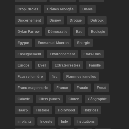
Crop Circles
Crânes allongés
Diable
Discernement
Disney
Drogue
Dutroux
Dylan Farrow
Démocratie
Eau
Ecologie
Egypte
Emmanuel Macron
Energie
Enseignement
Environnement
Etats-Unis
Europe
Eveil
Extraterrestres
Famille
Fausse lumière
fisc
Flammes jumelles
Franc-maçonnerie
France
Fraude
Freud
Galaxie
Gilets jaunes
Gluten
Géographie
Haarp
Histoire
Hollywood
Hybrides
implants
Inceste
Inde
Institutions