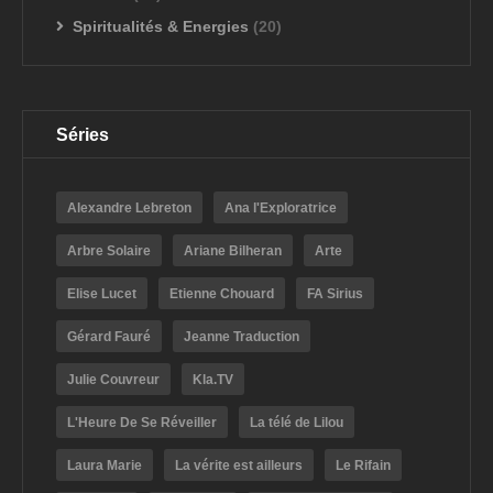
Spiritualités & Energies
(20)
Séries
Alexandre Lebreton
Ana l'Exploratrice
Arbre Solaire
Ariane Bilheran
Arte
Elise Lucet
Etienne Chouard
FA Sirius
Gérard Fauré
Jeanne Traduction
Julie Couvreur
Kla.TV
L'Heure De Se Réveiller
La télé de Lilou
Laura Marie
La vérite est ailleurs
Le Rifain