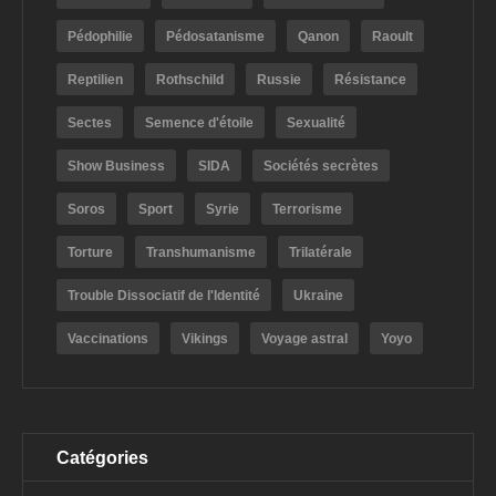
Pédophilie
Pédosatanisme
Qanon
Raoult
Reptilien
Rothschild
Russie
Résistance
Sectes
Semence d'étoile
Sexualité
Show Business
SIDA
Sociétés secrètes
Soros
Sport
Syrie
Terrorisme
Torture
Transhumanisme
Trilatérale
Trouble Dissociatif de l'Identité
Ukraine
Vaccinations
Vikings
Voyage astral
Yoyo
Catégories