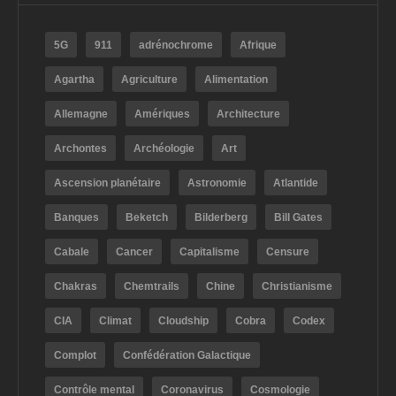
5G
911
adrénochrome
Afrique
Agartha
Agriculture
Alimentation
Allemagne
Amériques
Architecture
Archontes
Archéologie
Art
Ascension planétaire
Astronomie
Atlantide
Banques
Beketch
Bilderberg
Bill Gates
Cabale
Cancer
Capitalisme
Censure
Chakras
Chemtrails
Chine
Christianisme
CIA
Climat
Cloudship
Cobra
Codex
Complot
Confédération Galactique
Contrôle mental
Coronavirus
Cosmologie