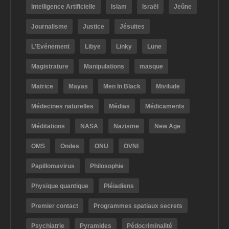
Intelligence Artificielle
Islam
Israël
Jeûne
Journalisme
Justice
Jésuites
L'Evénement
Libye
Linky
Lune
Magistrature
Manipulations
masque
Matrice
Mayas
Men In Black
Mivilude
Médecines naturelles
Médias
Médicaments
Méditations
NASA
Nazisme
New Age
OMS
Ondes
ONU
OVNI
Papillomavirus
Philosophie
Physique quantique
Pléiadiens
Premier contact
Programmes spatiaux secrets
Psychiatrie
Pyramides
Pédocriminalité