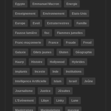
Egypte
Emmanuel Macron
Energie
Enseignement
Environnement
Etats-Unis
Europe
Eveil
Extraterrestres
Famille
Fausse lumière
fisc
Flammes jumelles
Franc-maçonnerie
France
Fraude
Freud
Galaxie
Gilets jaunes
Gluten
Géographie
Haarp
Histoire
Hollywood
Hybrides
implants
Inceste
Inde
Institutions
Intelligence Artificielle
Islam
Israël
Jeûne
Journalisme
Justice
Jésuites
L'Evénement
Libye
Linky
Lune
Magistrature
Manipulations
masque