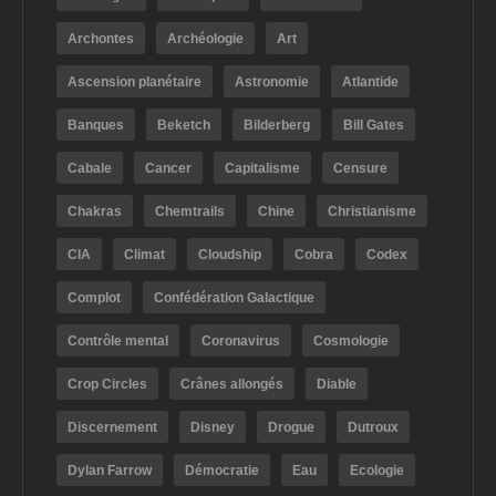
Archontes
Archéologie
Art
Ascension planétaire
Astronomie
Atlantide
Banques
Beketch
Bilderberg
Bill Gates
Cabale
Cancer
Capitalisme
Censure
Chakras
Chemtrails
Chine
Christianisme
CIA
Climat
Cloudship
Cobra
Codex
Complot
Confédération Galactique
Contrôle mental
Coronavirus
Cosmologie
Crop Circles
Crânes allongés
Diable
Discernement
Disney
Drogue
Dutroux
Dylan Farrow
Démocratie
Eau
Ecologie