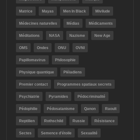
Matrice
Mayas
Men In Black
Mivilude
Médecines naturelles
Médias
Médicaments
Méditations
NASA
Nazisme
New Age
OMS
Ondes
ONU
OVNI
Papillomavirus
Philosophie
Physique quantique
Pléiadiens
Premier contact
Programmes spatiaux secrets
Psychiatrie
Pyramides
Pédocriminalité
Pédophilie
Pédosatanisme
Qanon
Raoult
Reptilien
Rothschild
Russie
Résistance
Sectes
Semence d'étoile
Sexualité