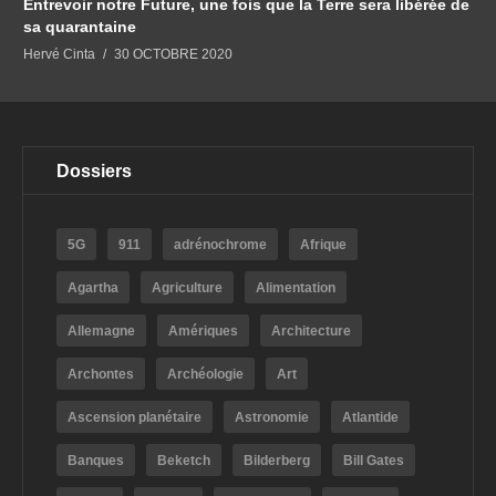
Entrevoir notre Future, une fois que la Terre sera libérée de
sa quarantaine
Hervé Cinta
30 OCTOBRE 2020
Dossiers
5G
911
adrénochrome
Afrique
Agartha
Agriculture
Alimentation
Allemagne
Amériques
Architecture
Archontes
Archéologie
Art
Ascension planétaire
Astronomie
Atlantide
Banques
Beketch
Bilderberg
Bill Gates