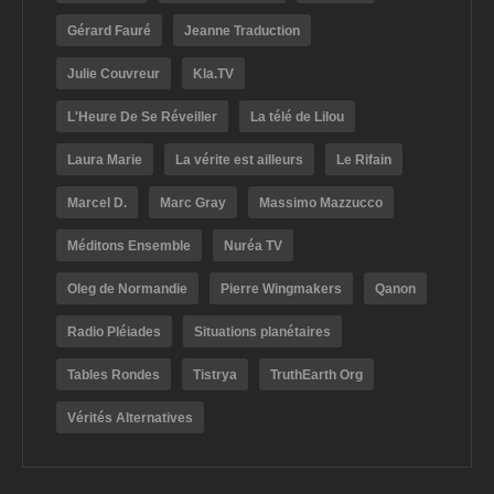
Gérard Fauré
Jeanne Traduction
Julie Couvreur
Kla.TV
L'Heure De Se Réveiller
La télé de Lilou
Laura Marie
La vérite est ailleurs
Le Rifain
Marcel D.
Marc Gray
Massimo Mazzucco
Méditons Ensemble
Nuréa TV
Oleg de Normandie
Pierre Wingmakers
Qanon
Radio Pléiades
Situations planétaires
Tables Rondes
Tistrya
TruthEarth Org
Vérités Alternatives