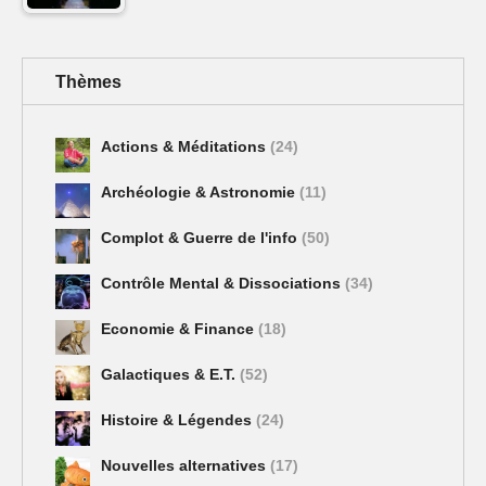
Thèmes
Actions & Méditations
(24)
Archéologie & Astronomie
(11)
Complot & Guerre de l'info
(50)
Contrôle Mental & Dissociations
(34)
Economie & Finance
(18)
Galactiques & E.T.
(52)
Histoire & Légendes
(24)
Nouvelles alternatives
(17)