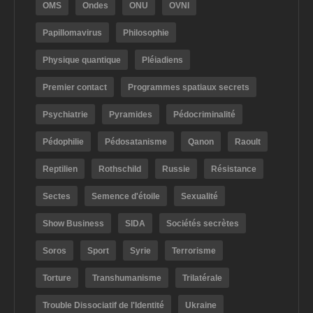
OMS
Ondes
ONU
OVNI
Papillomavirus
Philosophie
Physique quantique
Pléiadiens
Premier contact
Programmes spatiaux secrets
Psychiatrie
Pyramides
Pédocriminalité
Pédophilie
Pédosatanisme
Qanon
Raoult
Reptilien
Rothschild
Russie
Résistance
Sectes
Semence d'étoile
Sexualité
Show Business
SIDA
Sociétés secrètes
Soros
Sport
Syrie
Terrorisme
Torture
Transhumanisme
Trilatérale
Trouble Dissociatif de l'Identité
Ukraine