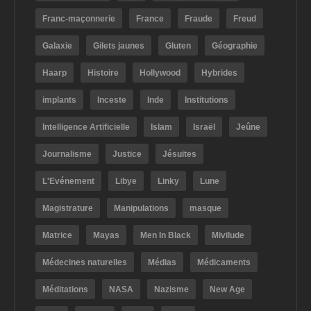
Franc-maçonnerie
France
Fraude
Freud
Galaxie
Gilets jaunes
Gluten
Géographie
Haarp
Histoire
Hollywood
Hybrides
implants
Inceste
Inde
Institutions
Intelligence Artificielle
Islam
Israël
Jeûne
Journalisme
Justice
Jésuites
L'Evénement
Libye
Linky
Lune
Magistrature
Manipulations
masque
Matrice
Mayas
Men In Black
Mivilude
Médecines naturelles
Médias
Médicaments
Méditations
NASA
Nazisme
New Age