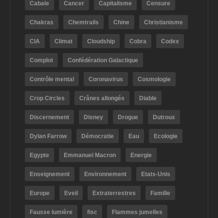
Cabale
Cancer
Capitalisme
Censure
Chakras
Chemtrails
Chine
Christianisme
CIA
Climat
Cloudship
Cobra
Codex
Complot
Confédération Galactique
Contrôle mental
Coronavirus
Cosmologie
Crop Circles
Crânes allongés
Diable
Discernement
Disney
Drogue
Dutroux
Dylan Farrow
Démocratie
Eau
Ecologie
Egypte
Emmanuel Macron
Energie
Enseignement
Environnement
Etats-Unis
Europe
Eveil
Extraterrestres
Famille
Fausse lumière
fisc
Flammes jumelles