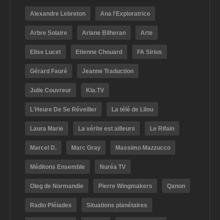
Alexandre Lebreton
Ana l'Exploratrice
Arbre Solaire
Ariane Bilheran
Arte
Elise Lucet
Etienne Chouard
FA Sirius
Gérard Fauré
Jeanne Traduction
Julie Couvreur
Kla.TV
L'Heure De Se Réveiller
La télé de Lilou
Laura Marie
La vérite est ailleurs
Le Rifain
Marcel D.
Marc Gray
Massimo Mazzucco
Méditons Ensemble
Nuréa TV
Oleg de Normandie
Pierre Wingmakers
Qanon
Radio Pléiades
Situations planétaires