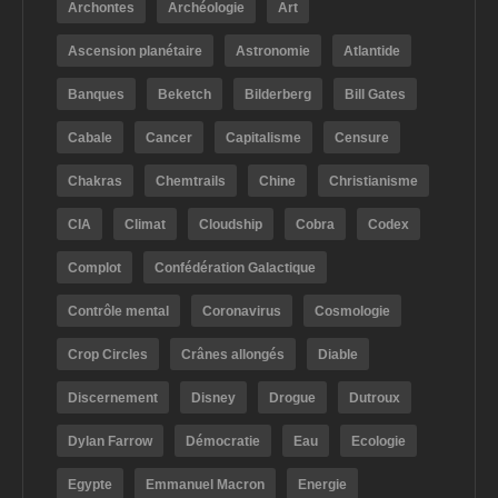
Archontes
Archéologie
Art
Ascension planétaire
Astronomie
Atlantide
Banques
Beketch
Bilderberg
Bill Gates
Cabale
Cancer
Capitalisme
Censure
Chakras
Chemtrails
Chine
Christianisme
CIA
Climat
Cloudship
Cobra
Codex
Complot
Confédération Galactique
Contrôle mental
Coronavirus
Cosmologie
Crop Circles
Crânes allongés
Diable
Discernement
Disney
Drogue
Dutroux
Dylan Farrow
Démocratie
Eau
Ecologie
Egypte
Emmanuel Macron
Energie