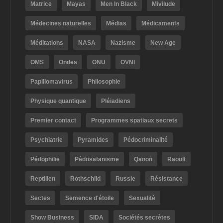
Matrice
Mayas
Men In Black
Mivilude
Médecines naturelles
Médias
Médicaments
Méditations
NASA
Nazisme
New Age
OMS
Ondes
ONU
OVNI
Papillomavirus
Philosophie
Physique quantique
Pléiadiens
Premier contact
Programmes spatiaux secrets
Psychiatrie
Pyramides
Pédocriminalité
Pédophilie
Pédosatanisme
Qanon
Raoult
Reptilien
Rothschild
Russie
Résistance
Sectes
Semence d'étoile
Sexualité
Show Business
SIDA
Sociétés secrètes