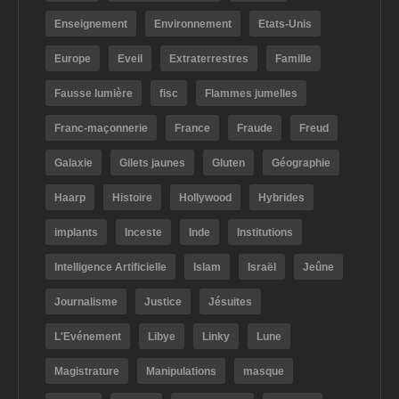
Enseignement
Environnement
Etats-Unis
Europe
Eveil
Extraterrestres
Famille
Fausse lumière
fisc
Flammes jumelles
Franc-maçonnerie
France
Fraude
Freud
Galaxie
Gilets jaunes
Gluten
Géographie
Haarp
Histoire
Hollywood
Hybrides
implants
Inceste
Inde
Institutions
Intelligence Artificielle
Islam
Israël
Jeûne
Journalisme
Justice
Jésuites
L'Evénement
Libye
Linky
Lune
Magistrature
Manipulations
masque