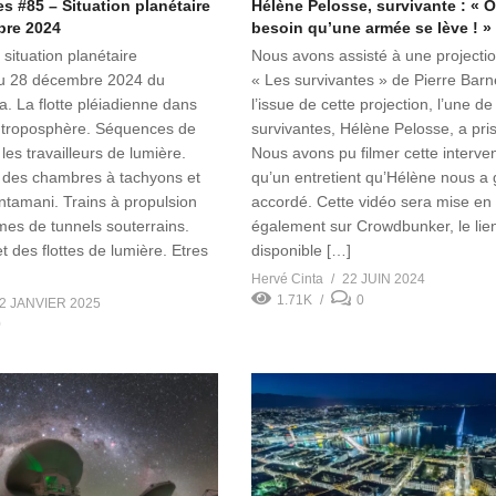
s #85 – Situation planétaire
Hélène Pelosse, survivante : « 
bre 2024
besoin qu’une armée se lève ! »
 situation planétaire
Nous avons assisté à une projectio
 28 décembre 2024 du
« Les survivantes » de Pierre Barn
. La flotte pléiadienne dans
l’issue de cette projection, l’une de
la troposphère. Séquences de
survivantes, Hélène Pelosse, a pris
les travailleurs de lumière.
Nous avons pu filmer cette interven
des chambres à tachyons et
qu’un entretient qu’Hélène nous a
ntamani. Trains à propulsion
accordé. Cette vidéo sera mise en 
es de tunnels souterrains.
également sur Crowdbunker, le lie
 des flottes de lumière. Etres
disponible […]
Hervé Cinta
22 JUIN 2024
1.71K
0
2 JANVIER 2025
0