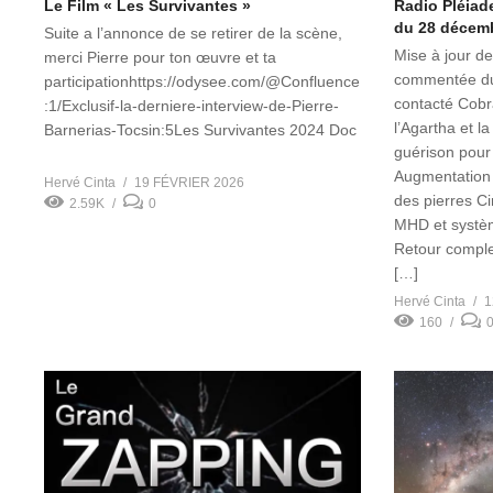
Le Film « Les Survivantes »
Radio Pléiade
du 28 décem
Suite a l’annonce de se retirer de la scène,
Mise à jour de
merci Pierre pour ton œuvre et ta
commentée du
participationhttps://odysee.com/@Confluence
contacté Cobra
:1/Exclusif-la-derniere-interview-de-Pierre-
l’Agartha et 
Barnerias-Tocsin:5Les Survivantes 2024 Doc
guérison pour 
Augmentation 
Hervé Cinta
19 FÉVRIER 2026
des pierres Ci
2.59K
0
MHD et systèm
Retour complet
[…]
Hervé Cinta
1
160