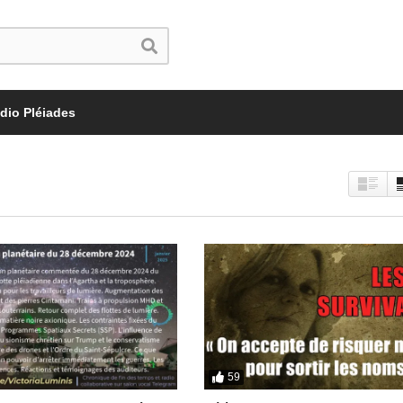
dio Pléiades
59