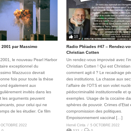
10
 2001 par Massimo
Radio Pléiades #47 – Rendez-vo
Christian Cotten
2001, le nouveau Pearl Harbor
Un rendez-vous improvisé avec l’i
aire exceptionnel du
Christian Cotten ! Qui est Christian
assimo Mazzucco devrait
comment agit-il ? Le recadrage p
onne fois pour toute la thèse
des institutions. La chasse aux sec
 répond également aux
l’affaire de l’OTS et son volet nuclé
gulièrement invités dans les
pédocriminalité institutionnelle et 
t les arguments peuvent
exemples. Usage de la cocaïne da
ncants, pour celui qui ne
sphères de pouvoir. Crimes d’Etat 
emps de les étudier. Ce film
compromission des politiques.
Empoisonnement vaccinal […]
 OCTOBRE 2022
Hervé Cinta
5 OCTOBRE 2022
0
533
0