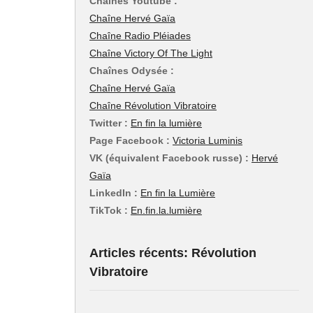
Chaînes Youtube :
Chaîne Hervé Gaïa
Chaîne Radio Pléiades
Chaîne Victory Of The Light
Chaînes Odysée :
Chaîne Hervé Gaïa
Chaîne Révolution Vibratoire
Twitter :
En fin la lumière
Page Facebook :
Victoria Luminis
VK (équivalent Facebook russe) :
Hervé
Gaïa
LinkedIn :
En fin la Lumière
TikTok :
En.fin.la.lumière
Articles récents: Révolution
Vibratoire