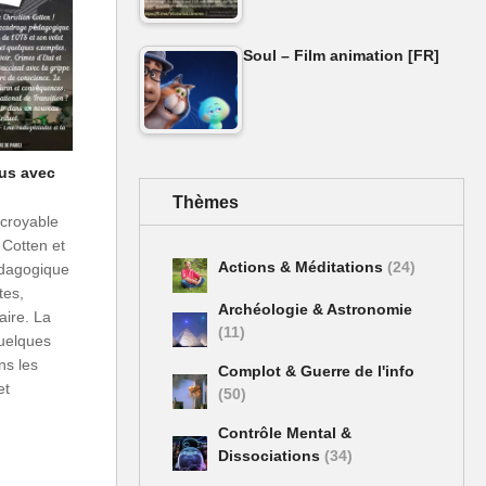
Soul – Film animation [FR]
us avec
Thèmes
ncroyable
 Cotten et
Actions & Méditations
(24)
édagogique
tes,
Archéologie & Astronomie
aire. La
(11)
quelques
ns les
Complot & Guerre de l'info
et
(50)
Contrôle Mental &
Dissociations
(34)