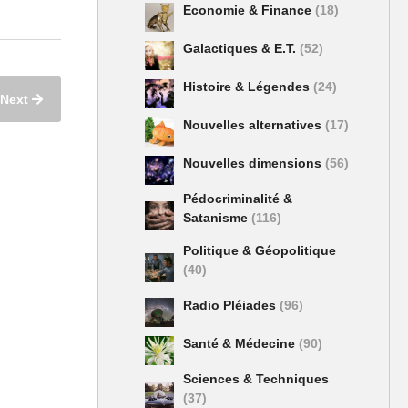
Economie & Finance
(18)
Galactiques & E.T.
(52)
Histoire & Légendes
(24)
Next
Nouvelles alternatives
(17)
Nouvelles dimensions
(56)
Pédocriminalité &
Satanisme
(116)
Politique & Géopolitique
(40)
Radio Pléiades
(96)
Santé & Médecine
(90)
Sciences & Techniques
(37)