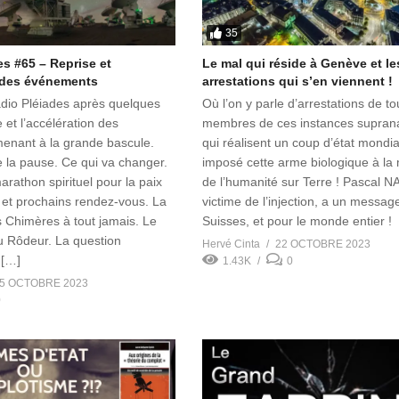
35
s #65 – Reprise et
Le mal qui réside à Genève et le
 des événements
arrestations qui s’en viennent !
dio Pléiades après quelques
Où l’on y parle d’arrestations de to
et l’accélération des
membres de ces instances suprana
nant à la grande bascule.
qui réalisent un coup d’état mondia
e la pause. Ce qui va changer.
imposé cette arme biologique à la 
rathon spirituel pour la paix
de l’humanité sur Terre ! Pascal N
 et prochains rendez-vous. La
victime de l’injection, a un messag
s Chimères à tout jamais. Le
Suisses, et pour le monde entier 
u Rôdeur. La question
Hervé Cinta
22 OCTOBRE 2023
 […]
1.43K
0
5 OCTOBRE 2023
0