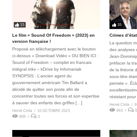
15
35
Le film « Sound Of Freedom » (2023) en
Crimes d’éta
version française !
La question mé
Proposé en téléchargement avec le bouton
des analyses 
ci-dessus « Download Vidéo » OU BIEN ICI :
Jean-Dominiqu
Sound of Freedom – complet en francais
préfacer la tr
intégral.mkv – kDrive by Infomaniak
de la théorie 
SYNOPSIS : L’ancien agent du
sous-titre étan
gouvernement américain Tim Ballard a
pensée ». Écla
décidé de quitter son poste afin de
excellentissi
concentrer toutes ses forces et son expertise
résistant pour
à sauver des enfants des griffes […]
Hervé Cinta
9
663
Hervé Cinta
10 OCTOBRE 2023
806
0