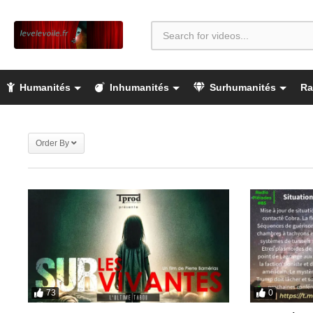
Humanités
Inhumanités
Surhumanités
Ra
Order By
73
0