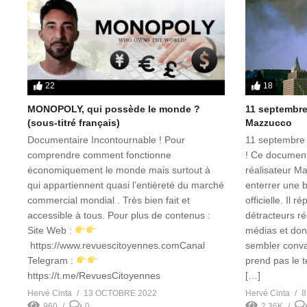
22
18
MONOPOLY, qui possède le monde ?
11 septembre
(sous-titré français)
Mazzucco
Documentaire Incontournable ! Pour
11 septembre 
comprendre comment fonctionne
! Ce document
économiquement le monde mais surtout à
réalisateur M
qui appartiennent quasi l’entièreté du marché
enterrer une b
commercial mondial . Très bien fait et
officielle. Il
accessible à tous. Pour plus de contenus :
détracteurs ré
Site Web :
médias et don
https://www.revuescitoyennes.comCanal
sembler convai
Telegram :
prend pas le t
https://t.me/RevuesCitoyennes
[…]
Hervé Cinta
13 OCTOBRE 2022
Hervé Cinta
8
960
0
2.36K