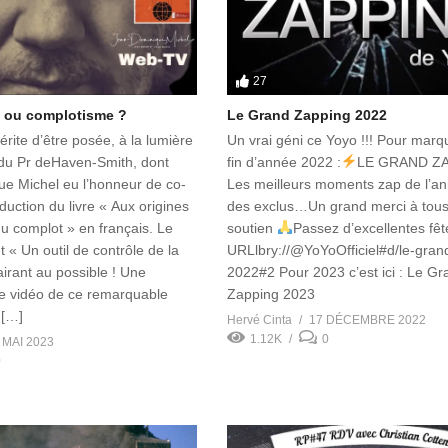
27
t ou complotisme ?
Le Grand Zapping 2022
rite d’être posée, à la lumière
Un vrai géni ce Yoyo !!! Pour marq
du Pr deHaven-Smith, dont
fin d’année 2022 :
LE GRAND Z
e Michel eu l’honneur de co-
Les meilleurs moments zap de l’a
aduction du livre « Aux origines
des exclus…Un grand merci à tous
du complot » en français. Le
soutien
Passez d’excellentes fê
t « Un outil de contrôle de la
URLlbry://@YoYoOfficiel#d/le-gran
irant au possible ! Une
2022#2 Pour 2023 c’est ici : Le Gr
me vidéo de ce remarquable
Zapping 2023
 […]
Hervé Cinta
17 DÉCEMBRE 2022
1.12K
0
 MAI 2023
0