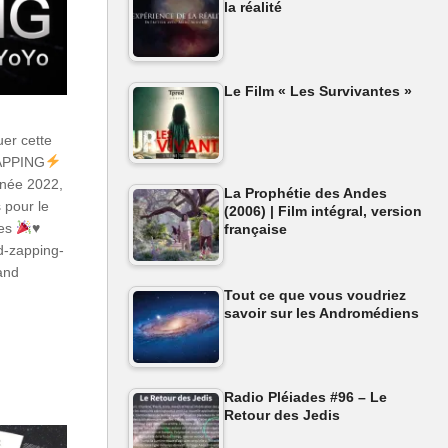
la réalité
Le Film « Les Survivantes »
uer cette
APPING
nnée 2022,
La Prophétie des Andes
 pour le
(2006) | Film intégral, version
tes
♥️
française
d-zapping-
and
Tout ce que vous voudriez
savoir sur les Andromédiens
Radio Pléiades #96 – Le
Retour des Jedis