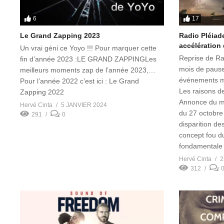
6
17
Le Grand Zapping 2023
Radio Pléiade
accélération
Un vrai géni ce Yoyo !!! Pour marquer cette
Reprise de Ra
fin d’année 2023 :LE GRAND ZAPPINGLes
mois de pause 
meilleurs moments zap de l’année 2023,…
événements me
Pour l’année 2022 c’est ici : Le Grand
Les raisons d
Zapping 2022
Annonce du ma
Hervé Cinta
5 JANVIER 2024
du 27 octobre
291
0
disparition de
concept fou d
fondamentale
Hervé Cinta
2
312