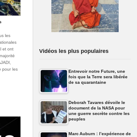
s
us les
tionales
l et ont
Vidéos les plus populaires
majorité
AJADI,
e pour les
Entrevoir notre Future, une
!
fois que la Terre sera libérée
de sa quarantaine
Deborah Tavares dévoile le
document de la NASA pour
une guerre secrète contre les
peuples
Marc Auburn : l’expérience de