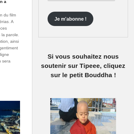
e-
On a
mail
n du film
Je m'abonne !
érias. A
 ces
 la parole.
tion, ainsi
 gentiment
ligne
Si vous souhaitez nous
n sera
soutenir sur Tipeee, cliquez
sur le petit Bouddha !