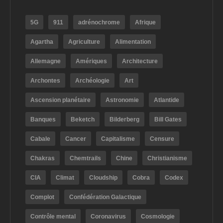
5G
911
adrénochrome
Afrique
Agartha
Agriculture
Alimentation
Allemagne
Amériques
Architecture
Archontes
Archéologie
Art
Ascension planétaire
Astronomie
Atlantide
Banques
Beketch
Bilderberg
Bill Gates
Cabale
Cancer
Capitalisme
Censure
Chakras
Chemtrails
Chine
Christianisme
CIA
Climat
Cloudship
Cobra
Codex
Complot
Confédération Galactique
Contrôle mental
Coronavirus
Cosmologie