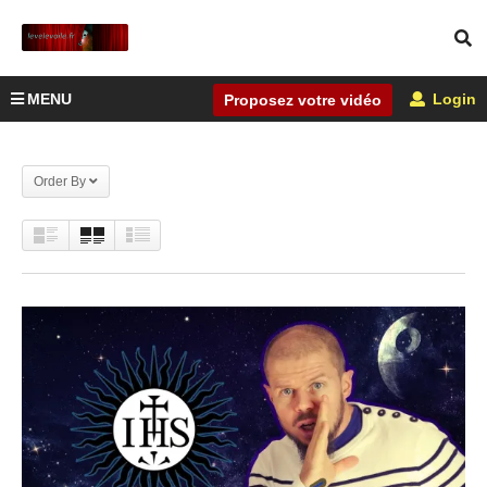
MENU
Login
Proposez votre vidéo
Order By