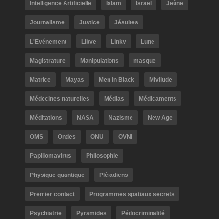
Intelligence Artificielle
Islam
Israël
Jeûne
Journalisme
Justice
Jésuites
L'Evénement
Libye
Linky
Lune
Magistrature
Manipulations
masque
Matrice
Mayas
Men In Black
Mivilude
Médecines naturelles
Médias
Médicaments
Méditations
NASA
Nazisme
New Age
OMS
Ondes
ONU
OVNI
Papillomavirus
Philosophie
Physique quantique
Pléiadiens
Premier contact
Programmes spatiaux secrets
Psychiatrie
Pyramides
Pédocriminalité