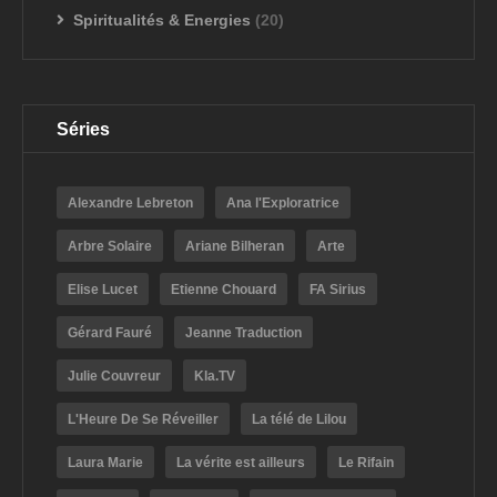
Spiritualités & Energies
(20)
Séries
Alexandre Lebreton
Ana l'Exploratrice
Arbre Solaire
Ariane Bilheran
Arte
Elise Lucet
Etienne Chouard
FA Sirius
Gérard Fauré
Jeanne Traduction
Julie Couvreur
Kla.TV
L'Heure De Se Réveiller
La télé de Lilou
Laura Marie
La vérite est ailleurs
Le Rifain