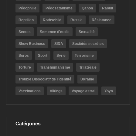
Pédophilie
Pédosatanisme
Qanon
Raoult
Reptilien
Rothschild
Russie
Résistance
Sectes
Semence d'étoile
Sexualité
Show Business
SIDA
Sociétés secrètes
Soros
Sport
Syrie
Terrorisme
Torture
Transhumanisme
Trilatérale
Trouble Dissociatif de l'Identité
Ukraine
Vaccinations
Vikings
Voyage astral
Yoyo
Catégories