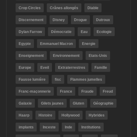
Crop Circles
Crânes allongés
Diable
Discernement
Disney
Drogue
Dutroux
Dylan Farrow
Démocratie
Eau
Ecologie
Egypte
Emmanuel Macron
Energie
Enseignement
Environnement
Etats-Unis
Europe
Eveil
Extraterrestres
Famille
Fausse lumière
fisc
Flammes jumelles
Franc-maçonnerie
France
Fraude
Freud
Galaxie
Gilets jaunes
Gluten
Géographie
Haarp
Histoire
Hollywood
Hybrides
implants
Inceste
Inde
Institutions