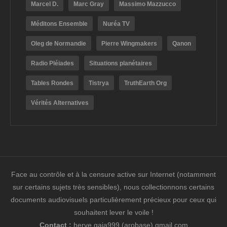
Marcel D.
Marc Gray
Massimo Mazzucco
Méditons Ensemble
Nuréa TV
Oleg de Normandie
Pierre Wingmakers
Qanon
Radio Pléiades
Situations planétaires
Tables Rondes
Tistrya
TruthEarth Org
Vérités Alternatives
Face au contrôle et à la censure active sur Internet (notamment
sur certains sujets très sensibles), nous collectionnons certains
documents audiovisuels particulièrement précieux pour ceux qui
souhaitent lever le voile !
Contact :
herve.gaia999 (arobase) gmail.com