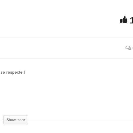
Le film « Invasion de Los
Angeles (1988) » ou la
 TV Suisse parle des
divulgation sur la Cabale
emtrails !
mondiale
 se respecte !
Show more