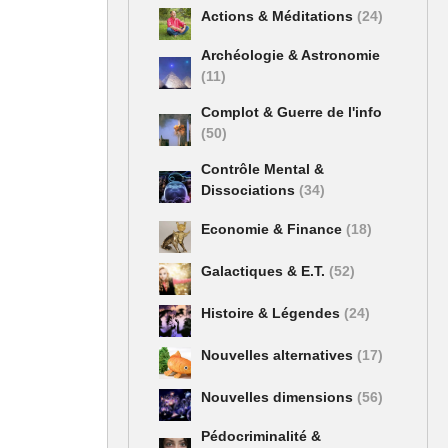
Actions & Méditations
(24)
Archéologie & Astronomie
(11)
Complot & Guerre de l'info
(50)
Contrôle Mental &
Dissociations
(34)
Economie & Finance
(18)
Galactiques & E.T.
(52)
Histoire & Légendes
(24)
ion
Nouvelles alternatives
(17)
Nouvelles dimensions
(56)
Pédocriminalité &