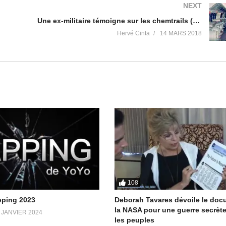
NEXT
Une ex-militaire témoigne sur les chemtrails (Géo-Ingénierie)
Hervé Cinta
14 MARS 2018
108
pping 2023
Deborah Tavares dévoile le doc
la NASA pour une guerre secrète
 JANVIER 2024
les peuples