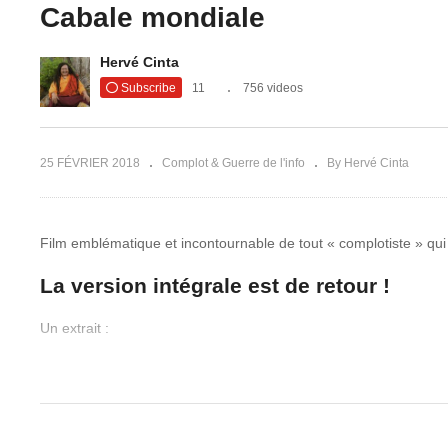
Cabale mondiale
r la théorie
Udo Ulfkotte, journaliste
1 septembre
allemand, dévoile le
La
Hervé Cinta
rd !
contrôle de la presse
ch
Subscribe
11
756 videos
25 FÉVRIER 2018
Complot & Guerre de l'info
By Hervé Cinta
Film emblématique et incontournable de tout « complotiste » qui
La version intégrale est de retour !
Un extrait :