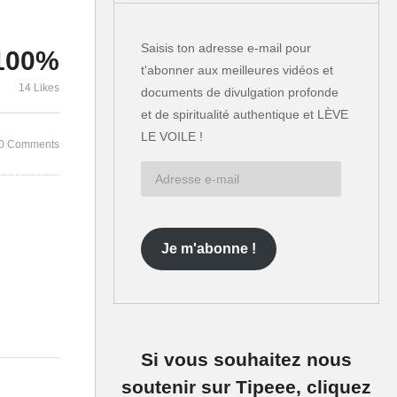
Se déniaiser
Tout savoir sur l’arnaque du
officielle d
Saisis ton adresse e-mail pour
100%
11 septembre en 5 minutes
2001 avec Bi
t'abonner aux meilleures vidéos et
14 Likes
documents de divulgation profonde
et de spiritualité authentique et LÈVE
LE VOILE !
0 Comments
Adresse
e-
mail
Je m'abonne !
Si vous souhaitez nous
soutenir sur Tipeee, cliquez