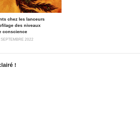
ts chez les lanceurs
le/Victoria-Luminis/100063484569378/
rofilage des niveaux
e conscience
 SEPTEMBRE 2022
es
airé !
t
ades
https://t.me/avisradiopleiades
diopleiades
https://t.me/meditationliberation