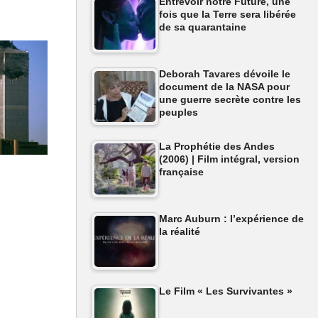
Entrevoir notre Future, une
fois que la Terre sera libérée
de sa quarantaine
Deborah Tavares dévoile le
document de la NASA pour
une guerre secrète contre les
peuples
La Prophétie des Andes
(2006) | Film intégral, version
nétaire !
française
Marc Auburn : l’expérience de
la réalité
Le Film « Les Survivantes »