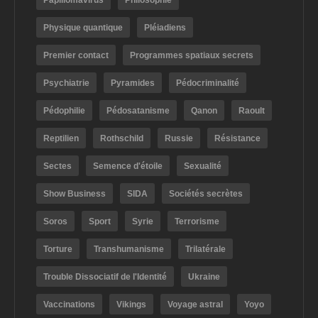
Papillomavirus
Philosophie
Physique quantique
Pléiadiens
Premier contact
Programmes spatiaux secrets
Psychiatrie
Pyramides
Pédocriminalité
Pédophilie
Pédosatanisme
Qanon
Raoult
Reptilien
Rothschild
Russie
Résistance
Sectes
Semence d'étoile
Sexualité
Show Business
SIDA
Sociétés secrètes
Soros
Sport
Syrie
Terrorisme
Torture
Transhumanisme
Trilatérale
Trouble Dissociatif de l'Identité
Ukraine
Vaccinations
Vikings
Voyage astral
Yoyo