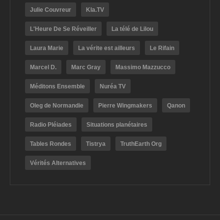
Julie Couvreur
Kla.TV
L'Heure De Se Réveiller
La télé de Lilou
Laura Marie
La vérite est ailleurs
Le Rifain
Marcel D.
Marc Gray
Massimo Mazzucco
Méditons Ensemble
Nuréa TV
Oleg de Normandie
Pierre Wingmakers
Qanon
Radio Pléiades
Situations planétaires
Tables Rondes
Tistrya
TruthEarth Org
Vérités Alternatives