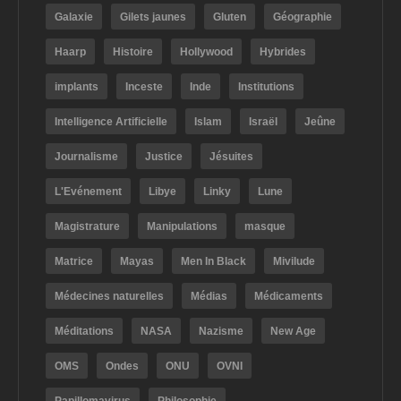
Galaxie
Gilets jaunes
Gluten
Géographie
Haarp
Histoire
Hollywood
Hybrides
implants
Inceste
Inde
Institutions
Intelligence Artificielle
Islam
Israël
Jeûne
Journalisme
Justice
Jésuites
L'Evénement
Libye
Linky
Lune
Magistrature
Manipulations
masque
Matrice
Mayas
Men In Black
Mivilude
Médecines naturelles
Médias
Médicaments
Méditations
NASA
Nazisme
New Age
OMS
Ondes
ONU
OVNI