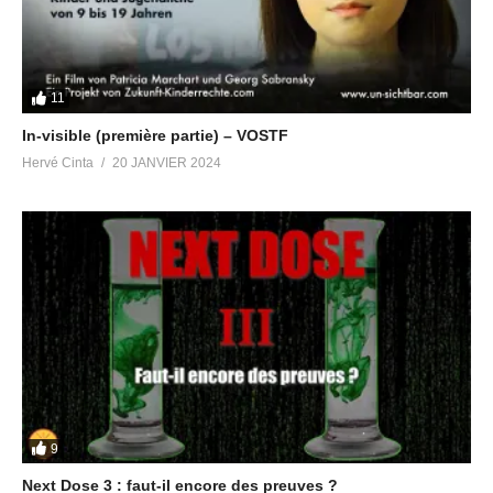
https://t.me/radiopleiades
Chat Group anglophone Let’s Meditate for Planetary Liberation
https://t.me/meditationliberation
Canal anglophone Victory Of The Light
11
https://t.me/Victory_Of_The_Light
In-visible (première partie) – VOSTF
Hervé Cinta
20 JANVIER 2024
Partager :
J’aime ça :
9
Articles similaires
Next Dose 3 : faut-il encore des preuves ?