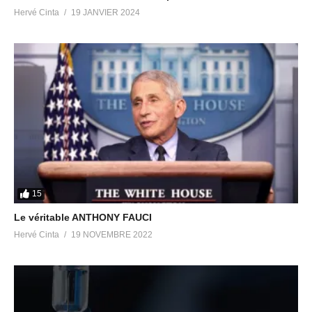
Pourquoi faut-il éviter le
Effet Maharishi et la
Hervé Cinta
19 JANVIER 2024
gluten par Marion Kaplan !
Méditation Transcendantale
23 février 2018
(la TV de Lilou)
Dans "Santé & Médecine"
22 février 2018
Dans "Actions & Méditations"
Témoignage du scientifique
Jean-Pierre Petit sur la
présence extraterrestre sur
Terre, les abductions,
implants…
16 juillet 2019
Dans "Galactiques & E.T."
15
Le véritable ANTHONY FAUCI
Hervé Cinta
19 NOVEMBRE 2022