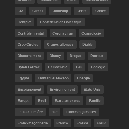
CIA
Climat
Cloudship
Cobra
Codex
Complot
Confédération Galactique
Contrôle mental
Coronavirus
Cosmologie
Crop Circles
Crânes allongés
Diable
Discernement
Disney
Drogue
Dutroux
Dylan Farrow
Démocratie
Eau
Ecologie
Egypte
Emmanuel Macron
Energie
Enseignement
Environnement
Etats-Unis
Europe
Eveil
Extraterrestres
Famille
Fausse lumière
fisc
Flammes jumelles
Franc-maçonnerie
France
Fraude
Freud