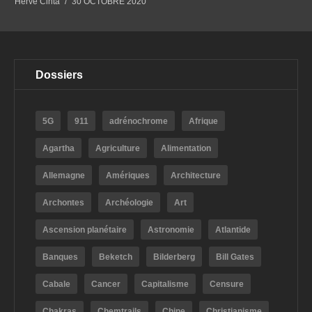
Hervé Cinta
30 OCTOBRE 2020
Dossiers
5G
911
adrénochrome
Afrique
Agartha
Agriculture
Alimentation
Allemagne
Amériques
Architecture
Archontes
Archéologie
Art
Ascension planétaire
Astronomie
Atlantide
Banques
Beketch
Bilderberg
Bill Gates
Cabale
Cancer
Capitalisme
Censure
Chakras
Chemtrails
Chine
Christianisme