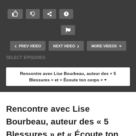
PREV VIDEO
NEXT VIDEO
MORE VIDEOS
SELECT EPISODES:
Rencontre avec Lise Bourbeau, auteur des « 5
Blessures » et « Écoute ton corps »
Rencontre avec Lise
Pourquoi faut-il éviter le gluten par Marion
Bourbeau, auteur des « 5
Kaplan !
Blessures » et « Écoute ton