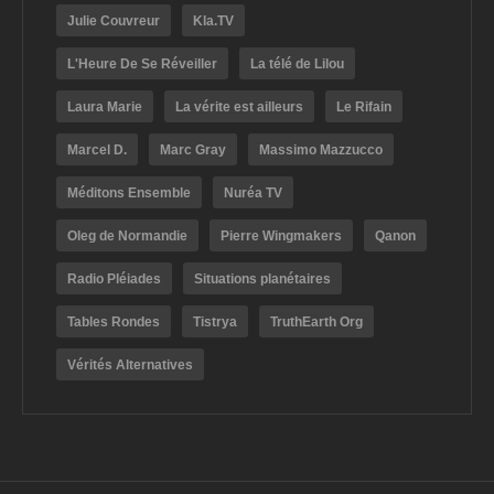
Julie Couvreur
Kla.TV
L'Heure De Se Réveiller
La télé de Lilou
Laura Marie
La vérite est ailleurs
Le Rifain
Marcel D.
Marc Gray
Massimo Mazzucco
Méditons Ensemble
Nuréa TV
Oleg de Normandie
Pierre Wingmakers
Qanon
Radio Pléiades
Situations planétaires
Tables Rondes
Tistrya
TruthEarth Org
Vérités Alternatives