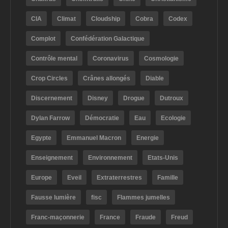
CIA
Climat
Cloudship
Cobra
Codex
Complot
Confédération Galactique
Contrôle mental
Coronavirus
Cosmologie
Crop Circles
Crânes allongés
Diable
Discernement
Disney
Drogue
Dutroux
Dylan Farrow
Démocratie
Eau
Ecologie
Egypte
Emmanuel Macron
Energie
Enseignement
Environnement
Etats-Unis
Europe
Eveil
Extraterrestres
Famille
Fausse lumière
fisc
Flammes jumelles
Franc-maçonnerie
France
Fraude
Freud