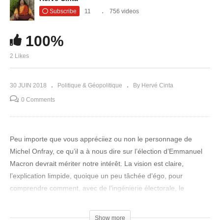
Subscribe
11
756 videos
100%
2 Likes
30 JUIN 2018
Politique & Géopolitique
By Hervé Cinta
0 Comments
Peu importe que vous appréciiez ou non le personnage de
Michel Onfray, ce qu’il a à nous dire sur l’élection d’Emmanuel
Macron devrait mériter notre intérêt. La vision est claire,
l’explication limpide, quoique un peu tâchée d’égo, pour
comprendre comment, avec de l’ingénierie électorale, le
système s’arrange toujours pour mettre au pouvoir un de ses
agents en nous laissant penser que c’est nous, le peuple, qui
Show more