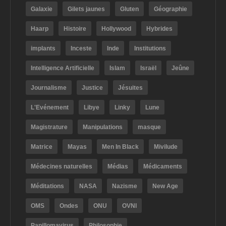
Galaxie
Gilets jaunes
Gluten
Géographie
Haarp
Histoire
Hollywood
Hybrides
implants
Inceste
Inde
Institutions
Intelligence Artificielle
Islam
Israël
Jeûne
Journalisme
Justice
Jésuites
L'Evénement
Libye
Linky
Lune
Magistrature
Manipulations
masque
Matrice
Mayas
Men In Black
Mivilude
Médecines naturelles
Médias
Médicaments
Méditations
NASA
Nazisme
New Age
OMS
Ondes
ONU
OVNI
Papillomavirus
Philosophie