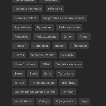
Physique quantique
Pléiadiens
Premier contact
Programmes spatiaux secrets
Psychiatrie
Pyramides
Pédocriminalité
Pédophilie
Pédosatanisme
Qanon
Raoult
Reptilien
Rothschild
Russie
Résistance
Sectes
Semence d'étoile
Sexualité
Show Business
SIDA
Sociétés secrètes
Soros
Sport
Syrie
Terrorisme
Torture
Transhumanisme
Trilatérale
Trouble Dissociatif de l'Identité
Ukraine
Vaccinations
Vikings
Voyage astral
Yoyo