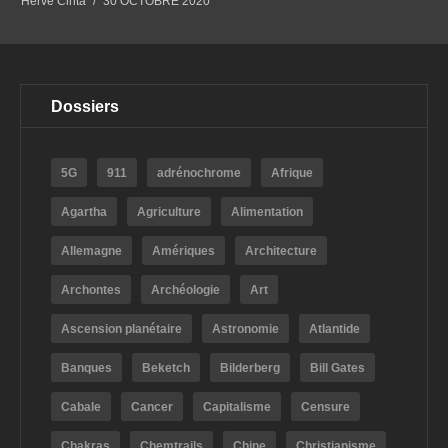
Hervé Cinta
30 OCTOBRE 2020
Dossiers
5G
911
adrénochrome
Afrique
Agartha
Agriculture
Alimentation
Allemagne
Amériques
Architecture
Archontes
Archéologie
Art
Ascension planétaire
Astronomie
Atlantide
Banques
Beketch
Bilderberg
Bill Gates
Cabale
Cancer
Capitalisme
Censure
Chakras
Chemtrails
Chine
Christianisme