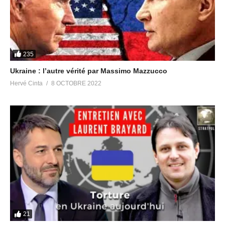
https://t.me/meditationliberation
Canal anglophone Victory Of The Light
https://t.me/Victory_Of_The_Light
235
Partager :
Ukraine : l’autre vérité par Massimo Mazzucco
Hervé Cinta
8 OCTOBRE 2022
J’aime ça :
Articles similaires
Marcel D. s’attaque en 4-4-2
Je viens vous parler de
à Macron et Michel-Édouard
démocratie mais de la vraie,
21
Leclerc
celle qui n’existe pas du