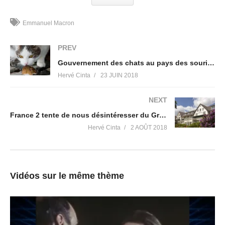
l’avons choisi. Pour cela au moins Michel, tu mérites notre
respect et notre écoute…
Emmanuel Macron
Et voici la version longue :
PREV
Gouvernement des chats au pays des souris, pourquoi continuons nous à élire des chats ?
Hervé Cinta
23 JUIN 2018
NEXT
France 2 tente de nous désintéresser du Groupe Bilderberg à travers un reportage inédit
Hervé Cinta
2 AOÛT 2018
Vidéos sur le même thème