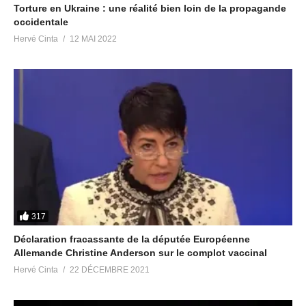
Torture en Ukraine : une réalité bien loin de la propagande
16 janvier 2022
tout…
occidentale
Dans "Société"
17 février 2018
Dans "Nouvelles
Hervé Cinta
12 MAI 2022
alternatives"
Le monde après nous
d’après eux : mon décodage
!
4 février 2024
Dans "Société"
317
Déclaration fracassante de la députée Européenne
Allemande Christine Anderson sur le complot vaccinal
Hervé Cinta
22 DÉCEMBRE 2021