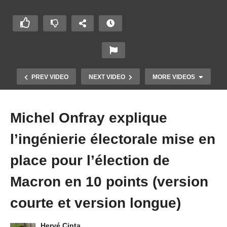
PREV VIDEO
NEXT VIDEO
MORE VIDEOS
Michel Onfray explique
l’ingénierie électorale mise en
place pour l’élection de
Macron en 10 points (version
Philippe de Villiers balance sur mai 68, l’Europe,
courte et version longue)
la Trilatérale et le groupe Bilderberg
Hervé Cinta