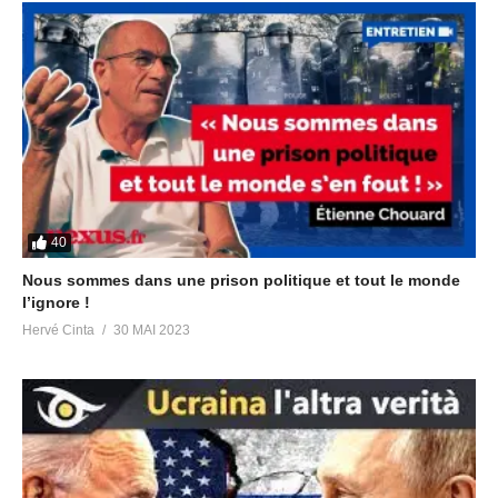
LinkedIn
https://www.linkedin.com/in/herve-gaia/
TikTok
https://www.tiktok.com/@en.fin.la.lumiere
PLATEFORMES VIDÉO
Youtube Radio Pléiades
https://www.youtube.com/@radiopleiades
Youtube Hervé Gaïa
https://www.youtube.com/@hervegaia
Youtube anglophone
https://www.youtube.com/@victoryofthelight
Odysée 1
https://odysee.com/@HerveGaia:9
40
Odysée 2
https://odysee.com/@RevolutionVibratoire:6
Nous sommes dans une prison politique et tout le monde
l’ignore !
TELEGRAM
Hervé Cinta
30 MAI 2023
Canal principal Victoria Luminis
https://t.me/victorialuminis
Groupe de discussion thématique sur les émissions Radio
Pléiades
https://t.me/avisradiopleiades
Canal des replays des émissions Radio Pléiades
https://t.me/radiopleiades
Chat Group anglophone Let’s Meditate for Planetary Liberation