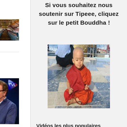
Si vous souhaitez nous
e se situe
soutenir sur Tipeee, cliquez
evaux de
sur le petit Bouddha !
e
uvent-elles
nétaire !
Vidéos les plus populaires