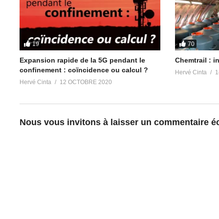
Canal des replays des émissions Radio Pléiades
https://t.me/ra
Chat Group anglophone Let’s Meditate for Planetary Liberation
Canal anglophone Victory Of The Light
https://t.me/Victory_Of_
19
70
Partager :
Expansion rapide de la 5G pendant le
Chemtrail : i
confinement : coïncidence ou calcul ?
Hervé Cinta
1
Hervé Cinta
12 OCTOBRE 2020
J’aime ça :
Nous vous invitons à laisser un commentaire écl
Articles similaires
Chomsky & compagnie de Olivier Azam et
Radio Pléiades
Daniel Mermet
IA à travers abd
24 mai 2020
6 novembre 20