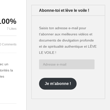
Faut-il refuser les
compteurs communicants
Abonne-toi et lève le voile !
l-
Linky ? Conférence de
Le monde s
Stéphane Lhomme.
– Marie-Mon
100%
Saisis ton adresse e-mail pour
7 Likes
t'abonner aux meilleures vidéos et
documents de divulgation profonde
0 Comments
et de spiritualité authentique et LÈVE
LE VOILE !
Adresse
vec un
e-
orités la
mail
des
Je m'abonne !
ilisent la
e. En