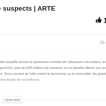
Nassim Haramein : la
de suspects | ARTE
 transhumanisme par
théorie de l’univers fracta
ura Marie
holographique
tte enquête dresse le panorama mondial de l’obsession sécuritaire, a
ourd’hui, plus de 500 millions de caméras sur la planète offrent aux aut
t. Sous couvert de lutte contre le terrorisme ou la criminalité, les gran
hnologies de surveillance.
lle valide l’idée d’un regard total. Aux États-Unis, les forces de police ut
es caméras peuvent repérer les criminels de dos, à leur simple démarch
Show more
t les émotions et les comportements des passants.