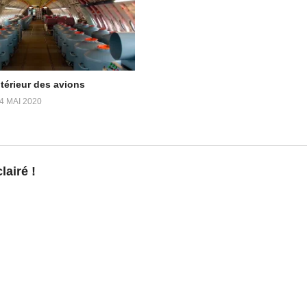
diopleiades
https://t.me/meditationliberation
The_Light
ntérieur des avions
4 MAI 2020
airé !
 #49 – Transhumanisme et
Hervé dit tout : introduction aux
uctés et contactés
Programmes Spatiaux Secrets
22
13 mars 2018