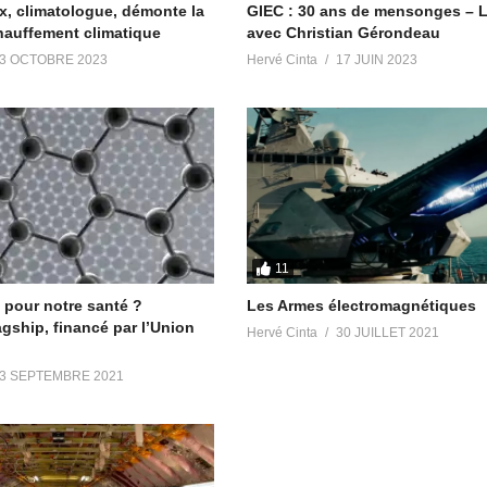
x, climatologue, démonte la
GIEC : 30 ans de mensonges – 
hauffement climatique
avec Christian Gérondeau
3 OCTOBRE 2023
Hervé Cinta
17 JUIN 2023
le/Victoria-Luminis/100063484569378/
es
11
pour notre santé ?
Les Armes électromagnétiques
t
gship, financé par l’Union
Hervé Cinta
30 JUILLET 2021
3 SEPTEMBRE 2021
ades
https://t.me/avisradiopleiades