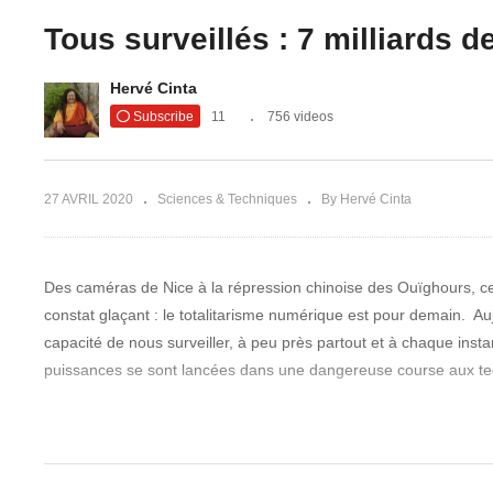
L’intention influence la
matière : preuves
Tous surveillés : 7 milliards 
n Monsanto
scientifiques et effet
Le
ue Robin
Maharishi
La
Hervé Cinta
Subscribe
11
756 videos
27 AVRIL 2020
Sciences & Techniques
By Hervé Cinta
Des caméras de Nice à la répression chinoise des Ouïghours, ce
constat glaçant : le totalitarisme numérique est pour demain. Auj
capacité de nous surveiller, à peu près partout et à chaque instan
puissances se sont lancées dans une dangereuse course aux tec
Dorénavant, l’incroyable perfectionnement de l’intelligence artificie
reconnaissance faciale pour identifier les suspects. En Chine, l
France, la police utilise des caméras intelligentes qui analysen