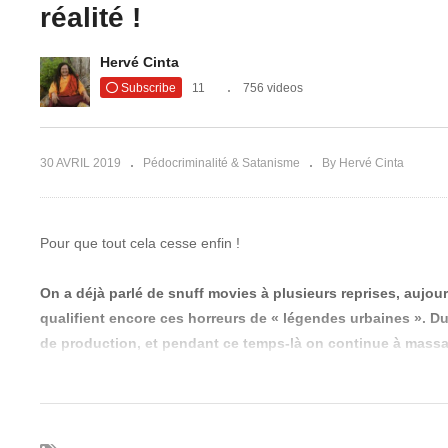
Un
réalité !
l’église : le
pé
ce – Cash
Snuff-films et messes
da
Hervé Cinta
ntégrale)
noires en France
et
Subscribe
11
756 videos
30 AVRIL 2019
Pédocriminalité & Satanisme
By Hervé Cinta
Pour que tout cela cesse enfin !
On a déjà parlé de snuff movies à plusieurs reprises, aujou
qualifient encore ces horreurs de « légendes urbaines ». 
de production, et pendant ce temps-là on continue à massac
c’est parce que leur business semble arranger tout le mond
Commençons par Wikipedia, le portail de la propagande bisounou
sur commande mettant en scène des meurtres, parle
du film « 