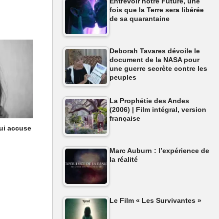
Entrevoir notre Future, une
fois que la Terre sera libérée
de sa quarantaine
Deborah Tavares dévoile le
document de la NASA pour
une guerre secrète contre les
peuples
La Prophétie des Andes
(2006) | Film intégral, version
française
qui accuse
Marc Auburn : l’expérience de
ué et a
la réalité
 en 2011 il
brement et
lui-même
Le Film « Les Survivantes »