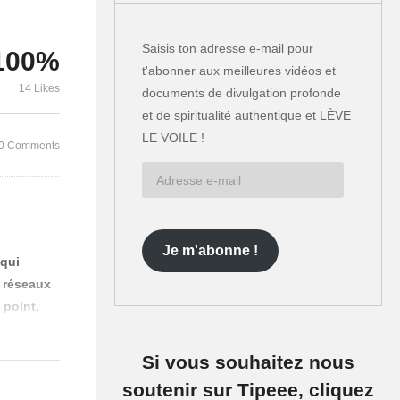
du
Pédocriminalité et
satanisme à Agen :
Pédophilie da
ée
Témoignage de Véronique
poids du si
Saisis ton adresse e-mail pour
100%
Liaigre
Investigation
t'abonner aux meilleures vidéos et
14 Likes
documents de divulgation profonde
et de spiritualité authentique et LÈVE
LE VOILE !
0 Comments
Adresse
e-
mail
Je m'abonne !
 qui
 réseaux
 point,
Si vous souhaitez nous
t tournés
soutenir sur Tipeee, cliquez
le meurtre