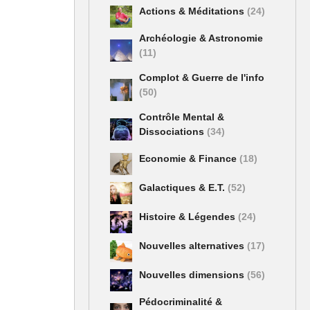
Actions & Méditations
(24)
Archéologie & Astronomie
(11)
Complot & Guerre de l'info
(50)
Contrôle Mental &
Dissociations
(34)
Economie & Finance
(18)
Galactiques & E.T.
(52)
Histoire & Légendes
(24)
le
 clients
Nouvelles alternatives
(17)
Nouvelles dimensions
(56)
urs
Pédocriminalité &