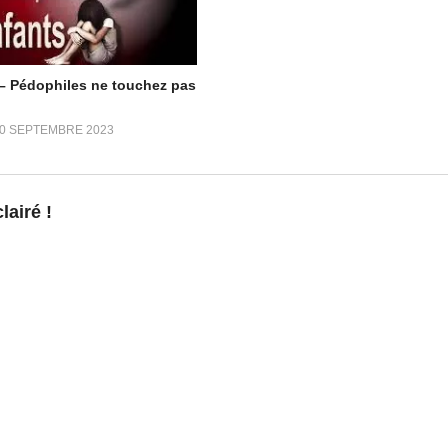
on d‘aide aux enfants victimes de pédophilie, parle à la police d’un traf
 Pédophiles ne touchez pas
0 SEPTEMBRE 2023
5
qui parlaient d’un russe qu’ils avaient arrêté en octobre. Le russe en 
gé deux ans aux USA, période durant laquelle il a été impliqué dans de l
ffs. Il ramenait une partie de ce matériel en Angleterre.
airé !