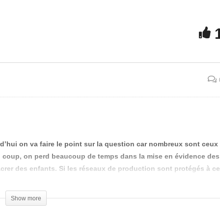
e avocate parle des
« Viols d’enfants : La fin 
dophiles qui pullulent
silence » par Elise Lucet
ns les milieux politiques
(intégrale – vidéo censur
 médiatiques français !
sur Internet)
rd’hui on va faire le point sur la question car nombreux sont ceux
Du coup, on perd beaucoup de temps dans la mise en évidence des
rer des enfants. Si les réseaux de production sont protégés à ce
e.
Show more
rs. Le seul article consacré aux snuffs movies, ces films généralemen
Snuff » sorti en 1976
. A l’époque, on a beaucoup débattu pour savoir si 