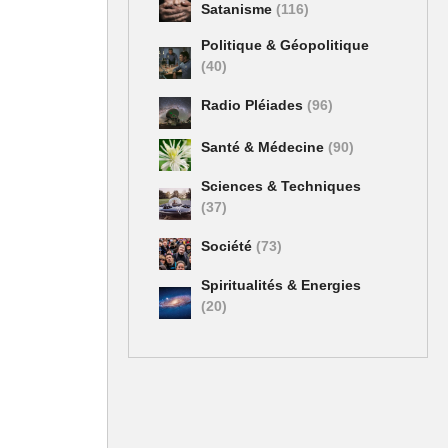
Satanisme
(116)
sévices
Politique & Géopolitique
rier.
(40)
Radio Pléiades
(96)
 en Russie
Santé & Médecine
(90)
ème larron
Sciences & Techniques
(37)
000
Société
(73)
russes,
déguisés
Spiritualités & Energies
s.
(20)