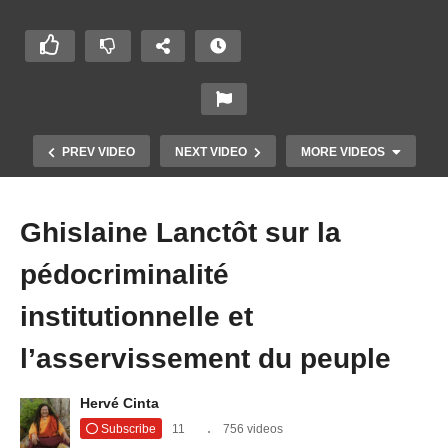
PREV VIDEO
NEXT VIDEO
MORE VIDEOS
Ghislaine Lanctôt sur la
pédocriminalité
institutionnelle et
l’asservissement du peuple
La cible de la Franc-maçonnerie : les gogos qui
Hervé Cinta
ignorent son existence !
Subscribe
11
756 videos