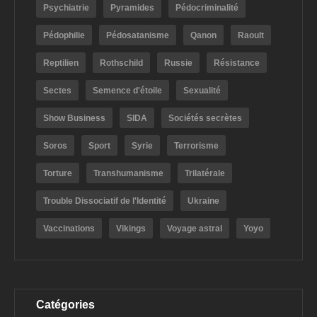
Psychiatrie
Pyramides
Pédocriminalité
Pédophilie
Pédosatanisme
Qanon
Raoult
Reptilien
Rothschild
Russie
Résistance
Sectes
Semence d'étoile
Sexualité
Show Business
SIDA
Sociétés secrètes
Soros
Sport
Syrie
Terrorisme
Torture
Transhumanisme
Trilatérale
Trouble Dissociatif de l'Identité
Ukraine
Vaccinations
Vikings
Voyage astral
Yoyo
Catégories