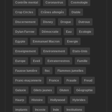
Contrôle mental
Coronavirus
Cosmologie
Crop Circles
Crânes allongés
Diable
Discernement
Disney
Drogue
Dutroux
Dylan Farrow
Démocratie
Eau
Ecologie
Egypte
Emmanuel Macron
Energie
Enseignement
Environnement
Etats-Unis
Europe
Eveil
Extraterrestres
Famille
Fausse lumière
fisc
Flammes jumelles
Franc-maçonnerie
France
Fraude
Freud
Galaxie
Gilets jaunes
Gluten
Géographie
Haarp
Histoire
Hollywood
Hybrides
implants
Inceste
Inde
Institutions