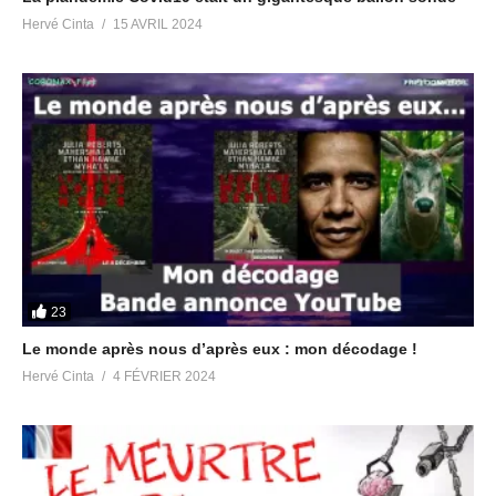
Pléiades
https://t.me/avisradiopleiades
Hervé Cinta
15 AVRIL 2024
Canal des replays des émissions Radio Pléiades
https://t.me/radiopleiades
Chat Group anglophone Let’s Meditate for Planetary Liberation
https://t.me/meditationliberation
Canal anglophone Victory Of The Light
https://t.me/Victory_Of_The_Light
Partager :
23
Le monde après nous d’après eux : mon décodage !
J’aime ça :
Hervé Cinta
4 FÉVRIER 2024