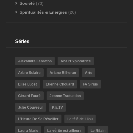
Société
(73)
Spiritualités & Energies
(20)
Séries
Alexandre Lebreton
Ana l'Exploratrice
Arbre Solaire
Ariane Bilheran
Arte
Elise Lucet
Etienne Chouard
FA Sirius
Gérard Fauré
Jeanne Traduction
Julie Couvreur
Kla.TV
L'Heure De Se Réveiller
La télé de Lilou
Laura Marie
La vérite est ailleurs
Le Rifain