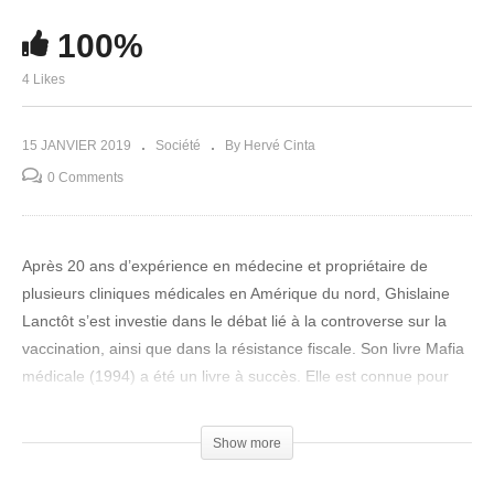
100%
4 Likes
15 JANVIER 2019
Société
By Hervé Cinta
0 Comments
Après 20 ans d’expérience en médecine et propriétaire de
plusieurs cliniques médicales en Amérique du nord, Ghislaine
Lanctôt s’est investie dans le débat lié à la controverse sur la
vaccination, ainsi que dans la résistance fiscale. Son livre Mafia
médicale (1994) a été un livre à succès. Elle est connue pour
avoir abandonné son compte bancaire, sa carte de crédit, sa
carte d’assurance maladie et ne plus avoir fait sa déclaration
Show more
d’impôt afin de se dissocier du « système financier ». Elle a fait
de la prison pour cette raison en 2008, ayant refusé de signer la