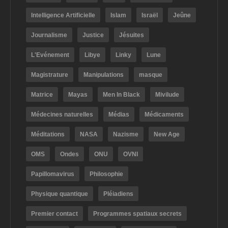
Intelligence Artificielle
Islam
Israël
Jeûne
Journalisme
Justice
Jésuites
L'Evénement
Libye
Linky
Lune
Magistrature
Manipulations
masque
Matrice
Mayas
Men In Black
Mivilude
Médecines naturelles
Médias
Médicaments
Méditations
NASA
Nazisme
New Age
OMS
Ondes
ONU
OVNI
Papillomavirus
Philosophie
Physique quantique
Pléiadiens
Premier contact
Programmes spatiaux secrets