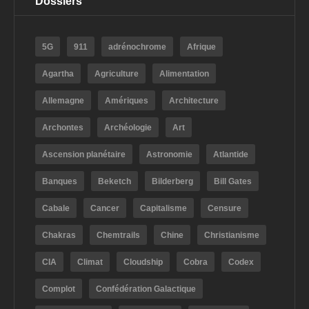
Dossiers
5G
911
adrénochrome
Afrique
Agartha
Agriculture
Alimentation
Allemagne
Amériques
Architecture
Archontes
Archéologie
Art
Ascension planétaire
Astronomie
Atlantide
Banques
Beketch
Bilderberg
Bill Gates
Cabale
Cancer
Capitalisme
Censure
Chakras
Chemtrails
Chine
Christianisme
CIA
Climat
Cloudship
Cobra
Codex
Complot
Confédération Galactique