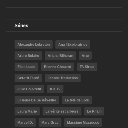
Séries
Alexandre Lebreton
Ana l'Exploratrice
Arbre Solaire
Ariane Bilheran
Arte
Elise Lucet
Etienne Chouard
FA Sirius
Gérard Fauré
Jeanne Traduction
Julie Couvreur
Kla.TV
L'Heure De Se Réveiller
La télé de Lilou
Laura Marie
La vérite est ailleurs
Le Rifain
Marcel D.
Marc Gray
Massimo Mazzucco