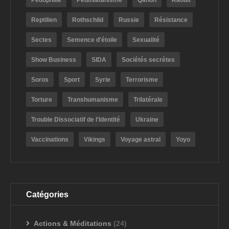
Pédophilie
Pédosatanisme
Qanon
Raoult
Reptilien
Rothschild
Russie
Résistance
Sectes
Semence d'étoile
Sexualité
Show Business
SIDA
Sociétés secrètes
Soros
Sport
Syrie
Terrorisme
Torture
Transhumanisme
Trilatérale
Trouble Dissociatif de l'Identité
Ukraine
Vaccinations
Vikings
Voyage astral
Yoyo
Catégories
Actions & Méditations
(24)