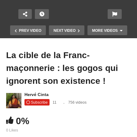
PREV VIDEO
NEXT VIDEO
MORE VIDEOS
La cible de la Franc-
maçonnerie : les gogos qui
ignorent son existence !
Hervé Cinta
Dylan Farrow relance contre son père ses actes
d’accusation d’agression sexuelle à l’âge de 7
Subscribe
11
756 videos
ans
0%
0 Likes