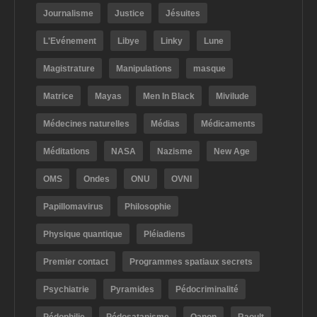
Journalisme
Justice
Jésuites
L'Evénement
Libye
Linky
Lune
Magistrature
Manipulations
masque
Matrice
Mayas
Men In Black
Mivilude
Médecines naturelles
Médias
Médicaments
Méditations
NASA
Nazisme
New Age
OMS
Ondes
ONU
OVNI
Papillomavirus
Philosophie
Physique quantique
Pléiadiens
Premier contact
Programmes spatiaux secrets
Psychiatrie
Pyramides
Pédocriminalité