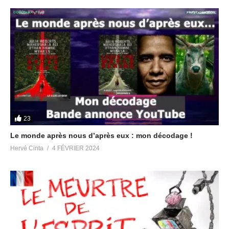
Chat Group anglophone Let’s Meditate for Planetary Liberation
https://t.me/meditationliberation
Canal anglophone Victory Of The Light
https://t.me/Victory_Of_The_Light
Partager :
23
J’aime ça :
Le monde après nous d’après eux : mon décodage !
Hervé Cinta
4 FÉVRIER 2024
Articles similaires
Franc-Maçonnerie et Pédo-
Serge Abad Gallardo, ex