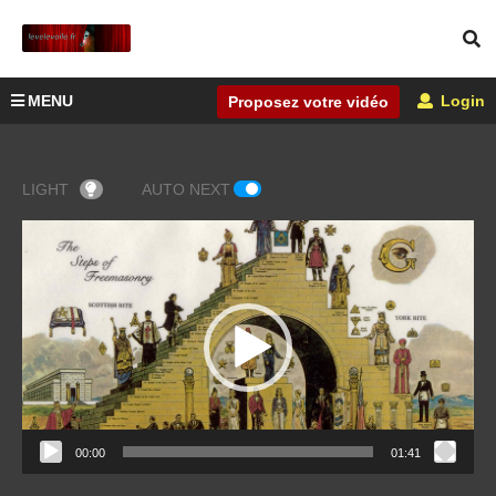
MENU
Login
Proposez votre vidéo
LIGHT
AUTO NEXT
Lecteur
vidéo
00:00
01:41