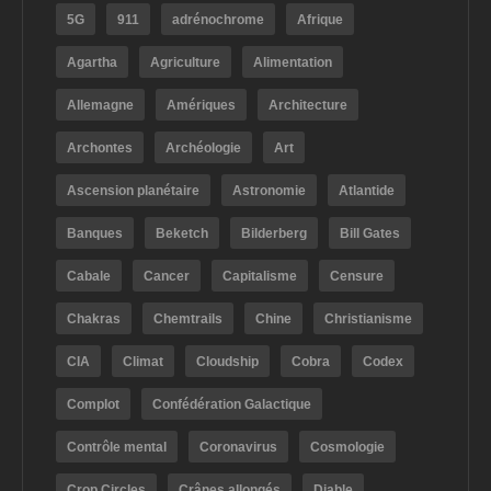
5G
911
adrénochrome
Afrique
Agartha
Agriculture
Alimentation
Allemagne
Amériques
Architecture
Archontes
Archéologie
Art
Ascension planétaire
Astronomie
Atlantide
Banques
Beketch
Bilderberg
Bill Gates
Cabale
Cancer
Capitalisme
Censure
Chakras
Chemtrails
Chine
Christianisme
CIA
Climat
Cloudship
Cobra
Codex
Complot
Confédération Galactique
Contrôle mental
Coronavirus
Cosmologie
Crop Circles
Crânes allongés
Diable