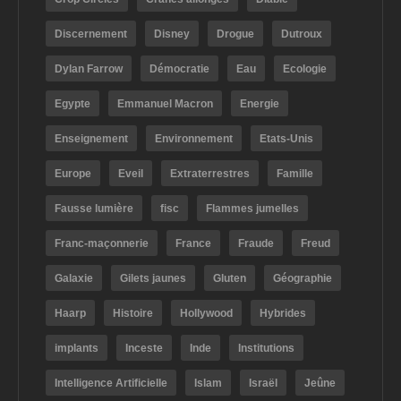
Discernement
Disney
Drogue
Dutroux
Dylan Farrow
Démocratie
Eau
Ecologie
Egypte
Emmanuel Macron
Energie
Enseignement
Environnement
Etats-Unis
Europe
Eveil
Extraterrestres
Famille
Fausse lumière
fisc
Flammes jumelles
Franc-maçonnerie
France
Fraude
Freud
Galaxie
Gilets jaunes
Gluten
Géographie
Haarp
Histoire
Hollywood
Hybrides
implants
Inceste
Inde
Institutions
Intelligence Artificielle
Islam
Israël
Jeûne