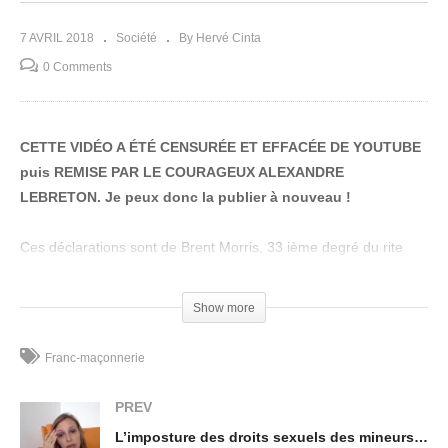
7 AVRIL 2018
Société
By Hervé Cinta
0 Comments
CETTE VIDÉO A ÉTÉ CENSURÉE ET EFFACÉE DE YOUTUBE
puis REMISE PAR LE COURAGEUX ALEXANDRE
LEBRETON. Je peux donc la publier à nouveau !
Ces déclarations sont de Brent Morris, 33 ième degré du rite
maçon écossais. Il sait donc de quoi il parle. Il ne faut surtout
pas chercher à changer l’opinion des anti-maçons primaires ou
Show more
éveillés, cela ne ferait que renforcer leur pouvoir et mettrait en
danger la franc-maçonnerie. Il faut continuer à travailler la
Franc-maçonnerie
masse des 80 pourcent pour maintenir le système de la matrice
en place !
PREV
L’imposture des droits sexuels des mineurs par Ariane Bilheran !
Fait en sorte que cette vidéo et sa compréhension soit virale. Il