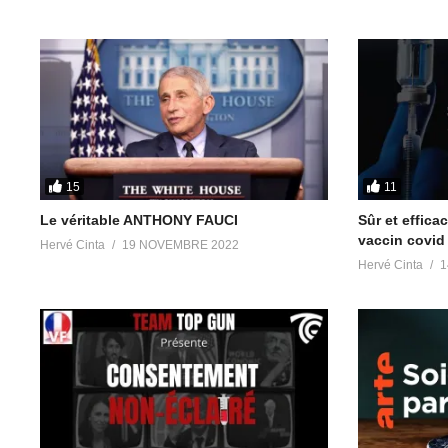
Chat Group anglophone Let’s Meditate for Planetary Liberation
Canal anglophone Victory Of The Light
https://t.me/Victory_Of_
Partager :
15
11
J’aime ça :
Le véritable ANTHONY FAUCI
Sûr et effica
vaccin covid 
Hervé Cinta
19 NOVEMBRE 2022
Hervé Cinta
1
Articles similaires
MAL TRAITÉS – Covid-19, le nouveau
Covid-19, gestio
documentaire CHOC après HOLD-UP !
vaccins ARN, str
9 décembre 2020
Henrion-Caude