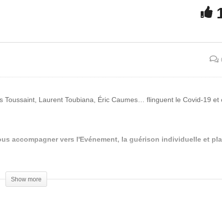
quisitoire sur la
nfiscation de la santé par
Les immangeables : La
s lobbys et pouvoirs
vérité sur les bonbons a
blics
Corinne GOUGET
is Toussaint, Laurent Toubiana, Éric Caumes… flinguent le Covid-19 et 
us accompagner vers l'Evénement, la guérison individuelle et pla
Show more