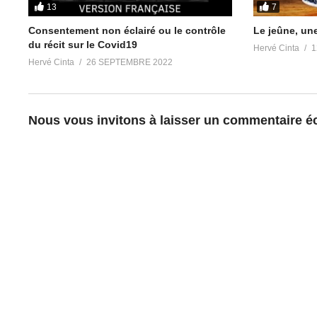
Dans "Santé & Médecine"
2 novembre 20
13
7
Dans "Santé & 
Consentement non éclairé ou le contrôle
Le jeûne, un
du récit sur le Covid19
Hervé Cinta
1
Hervé Cinta
26 SEPTEMBRE 2022
Nous vous invitons à laisser un commentaire écl