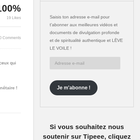
100%
Corinne Gouget, interview
Jade Allegre
vec
sur les additifs alimentaires
l’argile, le 
Saisis ton adresse e-mail pour
19 Likes
et l’aspartame
interne com
t'abonner aux meilleures vidéos et
documents de divulgation profonde
0 Comments
et de spiritualité authentique et LÈVE
LE VOILE !
Adresse
ceux qui
e-
mail
Je m'abonne !
nétaire !
Si vous souhaitez nous
soutenir sur Tipeee, cliquez