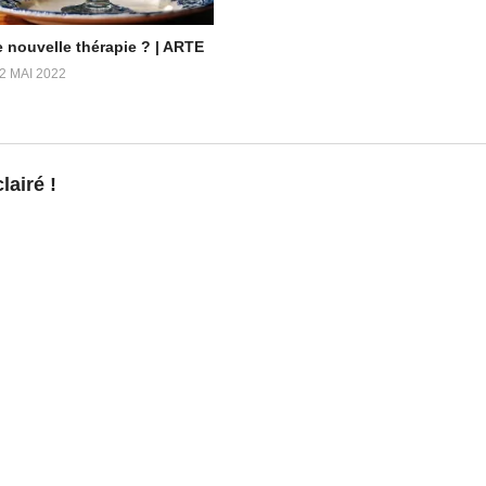
20
Dans "Santé & Médecine"
Médecine"
e nouvelle thérapie ? | ARTE
2 MAI 2022
airé !