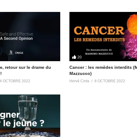
https://t.me/meditationliberation
The_Light
20
ce, retour sur le drame du
Cancer : les remèdes interdits 
!
Mazzucco)
4 OCTOBRE 2022
Hervé Cinta
8 OCTOBRE 2022
n sanitaire, tests PCR,
Covid 19- La preuve par les brevets –
ess : l’analyse d’Alexandra
histoire qui a débuté il y a bien longte
24 juillet 2021