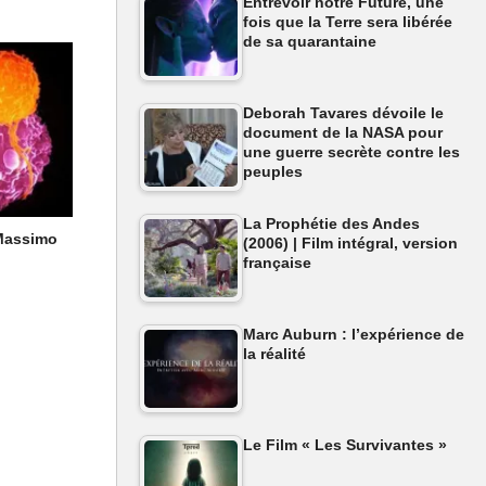
Entrevoir notre Future, une
fois que la Terre sera libérée
de sa quarantaine
Deborah Tavares dévoile le
document de la NASA pour
une guerre secrète contre les
peuples
La Prophétie des Andes
(Massimo
(2006) | Film intégral, version
française
Marc Auburn : l’expérience de
la réalité
 Une
mps !
Le Film « Les Survivantes »