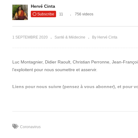
Ré
Hervé Cinta
’homme et
co
ède miracle
Pourquoi faut-il éviter le
le
Subscribe
11
756 videos
externe !
gluten par Marion Kaplan !
pu
1 SEPTEMBRE 2020
Santé & Médecine
By Hervé Cinta
Luc Montagnier, Didier Raoult, Christian Perronne, Jean-Franço
l’exploitent pour nous soumettre et asservir.
Liens pour nous suivre (pensez à vous abonner), et pour vo
SITES WEB
Victoria Luminis
https://victorialuminis.fr/
Lève le Voile
https://levelevoile.fr/
Révolution Vibratoire
https://revolutionvibratoire.fr/
Coronavirus
Compte Tipeee
https://fr.tipeee.com/herve-gaia