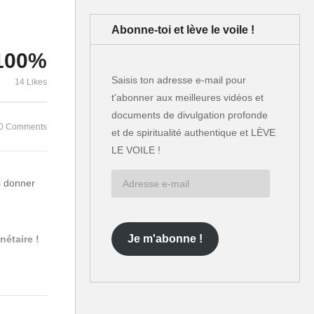
C’est une er
il
que les poli
Abonne-toi et lève le voile !
Réinitialisation mondiale
impuissants
imminente !
incapables
100%
Saisis ton adresse e-mail pour
14 Likes
t'abonner aux meilleures vidéos et
documents de divulgation profonde
0 Comments
et de spiritualité authentique et LÈVE
LE VOILE !
Adresse
us donner
e-
mail
Je m'abonne !
nétaire !