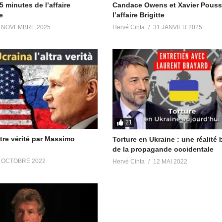
 minutes de l’affaire
Candace Owens et Xavier Pouss
e
l’affaire Brigitte
ades
https://t.me/avisradiopleiades
diopleiades
 NOVEMBRE 2025
Hervé Cinta
31 JANVIER 2025
https://t.me/meditationliberation
The_Light
21
utre vérité par Massimo
Torture en Ukraine : une réalité 
de la propagande occidentale
 OCTOBRE 2022
Hervé Cinta
12 MAI 2022