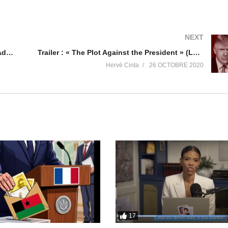
NEXT
Le côté sombre du chef de l’OMS (Tedros Adhanom Ghebreyesus)
Trailer : « The Plot Against the President » (Le complot contre le Président)
Hervé Cinta
26 OCTOBRE 2020
le/Victoria-Luminis/100063484569378/
es
t
17