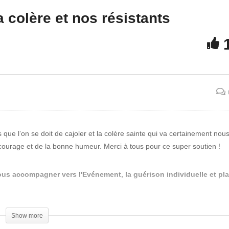
njamin Fulford, lanceur
Rencontre entre le Conse
a colère et nos résistants
alerte dans sa cuisine,
National de Transition et
mme vous et moi !
Prepare For Change
 que l’on se doit de cajoler et la colère sainte qui va certainement no
ourage et de la bonne humeur. Merci à tous pour ce super soutien !
us accompagner vers l'Evénement, la guérison individuelle et pla
Show more