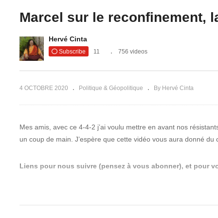
ur de penser
Philippe de Villiers balance
ues sont
sur mai 68, l’Europe, la
Be
Marcel sur le reconfinement, l
u
Trilatérale et le groupe
d’
Bilderberg
co
Hervé Cinta
Subscribe
11
756 videos
4 OCTOBRE 2020
Politique & Géopolitique
By Hervé Cinta
Mes amis, avec ce 4-4-2 j’ai voulu mettre en avant nos résistants
un coup de main. J’espère que cette vidéo vous aura donné du c
Liens pour nous suivre (pensez à vous abonner), et pour vo
SITES WEB
Victoria Luminis
https://victorialuminis.fr/
Lève le Voile
https://levelevoile.fr/