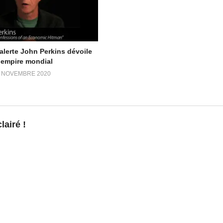
aque en 4-4-2 à Macron et
Gilets jaunes : la grande manipulation 
Leclerc
7 décembre 2018
Dans "Complot & Guerre de l'info"
alerte John Perkins dévoile
l’empire mondial
 NOVEMBRE 2020
airé !