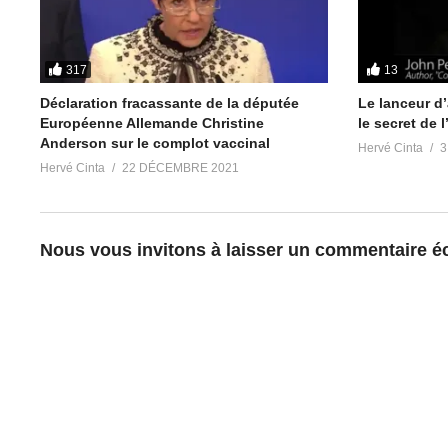
HOLD-UP – Le film choc qui défie le
Marcel D. s’att
pouvoir – documentaire en version
Michel-Édouard 
intégrale, non-censurée, actualisée
16 janvier 2022
13 novembre 2020
Dans "Société"
317
13
Dans "Société"
Déclaration fracassante de la députée
Le lanceur d’
Européenne Allemande Christine
le secret de 
Anderson sur le complot vaccinal
Hervé Cinta
3
Hervé Cinta
22 DÉCEMBRE 2021
Nous vous invitons à laisser un commentaire écl