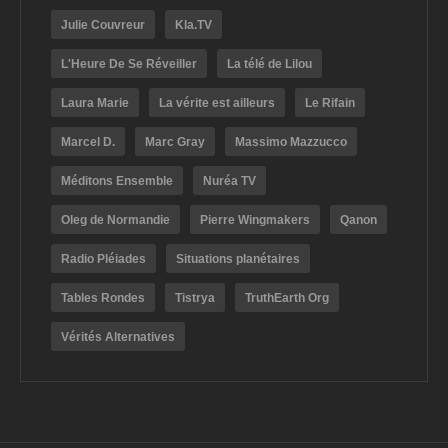
Julie Couvreur
Kla.TV
L'Heure De Se Réveiller
La télé de Lilou
Laura Marie
La vérite est ailleurs
Le Rifain
Marcel D.
Marc Gray
Massimo Mazzucco
Méditons Ensemble
Nuréa TV
Oleg de Normandie
Pierre Wingmakers
Qanon
Radio Pléiades
Situations planétaires
Tables Rondes
Tistrya
TruthEarth Org
Vérités Alternatives