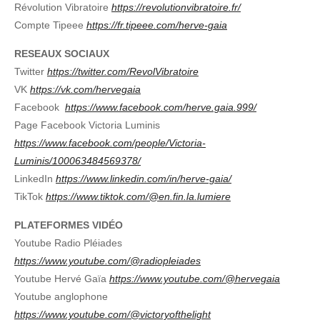
Révolution Vibratoire
https://revolutionvibratoire.fr/
Compte Tipeee
https://fr.tipeee.com/herve-gaia
RESEAUX SOCIAUX
Twitter
https://twitter.com/RevolVibratoire
VK
https://vk.com/hervegaia
Facebook
https://www.facebook.com/herve.gaia.999/
Page Facebook Victoria Luminis
https://www.facebook.com/people/Victoria-
Luminis/100063484569378/
LinkedIn
https://www.linkedin.com/in/herve-gaia/
TikTok
https://www.tiktok.com/@en.fin.la.lumiere
PLATEFORMES VIDÉO
Youtube Radio Pléiades
https://www.youtube.com/@radiopleiades
Youtube Hervé Gaïa
https://www.youtube.com/@hervegaia
Youtube anglophone
https://www.youtube.com/@victoryofthelight