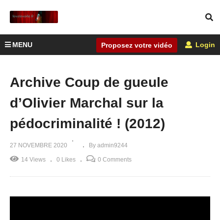
MENU
Login
Proposez votre vidéo
Archive Coup de gueule
d’Olivier Marchal sur la
pédocriminalité ! (2012)
27 NOVEMBRE 2020
By admin9244
14 Views
0 Likes
0 Comments
Lecteur
vidéo