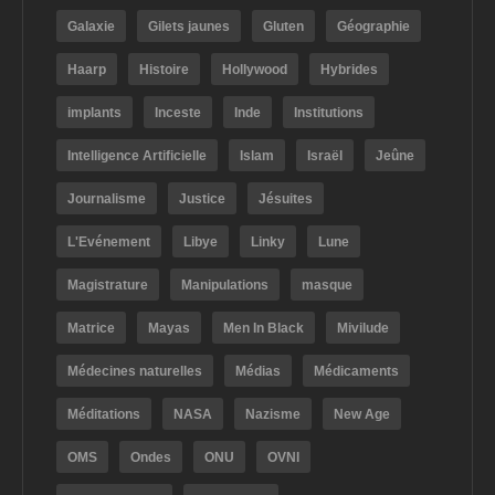
Galaxie
Gilets jaunes
Gluten
Géographie
Haarp
Histoire
Hollywood
Hybrides
implants
Inceste
Inde
Institutions
Intelligence Artificielle
Islam
Israël
Jeûne
Journalisme
Justice
Jésuites
L'Evénement
Libye
Linky
Lune
Magistrature
Manipulations
masque
Matrice
Mayas
Men In Black
Mivilude
Médecines naturelles
Médias
Médicaments
Méditations
NASA
Nazisme
New Age
OMS
Ondes
ONU
OVNI