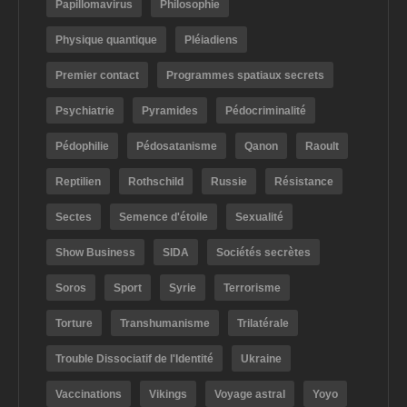
Papillomavirus
Philosophie
Physique quantique
Pléiadiens
Premier contact
Programmes spatiaux secrets
Psychiatrie
Pyramides
Pédocriminalité
Pédophilie
Pédosatanisme
Qanon
Raoult
Reptilien
Rothschild
Russie
Résistance
Sectes
Semence d'étoile
Sexualité
Show Business
SIDA
Sociétés secrètes
Soros
Sport
Syrie
Terrorisme
Torture
Transhumanisme
Trilatérale
Trouble Dissociatif de l'Identité
Ukraine
Vaccinations
Vikings
Voyage astral
Yoyo