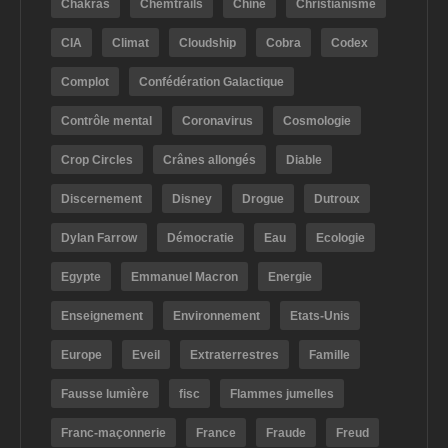
Chakras
Chemtrails
Chine
Christianisme
CIA
Climat
Cloudship
Cobra
Codex
Complot
Confédération Galactique
Contrôle mental
Coronavirus
Cosmologie
Crop Circles
Crânes allongés
Diable
Discernement
Disney
Drogue
Dutroux
Dylan Farrow
Démocratie
Eau
Ecologie
Egypte
Emmanuel Macron
Energie
Enseignement
Environnement
Etats-Unis
Europe
Eveil
Extraterrestres
Famille
Fausse lumière
fisc
Flammes jumelles
Franc-maçonnerie
France
Fraude
Freud