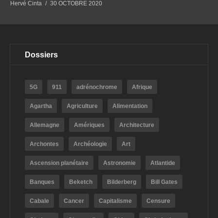
Hervé Cinta
30 OCTOBRE 2020
Dossiers
5G
911
adrénochrome
Afrique
Agartha
Agriculture
Alimentation
Allemagne
Amériques
Architecture
Archontes
Archéologie
Art
Ascension planétaire
Astronomie
Atlantide
Banques
Beketch
Bilderberg
Bill Gates
Cabale
Cancer
Capitalisme
Censure