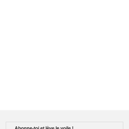
Abonne-toi et lève le voile !