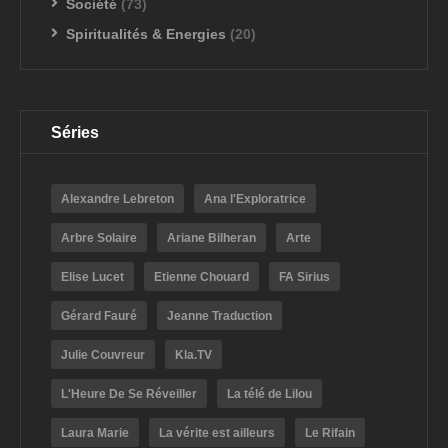
Société
(73)
Spiritualités & Energies
(20)
Séries
Alexandre Lebreton
Ana l'Exploratrice
Arbre Solaire
Ariane Bilheran
Arte
Elise Lucet
Etienne Chouard
FA Sirius
Gérard Fauré
Jeanne Traduction
Julie Couvreur
Kla.TV
L'Heure De Se Réveiller
La télé de Lilou
Laura Marie
La vérite est ailleurs
Le Rifain