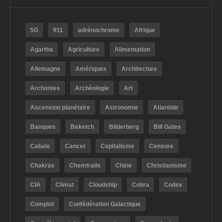
5G
911
adrénochrome
Afrique
Agartha
Agriculture
Alimentation
Allemagne
Amériques
Architecture
Archontes
Archéologie
Art
Ascension planétaire
Astronomie
Atlantide
Banques
Beketch
Bilderberg
Bill Gates
Cabale
Cancer
Capitalisme
Censure
Chakras
Chemtrails
Chine
Christianisme
CIA
Climat
Cloudship
Cobra
Codex
Complot
Confédération Galactique