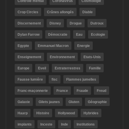
Contrôle mental
Coronavirus
Cosmologie
Crop Circles
Crânes allongés
Diable
Discernement
Disney
Drogue
Dutroux
Dylan Farrow
Démocratie
Eau
Ecologie
Egypte
Emmanuel Macron
Energie
Enseignement
Environnement
Etats-Unis
Europe
Eveil
Extraterrestres
Famille
Fausse lumière
fisc
Flammes jumelles
Franc-maçonnerie
France
Fraude
Freud
Galaxie
Gilets jaunes
Gluten
Géographie
Haarp
Histoire
Hollywood
Hybrides
implants
Inceste
Inde
Institutions