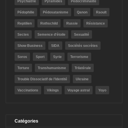
Psychiatrie
Pyramides
Pédocriminalité
Pédophilie
Pédosatanisme
Qanon
Raoult
Reptilien
Rothschild
Russie
Résistance
Sectes
Semence d'étoile
Sexualité
Show Business
SIDA
Sociétés secrètes
Soros
Sport
Syrie
Terrorisme
Torture
Transhumanisme
Trilatérale
Trouble Dissociatif de l'Identité
Ukraine
Vaccinations
Vikings
Voyage astral
Yoyo
Catégories