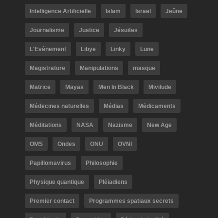
Intelligence Artificielle
Islam
Israël
Jeûne
Journalisme
Justice
Jésuites
L'Evénement
Libye
Linky
Lune
Magistrature
Manipulations
masque
Matrice
Mayas
Men In Black
Mivilude
Médecines naturelles
Médias
Médicaments
Méditations
NASA
Nazisme
New Age
OMS
Ondes
ONU
OVNI
Papillomavirus
Philosophie
Physique quantique
Pléiadiens
Premier contact
Programmes spatiaux secrets