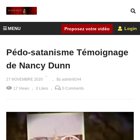
MENU
Login
Proposez votre vidéo
Pédo-satanisme Témoignage
de Nancy Dunn
27 NOVEMBRE 2020
By admin9244
17 Views
0 Likes
0 Comments
Lecteur
vidéo