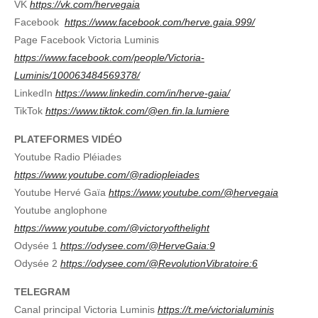
VK
https://vk.com/hervegaia
Facebook
https://www.facebook.com/herve.gaia.999/
Page Facebook Victoria Luminis
https://www.facebook.com/people/Victoria-
Luminis/100063484569378/
LinkedIn
https://www.linkedin.com/in/herve-gaia/
TikTok
https://www.tiktok.com/@en.fin.la.lumiere
PLATEFORMES VIDÉO
Youtube Radio Pléiades
https://www.youtube.com/@radiopleiades
Youtube Hervé Gaïa
https://www.youtube.com/@hervegaia
Youtube anglophone
https://www.youtube.com/@victoryofthelight
Odysée 1
https://odysee.com/@HerveGaia:9
Odysée 2
https://odysee.com/@RevolutionVibratoire:6
TELEGRAM
Canal principal Victoria Luminis
https://t.me/victorialuminis