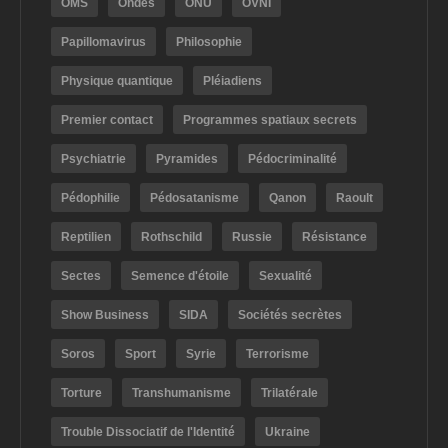
OMS
Ondes
ONU
OVNI
Papillomavirus
Philosophie
Physique quantique
Pléiadiens
Premier contact
Programmes spatiaux secrets
Psychiatrie
Pyramides
Pédocriminalité
Pédophilie
Pédosatanisme
Qanon
Raoult
Reptilien
Rothschild
Russie
Résistance
Sectes
Semence d'étoile
Sexualité
Show Business
SIDA
Sociétés secrètes
Soros
Sport
Syrie
Terrorisme
Torture
Transhumanisme
Trilatérale
Trouble Dissociatif de l'Identité
Ukraine