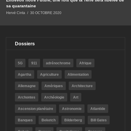
Entrevoir notre Future, une fois que la Terre sera libérée de
sa quarantaine
Hervé Cinta
30 OCTOBRE 2020
Dossiers
5G
911
adrénochrome
Afrique
Agartha
Agriculture
Alimentation
Allemagne
Amériques
Architecture
Archontes
Archéologie
Art
Ascension planétaire
Astronomie
Atlantide
Banques
Beketch
Bilderberg
Bill Gates