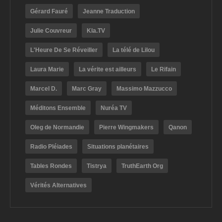
Gérard Fauré
Jeanne Traduction
Julie Couvreur
Kla.TV
L'Heure De Se Réveiller
La télé de Lilou
Laura Marie
La vérite est ailleurs
Le Rifain
Marcel D.
Marc Gray
Massimo Mazzucco
Méditons Ensemble
Nuréa TV
Oleg de Normandie
Pierre Wingmakers
Qanon
Radio Pléiades
Situations planétaires
Tables Rondes
Tistrya
TruthEarth Org
Vérités Alternatives