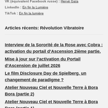
VK (équivalent Facebook russe) :
Hervé Gaïa
LinkedIn :
En fin la Lumière
TikTok :
En.fin.la.lumière
Articles récents: Révolution Vibratoire
Interview de la Sororité de la Rose avec Cobra :
activation du portail d’Ascension 2ième partie.
Mise à jour sur l’activation du Portail
d’Ascension de juillet 2026
Le film Disclosure Day de Spielberg, un
changement de paradigme ?
Atelier Nouveau Ciel et Nouvelle Terre à Bora
Bora (partie 2)
Atelier Nouveau Ciel et Nouvelle Terre à Bora