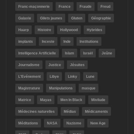
Franc-maçonnerie
France
Fraude
Freud
Galaxie
Gilets jaunes
Gluten
Géographie
Haarp
Histoire
Hollywood
Hybrides
implants
Inceste
Inde
Institutions
Intelligence Artificielle
Islam
Israël
Jeûne
Journalisme
Justice
Jésuites
L'Evénement
Libye
Linky
Lune
Magistrature
Manipulations
masque
Matrice
Mayas
Men In Black
Mivilude
Médecines naturelles
Médias
Médicaments
Méditations
NASA
Nazisme
New Age