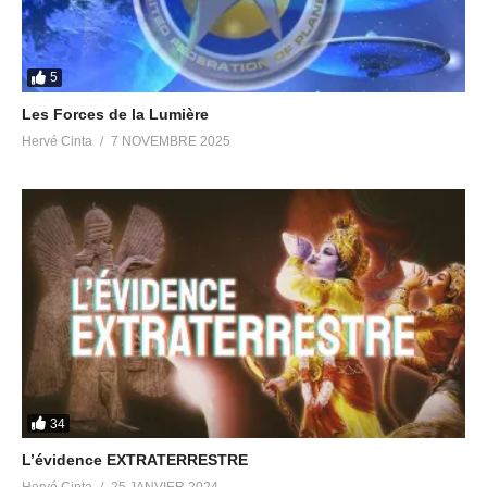
TELEGRAM
Canal principal Victoria Luminis
https://t.me/victorialuminis
Groupe de discussion thématique sur les émissions Radio
5
Pléiades
https://t.me/avisradiopleiades
Les Forces de la Lumière
Canal des replays des émissions Radio Pléiades
Hervé Cinta
7 NOVEMBRE 2025
https://t.me/radiopleiades
Chat Group anglophone Let’s Meditate for Planetary Liberation
https://t.me/meditationliberation
Canal anglophone Victory Of The Light
https://t.me/Victory_Of_The_Light
Partager :
34
J’aime ça :
L’évidence EXTRATERRESTRE