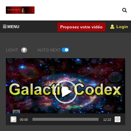
MENU
Login
Proposez votre vidéo
LIGHT
AUTO NEXT
Lecteur
vidéo
00:00
12:22