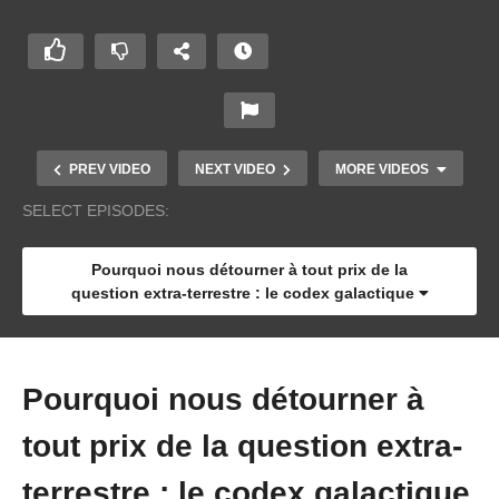
PREV VIDEO
NEXT VIDEO
MORE VIDEOS
SELECT EPISODES:
Pourquoi nous détourner à tout prix de la
question extra-terrestre : le codex galactique
Pourquoi nous détourner à
Pourquoi nous détourner à tout prix de la
tout prix de la question extra-
question extra-terrestre : le codex galactique
terrestre : le codex galactique