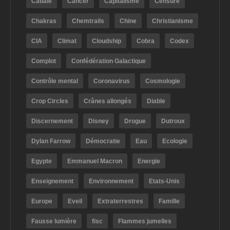
Cabale
Cancer
Capitalisme
Censure
Chakras
Chemtrails
Chine
Christianisme
CIA
Climat
Cloudship
Cobra
Codex
Complot
Confédération Galactique
Contrôle mental
Coronavirus
Cosmologie
Crop Circles
Crânes allongés
Diable
Discernement
Disney
Drogue
Dutroux
Dylan Farrow
Démocratie
Eau
Ecologie
Egypte
Emmanuel Macron
Energie
Enseignement
Environnement
Etats-Unis
Europe
Eveil
Extraterrestres
Famille
Fausse lumière
fisc
Flammes jumelles