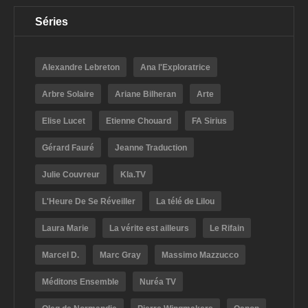
Séries
Alexandre Lebreton
Ana l'Exploratrice
Arbre Solaire
Ariane Bilheran
Arte
Elise Lucet
Etienne Chouard
FA Sirius
Gérard Fauré
Jeanne Traduction
Julie Couvreur
Kla.TV
L'Heure De Se Réveiller
La télé de Lilou
Laura Marie
La vérite est ailleurs
Le Rifain
Marcel D.
Marc Gray
Massimo Mazzucco
Méditons Ensemble
Nuréa TV