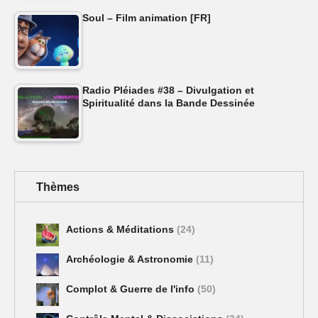
Soul – Film animation [FR]
Radio Pléiades #38 – Divulgation et
Spiritualité dans la Bande Dessinée
Thèmes
Actions & Méditations
(24)
Archéologie & Astronomie
(11)
Complot & Guerre de l'info
(50)