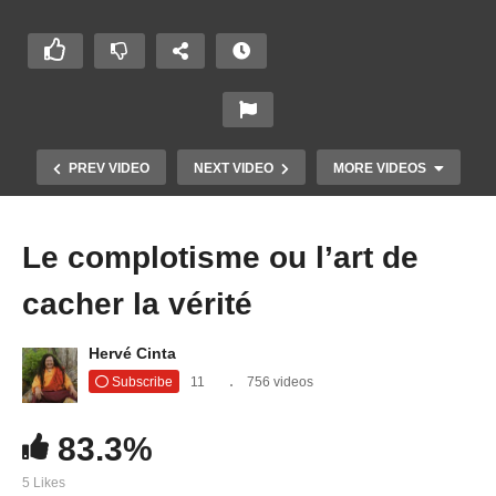
PREV VIDEO
NEXT VIDEO
MORE VIDEOS
Le complotisme ou l’art de
cacher la vérité
Hervé Cinta
Subscribe
11
756 videos
Le film « Invasion de Los Angeles (1988) » ou la
83.3%
divulgation sur la Cabale mondiale
5 Likes