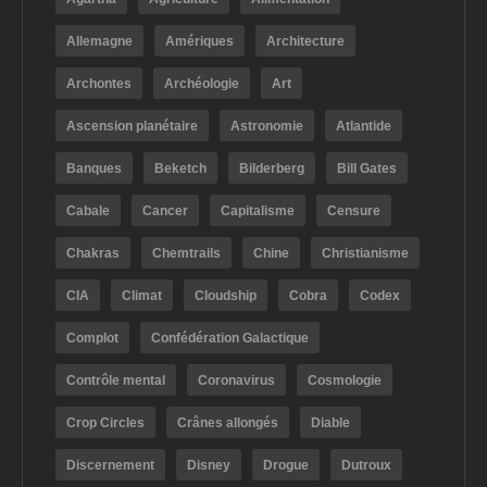
Allemagne
Amériques
Architecture
Archontes
Archéologie
Art
Ascension planétaire
Astronomie
Atlantide
Banques
Beketch
Bilderberg
Bill Gates
Cabale
Cancer
Capitalisme
Censure
Chakras
Chemtrails
Chine
Christianisme
CIA
Climat
Cloudship
Cobra
Codex
Complot
Confédération Galactique
Contrôle mental
Coronavirus
Cosmologie
Crop Circles
Crânes allongés
Diable
Discernement
Disney
Drogue
Dutroux