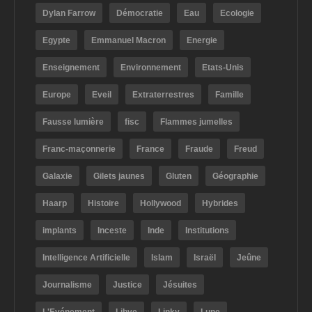
Dylan Farrow
Démocratie
Eau
Ecologie
Egypte
Emmanuel Macron
Energie
Enseignement
Environnement
Etats-Unis
Europe
Eveil
Extraterrestres
Famille
Fausse lumière
fisc
Flammes jumelles
Franc-maçonnerie
France
Fraude
Freud
Galaxie
Gilets jaunes
Gluten
Géographie
Haarp
Histoire
Hollywood
Hybrides
implants
Inceste
Inde
Institutions
Intelligence Artificielle
Islam
Israël
Jeûne
Journalisme
Justice
Jésuites