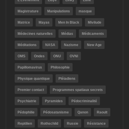
L'Evénement
Libye
Linky
Lune
Magistrature
Manipulations
masque
Matrice
Mayas
Men In Black
Mivilude
Médecines naturelles
Médias
Médicaments
Méditations
NASA
Nazisme
New Age
OMS
Ondes
ONU
OVNI
Papillomavirus
Philosophie
Physique quantique
Pléiadiens
Premier contact
Programmes spatiaux secrets
Psychiatrie
Pyramides
Pédocriminalité
Pédophilie
Pédosatanisme
Qanon
Raoult
Reptilien
Rothschild
Russie
Résistance