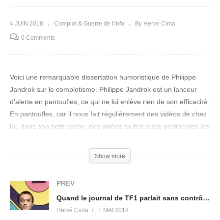
4 JUIN 2018
Complot & Guerre de l'info
By Hervé Cinta
0 Comments
Voici une remarquable dissertation humoristique de Philippe
Jandrok sur le complotisme. Philippe Jandrok est un lanceur
d’alerte en pantoufles, ce qui ne lui enlève rien de son efficacité.
En pantoufles, car il nous fait régulièrement des vidéos de chez
lui, dans son petit cocon, des vidéos toutes aussi pertinentes les
unes que les autres car c’est un chercheur de vérité, qui vous
mâche le travail en vous présentant les synthèses de ses
Show more
recherches. Vous apprendrez nécessairement des choses à
écouter ce petit panorama du complotisme à travers l’histoire, et
PREV
en plus vous rirez ! Sa force c’est cela, nous éveillez à
Quand le journal de TF1 parlait sans contrôle du groupe des Bildeberg, c’était en 1977…
l’innommable en nous faisant rire !
Hervé Cinta
1 MAI 2018