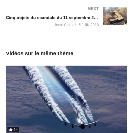
Amitié à Philippe !
NEXT
Cinq objets du scandale du 11 septembre 2001
Et je vous encourage à aller voir
sa chaine Youtube
qui regorge
de vidéos extrêmement intéressantes !
Hervé Cinta
5 JUIN 2018
Liens pour nous suivre (pensez à vous abonner), et pour
vous accompagner vers l'Evénement, la guérison
Vidéos sur le même thème
individuelle et planétaire !
SITES WEB
Victoria Luminis
https://victorialuminis.fr/
Lève le Voile
https://levelevoile.fr/
Révolution Vibratoire
https://revolutionvibratoire.fr/
Compte Tipeee
https://fr.tipeee.com/herve-gaia
RESEAUX SOCIAUX
Twitter
https://twitter.com/RevolVibratoire
VK
https://vk.com/hervegaia
14
Facebook
https://www.facebook.com/herve.gaia.999/