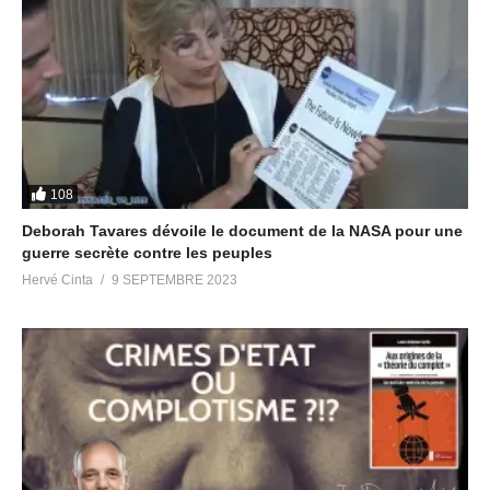
Pléiades
https://t.me/avisradiopleiades
Canal des replays des émissions Radio Pléiades
https://t.me/radiopleiades
Chat Group anglophone Let’s Meditate for Planetary Liberation
https://t.me/meditationliberation
Canal anglophone Victory Of The Light
https://t.me/Victory_Of_The_Light
108
Partager :
Deborah Tavares dévoile le document de la NASA pour une
guerre secrète contre les peuples
Hervé Cinta
9 SEPTEMBRE 2023
J’aime ça :