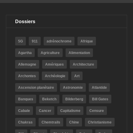
Dossiers
5G
911
adrénochrome
Afrique
Agartha
Agriculture
Alimentation
Allemagne
Amériques
Architecture
Archontes
Archéologie
Art
Ascension planétaire
Astronomie
Atlantide
Banques
Beketch
Bilderberg
Bill Gates
Cabale
Cancer
Capitalisme
Censure
Chakras
Chemtrails
Chine
Christianisme