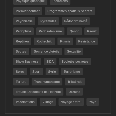
Physique quantique
Pléiadiens
Premier contact
Programmes spatiaux secrets
Psychiatrie
Pyramides
Pédocriminalité
Pédophilie
Pédosatanisme
Qanon
Raoult
Reptilien
Rothschild
Russie
Résistance
Sectes
Semence d'étoile
Sexualité
Show Business
SIDA
Sociétés secrètes
Soros
Sport
Syrie
Terrorisme
Torture
Transhumanisme
Trilatérale
Trouble Dissociatif de l'Identité
Ukraine
Vaccinations
Vikings
Voyage astral
Yoyo