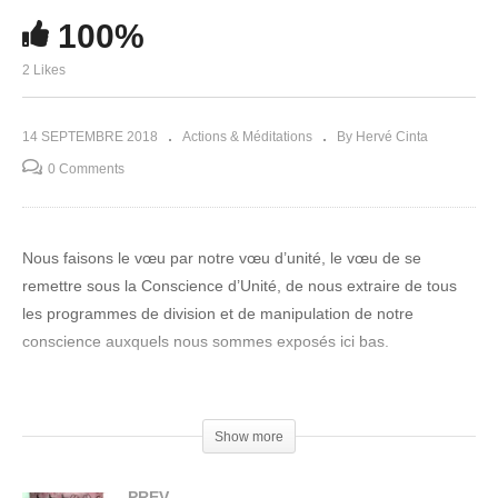
100%
2 Likes
14 SEPTEMBRE 2018
Actions & Méditations
By Hervé Cinta
0 Comments
Nous faisons le vœu par notre vœu d’unité, le vœu de se
remettre sous la Conscience d’Unité, de nous extraire de tous
les programmes de division et de manipulation de notre
conscience auxquels nous sommes exposés ici bas.
Nous faisons le vœu de nous réaligner à la conscience
christique, c’est à dire la conscience de ce que nous sommes
Show more
originellement,
Un être libre et souverain, libre de voyager partout dans
PREV