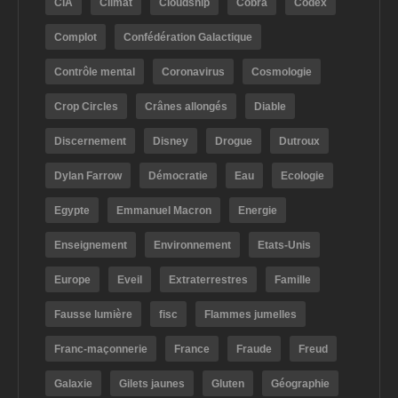
CIA
Climat
Cloudship
Cobra
Codex
Complot
Confédération Galactique
Contrôle mental
Coronavirus
Cosmologie
Crop Circles
Crânes allongés
Diable
Discernement
Disney
Drogue
Dutroux
Dylan Farrow
Démocratie
Eau
Ecologie
Egypte
Emmanuel Macron
Energie
Enseignement
Environnement
Etats-Unis
Europe
Eveil
Extraterrestres
Famille
Fausse lumière
fisc
Flammes jumelles
Franc-maçonnerie
France
Fraude
Freud
Galaxie
Gilets jaunes
Gluten
Géographie