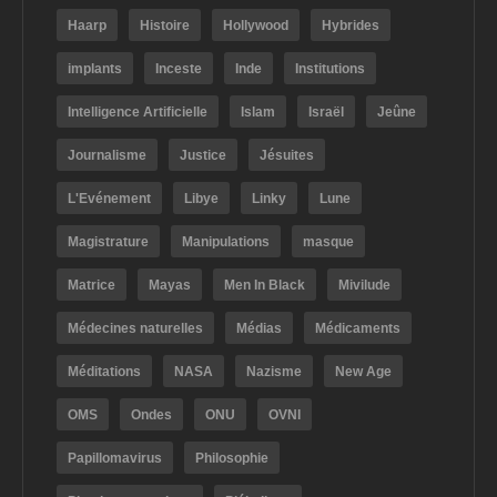
Haarp
Histoire
Hollywood
Hybrides
implants
Inceste
Inde
Institutions
Intelligence Artificielle
Islam
Israël
Jeûne
Journalisme
Justice
Jésuites
L'Evénement
Libye
Linky
Lune
Magistrature
Manipulations
masque
Matrice
Mayas
Men In Black
Mivilude
Médecines naturelles
Médias
Médicaments
Méditations
NASA
Nazisme
New Age
OMS
Ondes
ONU
OVNI
Papillomavirus
Philosophie