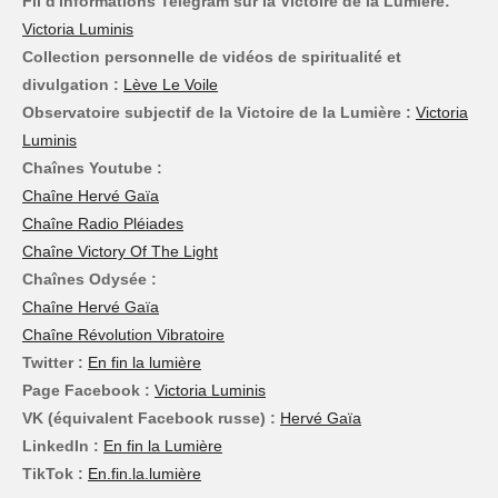
Fil d'informations Telegram sur la Victoire de la Lumière:
Victoria Luminis
Collection personnelle de vidéos de spiritualité et
divulgation :
Lève Le Voile
Observatoire subjectif de la Victoire de la Lumière :
Victoria
Luminis
Chaînes Youtube :
Chaîne Hervé Gaïa
Chaîne Radio Pléiades
Chaîne Victory Of The Light
Chaînes Odysée :
Chaîne Hervé Gaïa
Chaîne Révolution Vibratoire
Twitter :
En fin la lumière
Page Facebook :
Victoria Luminis
VK (équivalent Facebook russe) :
Hervé Gaïa
LinkedIn :
En fin la Lumière
TikTok :
En.fin.la.lumière