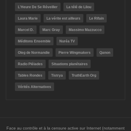
L'Heure De Se Réveiller
La télé de Lilou
Laura Marie
La vérite est ailleurs
Le Rifain
Marcel D.
Marc Gray
Massimo Mazzucco
Méditons Ensemble
Nuréa TV
Oleg de Normandie
Pierre Wingmakers
Qanon
Radio Pléiades
Situations planétaires
Tables Rondes
Tistrya
TruthEarth Org
Vérités Alternatives
Face au contrôle et à la censure active sur Internet (notamment