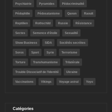
Psychiatrie
Pyramides
Pédocriminalité
Pédophilie
Pédosatanisme
Qanon
Raoult
Reptilien
Rothschild
Russie
Résistance
Sectes
Semence d'étoile
Sexualité
Show Business
SIDA
Sociétés secrètes
Soros
Sport
Syrie
Terrorisme
Torture
Transhumanisme
Trilatérale
Trouble Dissociatif de l'Identité
Ukraine
Vaccinations
Vikings
Voyage astral
Yoyo
Catégories