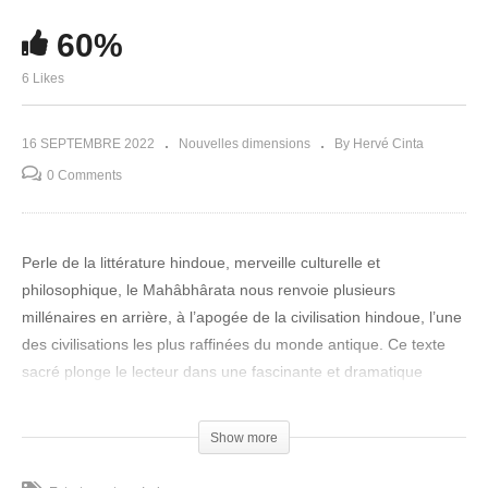
60%
6 Likes
16 SEPTEMBRE 2022
Nouvelles dimensions
By Hervé Cinta
0 Comments
Perle de la littérature hindoue, merveille culturelle et
philosophique, le Mahâbhârata nous renvoie plusieurs
millénaires en arrière, à l’apogée de la civilisation hindoue, l’une
des civilisations les plus raffinées du monde antique. Ce texte
sacré plonge le lecteur dans une fascinante et dramatique
rencontre entre les hommes et les divinités.
Show more
En lisant le texte avec attention, nous avons la surprise de
découvrir que les dieux étaient faits de chair et de sang, qu’ils