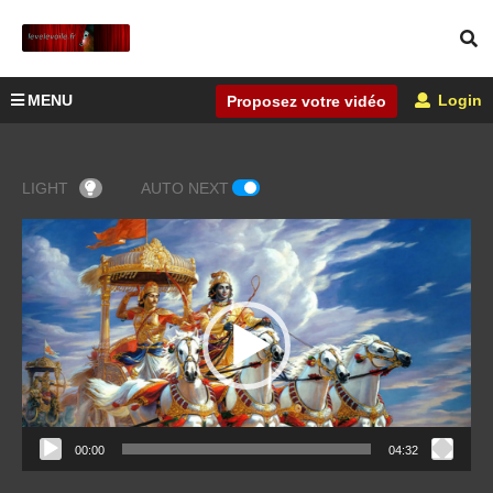
MENU
Login
Proposez votre vidéo
LIGHT
AUTO NEXT
Lecteur
vidéo
00:00
04:32