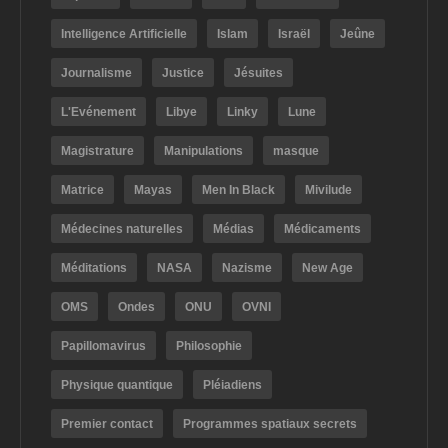
Intelligence Artificielle
Islam
Israël
Jeûne
Journalisme
Justice
Jésuites
L'Evénement
Libye
Linky
Lune
Magistrature
Manipulations
masque
Matrice
Mayas
Men In Black
Mivilude
Médecines naturelles
Médias
Médicaments
Méditations
NASA
Nazisme
New Age
OMS
Ondes
ONU
OVNI
Papillomavirus
Philosophie
Physique quantique
Pléiadiens
Premier contact
Programmes spatiaux secrets