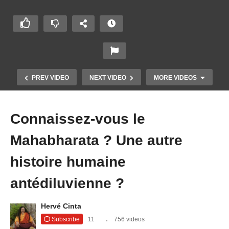
PREV VIDEO
NEXT VIDEO
MORE VIDEOS
Connaissez-vous le
Mahabharata ? Une autre
histoire humaine
antédiluvienne ?
Hervé Cinta
La fausse matrice d’Ascension par Laura Marie
Subscribe
11
756 videos