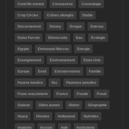
Contrôle mental
Coronavirus
Cosmologie
Crop Circles
Crânes allongés
Diable
Discernement
Disney
Drogue
Dutroux
Dylan Farrow
Démocratie
Eau
Ecologie
Egypte
Emmanuel Macron
Energie
Enseignement
Environnement
Etats-Unis
Europe
Eveil
Extraterrestres
Famille
Fausse lumière
fisc
Flammes jumelles
Franc-maçonnerie
France
Fraude
Freud
Galaxie
Gilets jaunes
Gluten
Géographie
Haarp
Histoire
Hollywood
Hybrides
implants
Inceste
Inde
Institutions