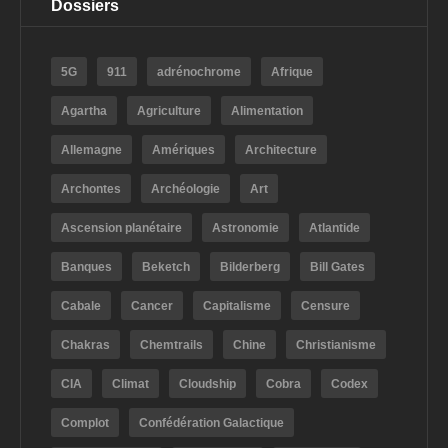
Dossiers
5G
911
adrénochrome
Afrique
Agartha
Agriculture
Alimentation
Allemagne
Amériques
Architecture
Archontes
Archéologie
Art
Ascension planétaire
Astronomie
Atlantide
Banques
Beketch
Bilderberg
Bill Gates
Cabale
Cancer
Capitalisme
Censure
Chakras
Chemtrails
Chine
Christianisme
CIA
Climat
Cloudship
Cobra
Codex
Complot
Confédération Galactique