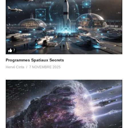
Révolution Vibratoire
https://revolutionvibratoire.fr/
Compte Tipeee
https://fr.tipeee.com/herve-gaia
RESEAUX SOCIAUX
Twitter
https://twitter.com/RevolVibratoire
VK
https://vk.com/hervegaia
Facebook
https://www.facebook.com/herve.gaia.999/
Page Facebook Victoria Luminis
7
https://www.facebook.com/people/Victoria-
Programmes Spatiaux Secrets
Luminis/100063484569378/
Hervé Cinta
7 NOVEMBRE 2025
LinkedIn
https://www.linkedin.com/in/herve-gaia/
TikTok
https://www.tiktok.com/@en.fin.la.lumiere
PLATEFORMES VIDÉO
Youtube Radio Pléiades
https://www.youtube.com/@radiopleiades
Youtube Hervé Gaïa
https://www.youtube.com/@hervegaia
Youtube anglophone
https://www.youtube.com/@victoryofthelight