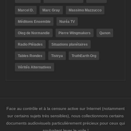
Marcel D.
Marc Gray
Massimo Mazzucco
Méditons Ensemble
Nuréa TV
Oleg de Normandie
Pierre Wingmakers
Qanon
Radio Pléiades
Situations planétaires
Tables Rondes
Tistrya
TruthEarth Org
Vérités Alternatives
Face au contrôle et à la censure active sur Internet (notamment
sur certains sujets très sensibles), nous collectionnons certains
documents audiovisuels particulièrement précieux pour ceux qui
souhaitent lever le voile !