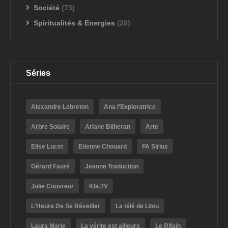
Société
(73)
Spiritualités & Energies
(20)
Séries
Alexandre Lebreton
Ana l'Exploratrice
Arbre Solaire
Ariane Bilheran
Arte
Elise Lucet
Etienne Chouard
FA Sirius
Gérard Fauré
Jeanne Traduction
Julie Couvreur
Kla.TV
L'Heure De Se Réveiller
La télé de Lilou
Laura Marie
La vérite est ailleurs
Le Rifain