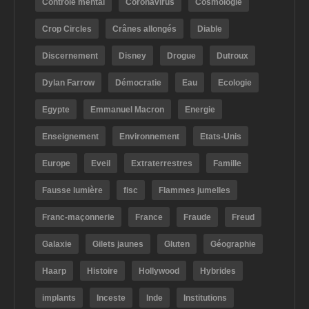
Contrôle mental
Coronavirus
Cosmologie
Crop Circles
Crânes allongés
Diable
Discernement
Disney
Drogue
Dutroux
Dylan Farrow
Démocratie
Eau
Ecologie
Egypte
Emmanuel Macron
Energie
Enseignement
Environnement
Etats-Unis
Europe
Eveil
Extraterrestres
Famille
Fausse lumière
fisc
Flammes jumelles
Franc-maçonnerie
France
Fraude
Freud
Galaxie
Gilets jaunes
Gluten
Géographie
Haarp
Histoire
Hollywood
Hybrides
implants
Inceste
Inde
Institutions