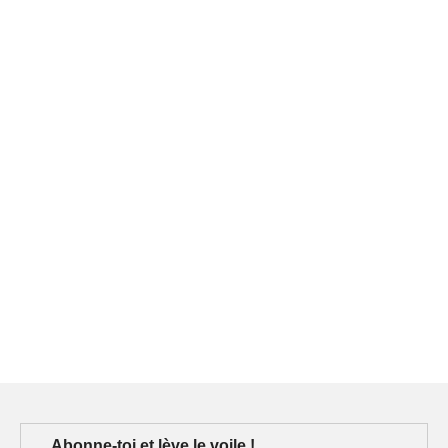
Abonne-toi et lève le voile !