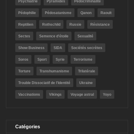
Psychiatrie
Pyramides
Pédocriminalité
Pédophilie
Pédosatanisme
Qanon
Raoult
Reptilien
Rothschild
Russie
Résistance
Sectes
Semence d'étoile
Sexualité
Show Business
SIDA
Sociétés secrètes
Soros
Sport
Syrie
Terrorisme
Torture
Transhumanisme
Trilatérale
Trouble Dissociatif de l'Identité
Ukraine
Vaccinations
Vikings
Voyage astral
Yoyo
Catégories