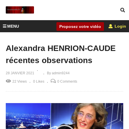
MENU
Login
Proposez votre vidéo
Alexandra HENRION-CAUDE
récentes observations
28 JANVIER 2021
By admin9244
22 Views
0 Likes
0 Comments
Lecteur
vidéo