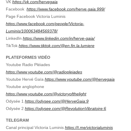
VK
https://vk.com/hervegaia
Facebook
https://www.facebook.com/herve.gaia.999/
Page Facebook Victoria Luminis
https://www.facebook.com/people/Victoria-
Luminis/100063484569378/
LinkedIn
https://www.linkedin.com/in/herve-gaia/
TikTok
https://www.tiktok.com/@en.fin.la.lumiere
PLATEFORMES VIDÉO
Youtube Radio Pléiades
https://www.youtube.com/@radiopleiades
Youtube Hervé Gaïa
https://www.youtube.com/@hervegaia
Youtube anglophone
https://www.youtube.com/@victoryofthelight
Odysée 1
https://odysee.com/@HerveGaia:9
Odysée 2
https://odysee.com/@RevolutionVibratoire:6
TELEGRAM
Canal principal Victoria Luminis
https://t.me/victorialuminis