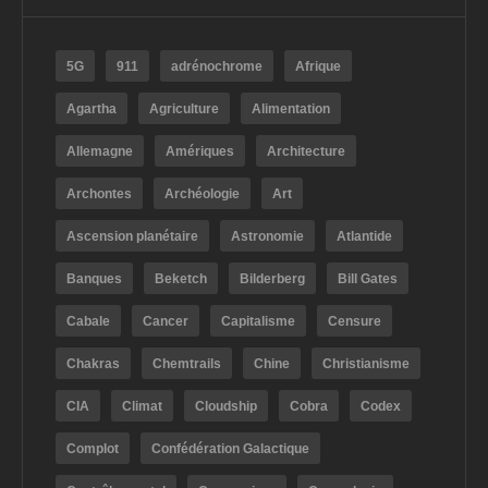
5G
911
adrénochrome
Afrique
Agartha
Agriculture
Alimentation
Allemagne
Amériques
Architecture
Archontes
Archéologie
Art
Ascension planétaire
Astronomie
Atlantide
Banques
Beketch
Bilderberg
Bill Gates
Cabale
Cancer
Capitalisme
Censure
Chakras
Chemtrails
Chine
Christianisme
CIA
Climat
Cloudship
Cobra
Codex
Complot
Confédération Galactique