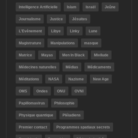
Intelligence Artificielle
Islam
Israël
Jeûne
Journalisme
Justice
Jésuites
L'Evénement
Libye
Linky
Lune
Magistrature
Manipulations
masque
Matrice
Mayas
Men In Black
Mivilude
Médecines naturelles
Médias
Médicaments
Méditations
NASA
Nazisme
New Age
OMS
Ondes
ONU
OVNI
Papillomavirus
Philosophie
Physique quantique
Pléiadiens
Premier contact
Programmes spatiaux secrets