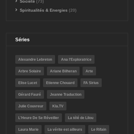
Société
(73)
Spiritualités & Energies
(20)
Séries
Alexandre Lebreton
Ana l'Exploratrice
Arbre Solaire
Ariane Bilheran
Arte
Elise Lucet
Etienne Chouard
FA Sirius
Gérard Fauré
Jeanne Traduction
Julie Couvreur
Kla.TV
L'Heure De Se Réveiller
La télé de Lilou
Laura Marie
La vérite est ailleurs
Le Rifain