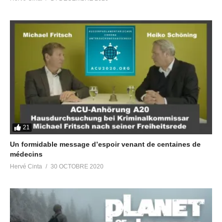
Odysée 2
https://odysee.com/@RevolutionVibratoire:6
TELEGRAM
Canal principal Victoria Luminis
https://t.me/victorialuminis
Groupe de discussion thématique sur les émissions Radio
Pléiades
https://t.me/avisradiopleiades
Canal des replays des émissions Radio Pléiades
https://t.me/radiopleiades
Chat Group anglophone Let’s Meditate for Planetary Liberation
https://t.me/meditationliberation
Canal anglophone Victory Of The Light
21
https://t.me/Victory_Of_The_Light
Un formidable message d’espoir venant de centaines de
médecins
Partager :
Hervé Cinta
30 OCTOBRE 2020
J’aime ça :