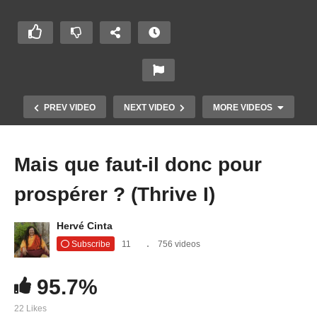
PREV VIDEO
NEXT VIDEO
MORE VIDEOS
Mais que faut-il donc pour
prospérer ? (Thrive I)
Hervé Cinta
Subscribe
11
756 videos
Je viens vous parler de démocratie mais de la
95.7%
vraie, celle qui n’existe pas du tout…
22 Likes