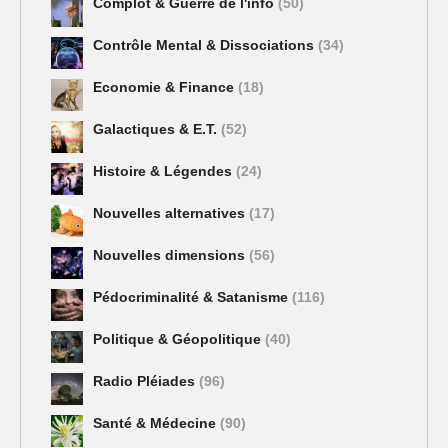
Complot & Guerre de l'info
(50)
Contrôle Mental & Dissociations
(34)
Economie & Finance
(18)
Galactiques & E.T.
(52)
Histoire & Légendes
(24)
Nouvelles alternatives
(17)
Nouvelles dimensions
(56)
Pédocriminalité & Satanisme
(116)
Politique & Géopolitique
(40)
Radio Pléiades
(96)
Santé & Médecine
(90)