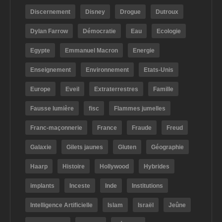
Discernement
Disney
Drogue
Dutroux
Dylan Farrow
Démocratie
Eau
Ecologie
Egypte
Emmanuel Macron
Energie
Enseignement
Environnement
Etats-Unis
Europe
Eveil
Extraterrestres
Famille
Fausse lumière
fisc
Flammes jumelles
Franc-maçonnerie
France
Fraude
Freud
Galaxie
Gilets jaunes
Gluten
Géographie
Haarp
Histoire
Hollywood
Hybrides
implants
Inceste
Inde
Institutions
Intelligence Artificielle
Islam
Israël
Jeûne