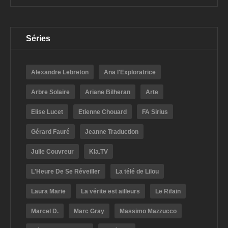
Séries
Alexandre Lebreton
Ana l'Exploratrice
Arbre Solaire
Ariane Bilheran
Arte
Elise Lucet
Etienne Chouard
FA Sirius
Gérard Fauré
Jeanne Traduction
Julie Couvreur
Kla.TV
L'Heure De Se Réveiller
La télé de Lilou
Laura Marie
La vérite est ailleurs
Le Rifain
Marcel D.
Marc Gray
Massimo Mazzucco