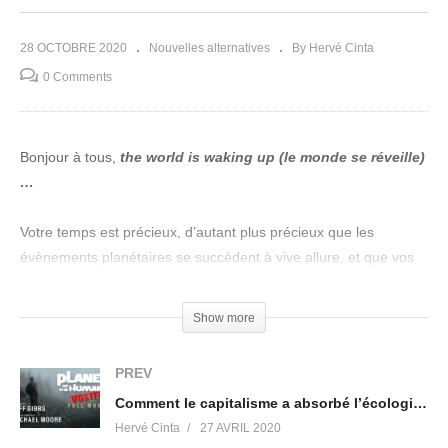
28 OCTOBRE 2020
Nouvelles alternatives
By Hervé Cinta
0 Comments
Bonjour à tous,
the world is waking up (le monde se réveille)
…
Votre temps est précieux, d’autant plus précieux que les
évènements planétaires se succèdent à vive allure, et que vos
exigences d’évolution se font sentir. Inutile donc de perdre trop
de temps à la connaissance et la compréhension détaillée du
Show more
complot contre l’humanité… Pour faire un point rapide sur l’état
des lieux, puis passer à autre chose du plus prioritaire (votre
PREV
évolution et celle de la terre), je vous propose de visionner ce
Comment le capitalisme a absorbé l’écologie (Jeff Gibbs, Michael Moore)
film assez étonnant, mais surtout extrêmement complet sur la
Hervé Cinta
27 AVRIL 2020
compréhension de la cabale planétaire et LES SOLUTIONS