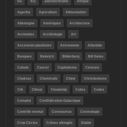
5G
911
adrénochrome
Afrique
Agartha
Agriculture
Alimentation
Allemagne
Amériques
Architecture
Archontes
Archéologie
Art
Ascension planétaire
Astronomie
Atlantide
Banques
Beketch
Bilderberg
Bill Gates
Cabale
Cancer
Capitalisme
Censure
Chakras
Chemtrails
Chine
Christianisme
CIA
Climat
Cloudship
Cobra
Codex
Complot
Confédération Galactique
Contrôle mental
Coronavirus
Cosmologie
Crop Circles
Crânes allongés
Diable