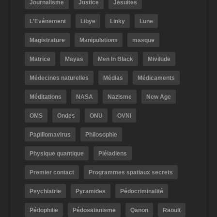
Journalisme
Justice
Jésuites
L'Evénement
Libye
Linky
Lune
Magistrature
Manipulations
masque
Matrice
Mayas
Men In Black
Mivilude
Médecines naturelles
Médias
Médicaments
Méditations
NASA
Nazisme
New Age
OMS
Ondes
ONU
OVNI
Papillomavirus
Philosophie
Physique quantique
Pléiadiens
Premier contact
Programmes spatiaux secrets
Psychiatrie
Pyramides
Pédocriminalité
Pédophilie
Pédosatanisme
Qanon
Raoult