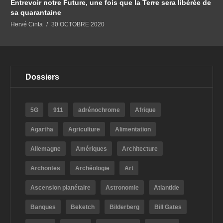
Entrevoir notre Future, une fois que la Terre sera libérée de
sa quarantaine
Hervé Cinta
30 OCTOBRE 2020
Dossiers
5G
911
adrénochrome
Afrique
Agartha
Agriculture
Alimentation
Allemagne
Amériques
Architecture
Archontes
Archéologie
Art
Ascension planétaire
Astronomie
Atlantide
Banques
Beketch
Bilderberg
Bill Gates