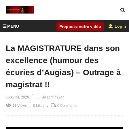
MENU
Login
Proposez votre vidéo
La MAGISTRATURE dans son
excellence (humour des
écuries d’Augias) – Outrage à
magistrat !!
16 AVRIL 2020
By admin9244
11 Views
0 Likes
0 Comments