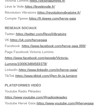
Victoria Luminis
https://victorialuminis.fr/
Lève le Voile
https://levelevoile.fr/
Révolution Vibratoire
https://revolutionvibratoire.fr/
Compte Tipeee
https://fr.tipeee.com/herve-gaia
RESEAUX SOCIAUX
Twitter
https://twitter.com/RevolVibratoire
VK
https://vk.com/hervegaia
Facebook
https://www.facebook.com/herve.gaia.999/
Page Facebook Victoria Luminis
https://www.facebook.com/people/Victoria-
Luminis/100063484569378/
LinkedIn
https://www.linkedin.com/in/herve-gaia/
TikTok
https://www.tiktok.com/@en.fin.la.lumiere
PLATEFORMES VIDÉO
Youtube Radio Pléiades
https://www.youtube.com/@radiopleiades
Youtube Hervé Gaïa
https://www.youtube.com/@hervegaia