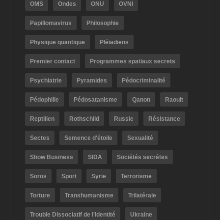
OMS
Ondes
ONU
OVNI
Papillomavirus
Philosophie
Physique quantique
Pléiadiens
Premier contact
Programmes spatiaux secrets
Psychiatrie
Pyramides
Pédocriminalité
Pédophilie
Pédosatanisme
Qanon
Raoult
Reptilien
Rothschild
Russie
Résistance
Sectes
Semence d'étoile
Sexualité
Show Business
SIDA
Sociétés secrètes
Soros
Sport
Syrie
Terrorisme
Torture
Transhumanisme
Trilatérale
Trouble Dissociatif de l'Identité
Ukraine