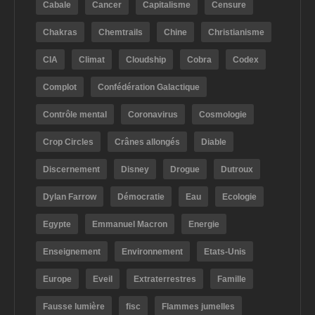
Cabale
Cancer
Capitalisme
Censure
Chakras
Chemtrails
Chine
Christianisme
CIA
Climat
Cloudship
Cobra
Codex
Complot
Confédération Galactique
Contrôle mental
Coronavirus
Cosmologie
Crop Circles
Crânes allongés
Diable
Discernement
Disney
Drogue
Dutroux
Dylan Farrow
Démocratie
Eau
Ecologie
Egypte
Emmanuel Macron
Energie
Enseignement
Environnement
Etats-Unis
Europe
Eveil
Extraterrestres
Famille
Fausse lumière
fisc
Flammes jumelles