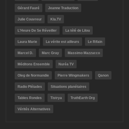
Gérard Fauré
Jeanne Traduction
Julie Couvreur
Kla.TV
L'Heure De Se Réveiller
La télé de Lilou
Laura Marie
La vérite est ailleurs
Le Rifain
Marcel D.
Marc Gray
Massimo Mazzucco
Méditons Ensemble
Nuréa TV
Oleg de Normandie
Pierre Wingmakers
Qanon
Radio Pléiades
Situations planétaires
Tables Rondes
Tistrya
TruthEarth Org
Vérités Alternatives