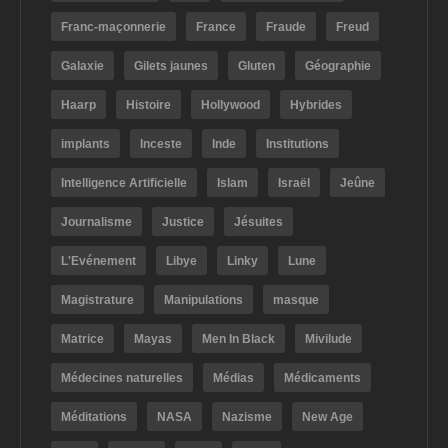
Franc-maçonnerie
France
Fraude
Freud
Galaxie
Gilets jaunes
Gluten
Géographie
Haarp
Histoire
Hollywood
Hybrides
implants
Inceste
Inde
Institutions
Intelligence Artificielle
Islam
Israël
Jeûne
Journalisme
Justice
Jésuites
L'Evénement
Libye
Linky
Lune
Magistrature
Manipulations
masque
Matrice
Mayas
Men In Black
Mivilude
Médecines naturelles
Médias
Médicaments
Méditations
NASA
Nazisme
New Age