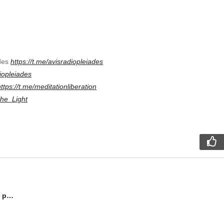
ades
https://t.me/avisradiopleiades
diopleiades
https://t.me/meditationliberation
The_Light
La star US Clay Clark déclare en direct que Bill Gates est un pédophile lié à Jeffrey Epstein