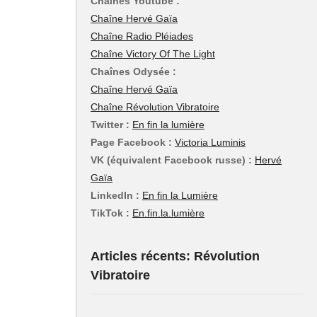
Chaînes Youtube :
Chaîne Hervé Gaïa
Chaîne Radio Pléiades
Chaîne Victory Of The Light
Chaînes Odysée :
Chaîne Hervé Gaïa
Chaîne Révolution Vibratoire
Twitter :
En fin la lumière
Page Facebook :
Victoria Luminis
VK (équivalent Facebook russe) :
Hervé
Gaïa
LinkedIn :
En fin la Lumière
TikTok :
En.fin.la.lumière
Articles récents: Révolution
Vibratoire