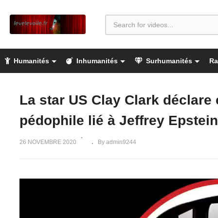
Humanités
Inhumanités
Surhumanités
Ra
La star US Clay Clark déclare 
pédophile lié à Jeffrey Epstein
26 NOVEMBRE 2020
By admin9244
Lecteur
vidéo