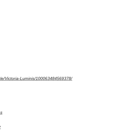
le/Victoria-Luminis/100063484569378/
es
t