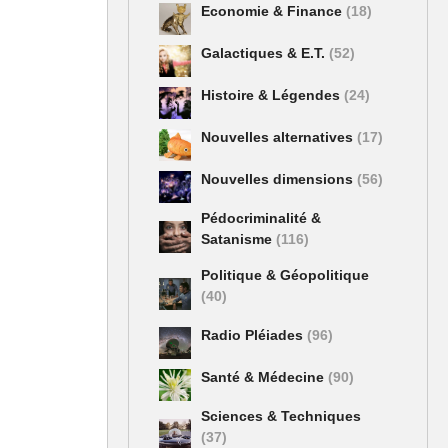
Economie & Finance
(18)
Galactiques & E.T.
(52)
Histoire & Légendes
(24)
Nouvelles alternatives
(17)
Nouvelles dimensions
(56)
Pédocriminalité &
Satanisme
(116)
Politique & Géopolitique
(40)
Radio Pléiades
(96)
Santé & Médecine
(90)
Sciences & Techniques
(37)