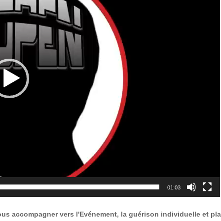
01:03
us accompagner vers l'Evénement, la guérison individuelle et pla