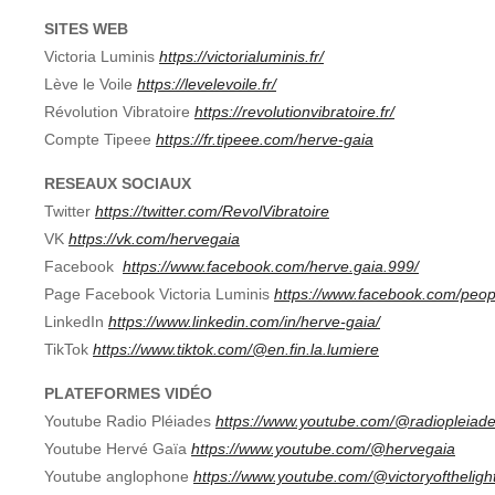
SITES WEB
Victoria Luminis
https://victorialuminis.fr/
Lève le Voile
https://levelevoile.fr/
Révolution Vibratoire
https://revolutionvibratoire.fr/
Compte Tipeee
https://fr.tipeee.com/herve-gaia
RESEAUX SOCIAUX
Twitter
https://twitter.com/RevolVibratoire
VK
https://vk.com/hervegaia
Facebook
https://www.facebook.com/herve.gaia.999/
Page Facebook Victoria Luminis
https://www.facebook.com/peop
LinkedIn
https://www.linkedin.com/in/herve-gaia/
TikTok
https://www.tiktok.com/@en.fin.la.lumiere
PLATEFORMES VIDÉO
Youtube Radio Pléiades
https://www.youtube.com/@radiopleiad
Youtube Hervé Gaïa
https://www.youtube.com/@hervegaia
Youtube anglophone
https://www.youtube.com/@victoryoftheligh