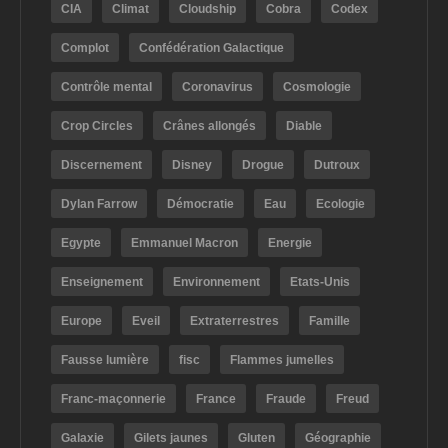
CIA
Climat
Cloudship
Cobra
Codex
Complot
Confédération Galactique
Contrôle mental
Coronavirus
Cosmologie
Crop Circles
Crânes allongés
Diable
Discernement
Disney
Drogue
Dutroux
Dylan Farrow
Démocratie
Eau
Ecologie
Egypte
Emmanuel Macron
Energie
Enseignement
Environnement
Etats-Unis
Europe
Eveil
Extraterrestres
Famille
Fausse lumière
fisc
Flammes jumelles
Franc-maçonnerie
France
Fraude
Freud
Galaxie
Gilets jaunes
Gluten
Géographie