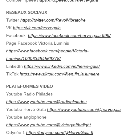
Compte Tipeee
https://fr.tipeee.com/herve-gaia
RESEAUX SOCIAUX
Twitter
https://twitter.com/RevolVibratoire
VK
https://vk.com/hervegaia
Facebook
https://www.facebook.com/herve.gaia.999/
Page Facebook Victoria Luminis
https://www.facebook.com/people/Victoria-
Luminis/100063484569378/
LinkedIn
https://www.linkedin.com/in/herve-gaia/
TikTok
https://www.tiktok.com/@en.fin.la.lumiere
PLATEFORMES VIDÉO
Youtube Radio Pléiades
https://www.youtube.com/@radiopleiades
Youtube Hervé Gaïa
https://www.youtube.com/@hervegaia
Youtube anglophone
https://www.youtube.com/@victoryofthelight
Odysée 1
https://odysee.com/@HerveGaia:9