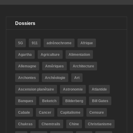
Dossiers
5G
911
adrénochrome
Afrique
Agartha
Agriculture
Alimentation
Allemagne
Amériques
Architecture
Archontes
Archéologie
Art
Ascension planétaire
Astronomie
Atlantide
Banques
Beketch
Bilderberg
Bill Gates
Cabale
Cancer
Capitalisme
Censure
Chakras
Chemtrails
Chine
Christianisme