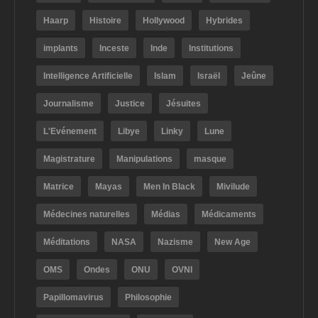
Haarp
Histoire
Hollywood
Hybrides
implants
Inceste
Inde
Institutions
Intelligence Artificielle
Islam
Israël
Jeûne
Journalisme
Justice
Jésuites
L'Evénement
Libye
Linky
Lune
Magistrature
Manipulations
masque
Matrice
Mayas
Men In Black
Mivilude
Médecines naturelles
Médias
Médicaments
Méditations
NASA
Nazisme
New Age
OMS
Ondes
ONU
OVNI
Papillomavirus
Philosophie