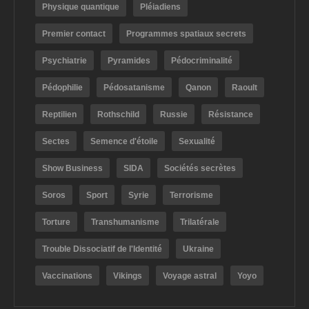
Physique quantique
Pléiadiens
Premier contact
Programmes spatiaux secrets
Psychiatrie
Pyramides
Pédocriminalité
Pédophilie
Pédosatanisme
Qanon
Raoult
Reptilien
Rothschild
Russie
Résistance
Sectes
Semence d'étoile
Sexualité
Show Business
SIDA
Sociétés secrètes
Soros
Sport
Syrie
Terrorisme
Torture
Transhumanisme
Trilatérale
Trouble Dissociatif de l'Identité
Ukraine
Vaccinations
Vikings
Voyage astral
Yoyo