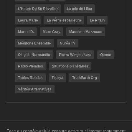
L'Heure De Se Réveiller
La télé de Lilou
Laura Marie
La vérite est ailleurs
Le Rifain
Marcel D.
Marc Gray
Massimo Mazzucco
Méditons Ensemble
Nuréa TV
Oleg de Normandie
Pierre Wingmakers
Qanon
Radio Pléiades
Situations planétaires
Tables Rondes
Tistrya
TruthEarth Org
Vérités Alternatives
Face au contrôle et à la censure active sur Internet (notamment