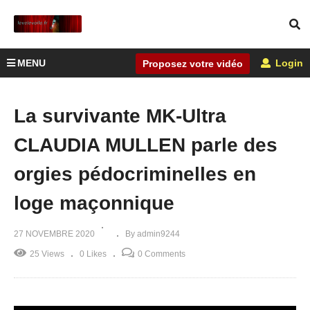
MENU
Login
Proposez votre vidéo
La survivante MK-Ultra
CLAUDIA MULLEN parle des
orgies pédocriminelles en
loge maçonnique
27 NOVEMBRE 2020
By admin9244
25 Views
0 Likes
0 Comments