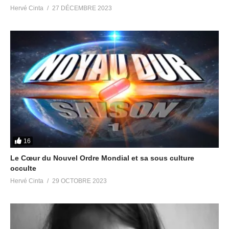
Hervé Cinta
27 DÉCEMBRE 2023
Dévoilement du pédo-
satanisme : bon courage à
tous les précurseurs pour
2019, nous faisons évoluer
la conscience collective !
2 janvier 2019
Dans "Pédocriminalité &
Satanisme"
16
Le Cœur du Nouvel Ordre Mondial et sa sous culture
occulte
Hervé Cinta
29 OCTOBRE 2023