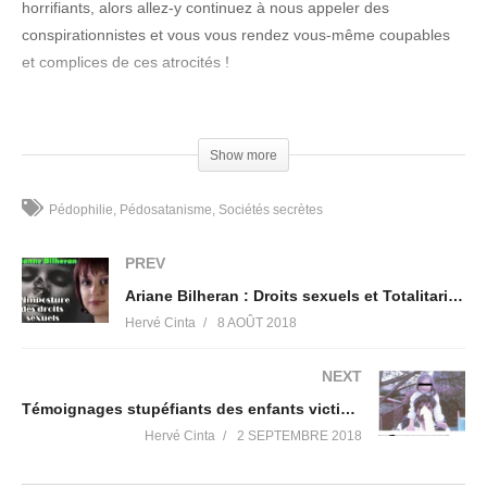
horrifiants, alors allez-y continuez à nous appeler des
conspirationnistes et vous vous rendez vous-même coupables
et complices de ces atrocités !
Cette vidéo existe grâce au commentaire stérile et dangereux
du collectif Mr Mondialisation concernant la série APPRENEZ À
Show more
VOIR de l’excellente
chaîne youtube « l’heure de se réveiller »
(LHDSR)
!
Pédophilie
Pédosatanisme
Sociétés secrètes
Si vous avez le cœur bien accroché et la volonté de savoir, vous
PREV
pouvez retrouver en détails l’intégralité des témoignages
Ariane Bilheran : Droits sexuels et Totalitarisme mondial pédophile !
présentés dans cette vidéo dans notre rubrique
Hervé Cinta
8 AOÛT 2018
« Pédocriminalité & Satanisme » !
NEXT
https://levelevoile.fr/category/pedocriminalite/
Témoignages stupéfiants des enfants victimes de pédocriminalité dans l’affaire Amidlisa (affaire étouffée)
Hervé Cinta
2 SEPTEMBRE 2018
Liens pour nous suivre (pensez à vous abonner), et pour
vous accompagner vers l'Evénement, la guérison