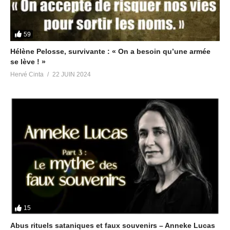
Partager :
59
Hélène Pelosse, survivante : « On a besoin qu’une armée
se lève ! »
J’aime ça :
Hervé Cinta
22 JUIN 2024
Articles similaires
Témoignages stupéfiants
Est-ce que les Clinton sont
des enfants victimes de
impliqués dans le trafic
pédocriminalité dans l’affaire
d’enfants ? A vous de juger !
Amidlisa (affaire étouffée)
1 juin 2019
2 septembre 2018
Dans "Pédocriminalité &
15
Dans "Pédocriminalité &
Satanisme"
Abus rituels sataniques et faux souvenirs – Anneke Lucas
Satanisme"