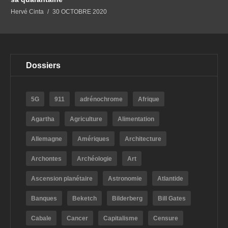
Hervé Cinta
30 OCTOBRE 2020
Dossiers
5G
911
adrénochrome
Afrique
Agartha
Agriculture
Alimentation
Allemagne
Amériques
Architecture
Archontes
Archéologie
Art
Ascension planétaire
Astronomie
Atlantide
Banques
Beketch
Bilderberg
Bill Gates
Cabale
Cancer
Capitalisme
Censure