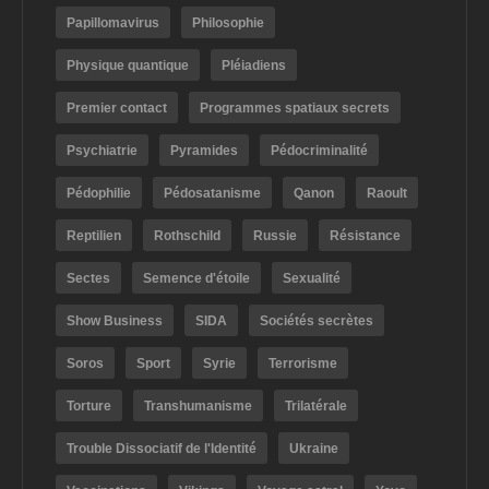
Papillomavirus
Philosophie
Physique quantique
Pléiadiens
Premier contact
Programmes spatiaux secrets
Psychiatrie
Pyramides
Pédocriminalité
Pédophilie
Pédosatanisme
Qanon
Raoult
Reptilien
Rothschild
Russie
Résistance
Sectes
Semence d'étoile
Sexualité
Show Business
SIDA
Sociétés secrètes
Soros
Sport
Syrie
Terrorisme
Torture
Transhumanisme
Trilatérale
Trouble Dissociatif de l'Identité
Ukraine