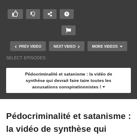
PREV VIDEO
NEXT VIDEO
MORE VIDEOS
SELECT EPISODES:
Pédocriminalité et satanisme : la vidéo de
synthèse qui devrait faire taire toutes les
accusations conspirationnistes !
Pédocriminalité et satanisme :
Snuff-films et messes noires en France
la vidéo de synthèse qui