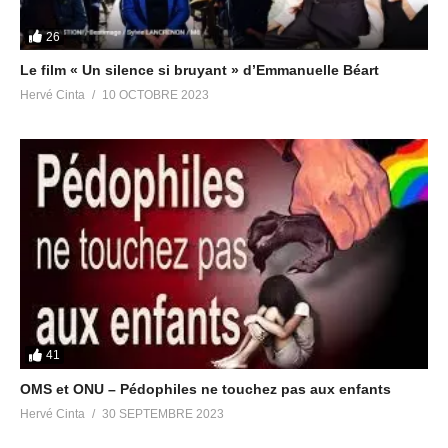
26
Le film « Un silence si bruyant » d’Emmanuelle Béart
Hervé Cinta
10 OCTOBRE 2023
41
OMS et ONU – Pédophiles ne touchez pas aux enfants
Hervé Cinta
30 SEPTEMBRE 2023