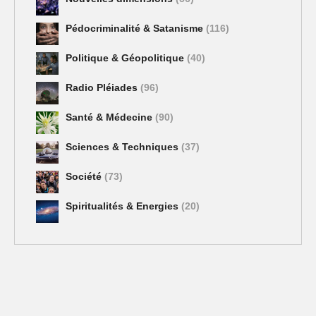
Pédocriminalité & Satanisme
(116)
Politique & Géopolitique
(40)
Radio Pléiades
(96)
Santé & Médecine
(90)
Sciences & Techniques
(37)
Société
(73)
Spiritualités & Energies
(20)