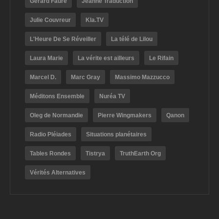
Gérard Fauré
Jeanne Traduction
Julie Couvreur
Kla.TV
L'Heure De Se Réveiller
La télé de Lilou
Laura Marie
La vérite est ailleurs
Le Rifain
Marcel D.
Marc Gray
Massimo Mazzucco
Méditons Ensemble
Nuréa TV
Oleg de Normandie
Pierre Wingmakers
Qanon
Radio Pléiades
Situations planétaires
Tables Rondes
Tistrya
TruthEarth Org
Vérités Alternatives