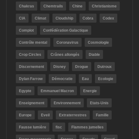
Chakras
Chemtrails
Chine
Christianisme
CIA
Climat
Cloudship
Cobra
Codex
Complot
Confédération Galactique
Contrôle mental
Coronavirus
Cosmologie
Crop Circles
Crânes allongés
Diable
Discernement
Disney
Drogue
Dutroux
Dylan Farrow
Démocratie
Eau
Ecologie
Egypte
Emmanuel Macron
Energie
Enseignement
Environnement
Etats-Unis
Europe
Eveil
Extraterrestres
Famille
Fausse lumière
fisc
Flammes jumelles