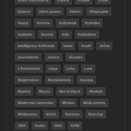
Franc-maçonnerie
France
Fraude
Freud
Galaxie
Gilets jaunes
Gluten
Géographie
Haarp
Histoire
Hollywood
Hybrides
implants
Inceste
Inde
Institutions
Intelligence Artificielle
Islam
Israël
Jeûne
Journalisme
Justice
Jésuites
L'Evénement
Libye
Linky
Lune
Magistrature
Manipulations
masque
Matrice
Mayas
Men In Black
Mivilude
Médecines naturelles
Médias
Médicaments
Méditations
NASA
Nazisme
New Age
OMS
Ondes
ONU
OVNI