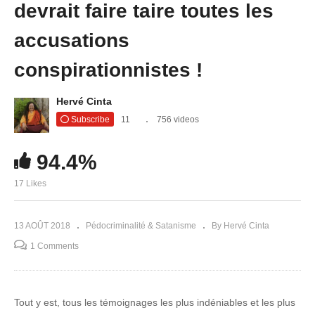
devrait faire taire toutes les
accusations
conspirationnistes !
Hervé Cinta
Subscribe
11
756 videos
94.4%
17 Likes
13 AOÛT 2018
Pédocriminalité & Satanisme
By Hervé Cinta
1 Comments
Tout y est, tous les témoignages les plus indéniables et les plus