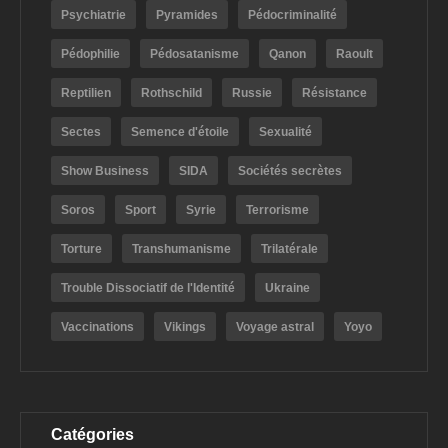
Psychiatrie
Pyramides
Pédocriminalité
Pédophilie
Pédosatanisme
Qanon
Raoult
Reptilien
Rothschild
Russie
Résistance
Sectes
Semence d'étoile
Sexualité
Show Business
SIDA
Sociétés secrètes
Soros
Sport
Syrie
Terrorisme
Torture
Transhumanisme
Trilatérale
Trouble Dissociatif de l'Identité
Ukraine
Vaccinations
Vikings
Voyage astral
Yoyo
Catégories