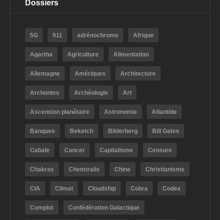
Dossiers
5G
911
adrénochrome
Afrique
Agartha
Agriculture
Alimentation
Allemagne
Amériques
Architecture
Archontes
Archéologie
Art
Ascension planétaire
Astronomie
Atlantide
Banques
Beketch
Bilderberg
Bill Gates
Cabale
Cancer
Capitalisme
Censure
Chakras
Chemtrails
Chine
Christianisme
CIA
Climat
Cloudship
Cobra
Codex
Complot
Confédération Galactique