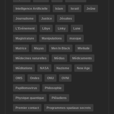
Intelligence Artificielle
Islam
Israël
Jeûne
Journalisme
Justice
Jésuites
L'Evénement
Libye
Linky
Lune
Magistrature
Manipulations
masque
Matrice
Mayas
Men In Black
Mivilude
Médecines naturelles
Médias
Médicaments
Méditations
NASA
Nazisme
New Age
OMS
Ondes
ONU
OVNI
Papillomavirus
Philosophie
Physique quantique
Pléiadiens
Premier contact
Programmes spatiaux secrets