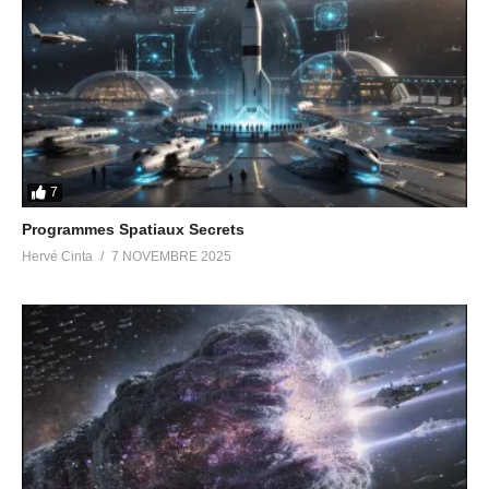
Radio Pléiades #38 –
Divulgation et Spiritualité
dans la Bande Dessinée
18 mai 2022
Dans "Radio Pléiades"
7
Programmes Spatiaux Secrets
Hervé Cinta
7 NOVEMBRE 2025