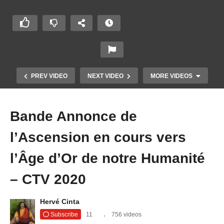
PREV VIDEO
NEXT VIDEO
MORE VIDEOS
Bande Annonce de
l’Ascension en cours vers
l’Âge d’Or de notre Humanité
– CTV 2020
Hervé Cinta
La fausse matrice d’Ascension par Laura Marie
Subscribe
11
756 videos