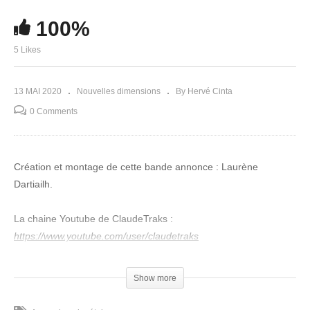
100%
5 Likes
13 MAI 2020
Nouvelles dimensions
By Hervé Cinta
0 Comments
Création et montage de cette bande annonce : Laurène
Dartiailh.
La chaine Youtube de ClaudeTraks :
https://www.youtube.com/user/claudetraks
Liens pour nous suivre (pensez à vous abonner), et pour
Show more
vous accompagner vers l'Evénement, la guérison
individuelle et planétaire !