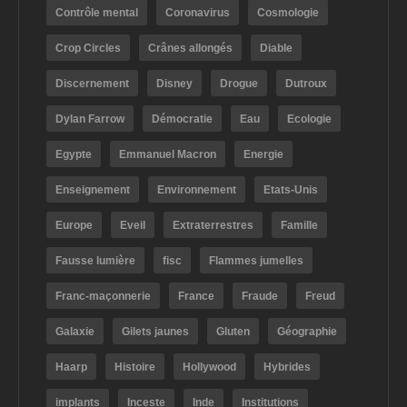
Contrôle mental
Coronavirus
Cosmologie
Crop Circles
Crânes allongés
Diable
Discernement
Disney
Drogue
Dutroux
Dylan Farrow
Démocratie
Eau
Ecologie
Egypte
Emmanuel Macron
Energie
Enseignement
Environnement
Etats-Unis
Europe
Eveil
Extraterrestres
Famille
Fausse lumière
fisc
Flammes jumelles
Franc-maçonnerie
France
Fraude
Freud
Galaxie
Gilets jaunes
Gluten
Géographie
Haarp
Histoire
Hollywood
Hybrides
implants
Inceste
Inde
Institutions