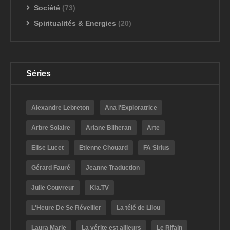
Société
(73)
Spiritualités & Energies
(20)
Séries
Alexandre Lebreton
Ana l'Exploratrice
Arbre Solaire
Ariane Bilheran
Arte
Elise Lucet
Etienne Chouard
FA Sirius
Gérard Fauré
Jeanne Traduction
Julie Couvreur
Kla.TV
L'Heure De Se Réveiller
La télé de Lilou
Laura Marie
La vérite est ailleurs
Le Rifain