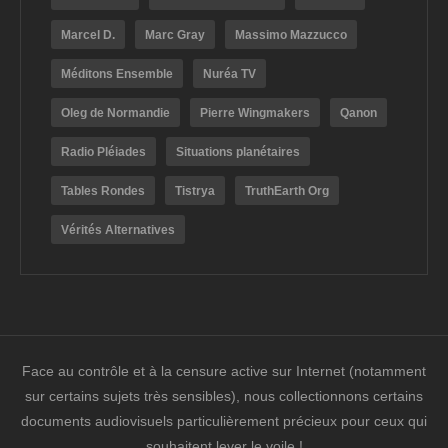
Marcel D.
Marc Gray
Massimo Mazzucco
Méditons Ensemble
Nuréa TV
Oleg de Normandie
Pierre Wingmakers
Qanon
Radio Pléiades
Situations planétaires
Tables Rondes
Tistrya
TruthEarth Org
Vérités Alternatives
Face au contrôle et à la censure active sur Internet (notamment
sur certains sujets très sensibles), nous collectionnons certains
documents audiovisuels particulièrement précieux pour ceux qui
souhaitent lever le voile !