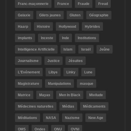
Franc-maçonnerie
France
Fraude
Freud
Galaxie
Gilets jaunes
Gluten
Géographie
Haarp
Histoire
Hollywood
Hybrides
implants
Inceste
Inde
Institutions
Intelligence Artificielle
Islam
Israël
Jeûne
Journalisme
Justice
Jésuites
L'Evénement
Libye
Linky
Lune
Magistrature
Manipulations
masque
Matrice
Mayas
Men In Black
Mivilude
Médecines naturelles
Médias
Médicaments
Méditations
NASA
Nazisme
New Age
OMS
Ondes
ONU
OVNI