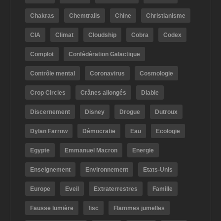
Chakras
Chemtrails
Chine
Christianisme
CIA
Climat
Cloudship
Cobra
Codex
Complot
Confédération Galactique
Contrôle mental
Coronavirus
Cosmologie
Crop Circles
Crânes allongés
Diable
Discernement
Disney
Drogue
Dutroux
Dylan Farrow
Démocratie
Eau
Ecologie
Egypte
Emmanuel Macron
Energie
Enseignement
Environnement
Etats-Unis
Europe
Eveil
Extraterrestres
Famille
Fausse lumière
fisc
Flammes jumelles