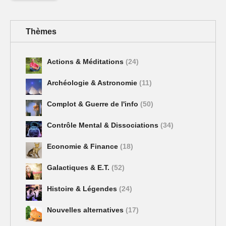
Thèmes
Actions & Méditations
(24)
Archéologie & Astronomie
(11)
Complot & Guerre de l'info
(50)
Contrôle Mental & Dissociations
(34)
Economie & Finance
(18)
Galactiques & E.T.
(52)
Histoire & Légendes
(24)
Nouvelles alternatives
(17)