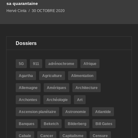
sa quarantaine
Hervé Cinta
30 OCTOBRE 2020
Dossiers
5G
911
adrénochrome
Afrique
Agartha
Agriculture
Alimentation
Allemagne
Amériques
Architecture
Archontes
Archéologie
Art
Ascension planétaire
Astronomie
Atlantide
Banques
Beketch
Bilderberg
Bill Gates
Cabale
Cancer
Capitalisme
Censure