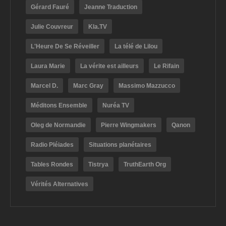
Gérard Fauré
Jeanne Traduction
Julie Couvreur
Kla.TV
L'Heure De Se Réveiller
La télé de Lilou
Laura Marie
La vérite est ailleurs
Le Rifain
Marcel D.
Marc Gray
Massimo Mazzucco
Méditons Ensemble
Nuréa TV
Oleg de Normandie
Pierre Wingmakers
Qanon
Radio Pléiades
Situations planétaires
Tables Rondes
Tistrya
TruthEarth Org
Vérités Alternatives