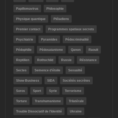
Papillomavirus
Philosophie
Physique quantique
Pléiadiens
Premier contact
Programmes spatiaux secrets
Psychiatrie
Pyramides
Pédocriminalité
Pédophilie
Pédosatanisme
Qanon
Raoult
Reptilien
Rothschild
Russie
Résistance
Sectes
Semence d'étoile
Sexualité
Show Business
SIDA
Sociétés secrètes
Soros
Sport
Syrie
Terrorisme
Torture
Transhumanisme
Trilatérale
Trouble Dissociatif de l'Identité
Ukraine