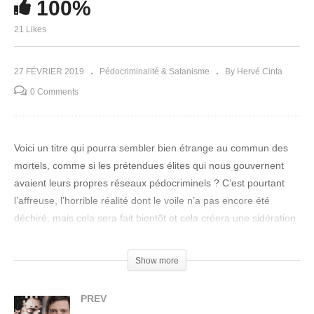
100%
21 Likes
27 FÉVRIER 2019
Pédocriminalité & Satanisme
By Hervé Cinta
0 Comments
Voici un titre qui pourra sembler bien étrange au commun des
mortels, comme si les prétendues élites qui nous gouvernent
avaient leurs propres réseaux pédocriminels ? C’est pourtant
l’affreuse, l’horrible réalité dont le voile n’a pas encore été
déchiré, mais cela sera fait bientôt et cela créera une sidération
planétaire…
Show more
Liens pour nous suivre (pensez à vous abonner), et pour
vous accompagner vers l'Evénement, la guérison
PREV
individuelle et planétaire !