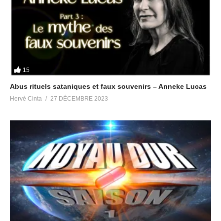
Lorsque la question des
réseaux pédocriminels était
abordée chez Frédéric
Taddeï
6 février 2019
Dans "Pédocriminalité &
Satanisme"
15
Abus rituels sataniques et faux souvenirs – Anneke Lucas
Hervé Cinta
27 DÉCEMBRE 2023