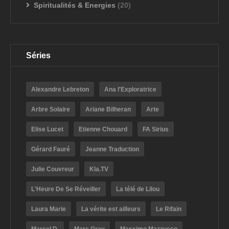
Spiritualités & Energies
(20)
Séries
Alexandre Lebreton
Ana l'Exploratrice
Arbre Solaire
Ariane Bilheran
Arte
Elise Lucet
Etienne Chouard
FA Sirius
Gérard Fauré
Jeanne Traduction
Julie Couvreur
Kla.TV
L'Heure De Se Réveiller
La télé de Lilou
Laura Marie
La vérite est ailleurs
Le Rifain