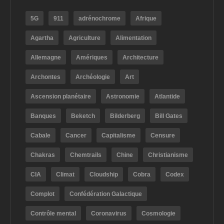
5G
911
adrénochrome
Afrique
Agartha
Agriculture
Alimentation
Allemagne
Amériques
Architecture
Archontes
Archéologie
Art
Ascension planétaire
Astronomie
Atlantide
Banques
Beketch
Bilderberg
Bill Gates
Cabale
Cancer
Capitalisme
Censure
Chakras
Chemtrails
Chine
Christianisme
CIA
Climat
Cloudship
Cobra
Codex
Complot
Confédération Galactique
Contrôle mental
Coronavirus
Cosmologie