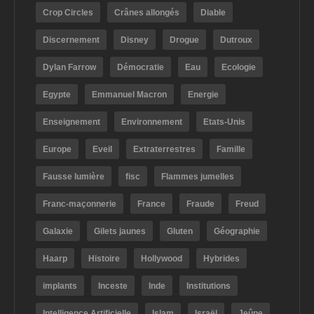
Crop Circles
Crânes allongés
Diable
Discernement
Disney
Drogue
Dutroux
Dylan Farrow
Démocratie
Eau
Ecologie
Egypte
Emmanuel Macron
Energie
Enseignement
Environnement
Etats-Unis
Europe
Eveil
Extraterrestres
Famille
Fausse lumière
fisc
Flammes jumelles
Franc-maçonnerie
France
Fraude
Freud
Galaxie
Gilets jaunes
Gluten
Géographie
Haarp
Histoire
Hollywood
Hybrides
implants
Inceste
Inde
Institutions
Intelligence Artificielle
Islam
Israël
Jeûne