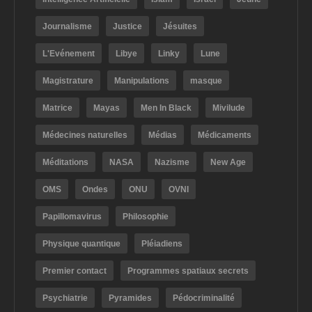
Journalisme
Justice
Jésuites
L'Evénement
Libye
Linky
Lune
Magistrature
Manipulations
masque
Matrice
Mayas
Men In Black
Mivilude
Médecines naturelles
Médias
Médicaments
Méditations
NASA
Nazisme
New Age
OMS
Ondes
ONU
OVNI
Papillomavirus
Philosophie
Physique quantique
Pléiadiens
Premier contact
Programmes spatiaux secrets
Psychiatrie
Pyramides
Pédocriminalité