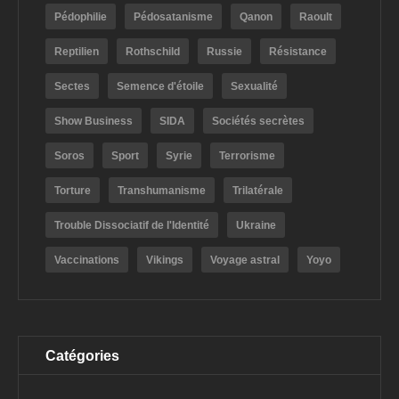
Pédophilie
Pédosatanisme
Qanon
Raoult
Reptilien
Rothschild
Russie
Résistance
Sectes
Semence d'étoile
Sexualité
Show Business
SIDA
Sociétés secrètes
Soros
Sport
Syrie
Terrorisme
Torture
Transhumanisme
Trilatérale
Trouble Dissociatif de l'Identité
Ukraine
Vaccinations
Vikings
Voyage astral
Yoyo
Catégories