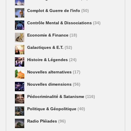
Complot & Guerre de l'info
(50)
Contrôle Mental & Dissociations
(34)
Economie & Finance
(18)
Galactiques & E.T.
(52)
Histoire & Légendes
(24)
Nouvelles alternatives
(17)
Nouvelles dimensions
(56)
Pédocriminalité & Satanisme
(116)
Politique & Géopolitique
(40)
Radio Pléiades
(96)