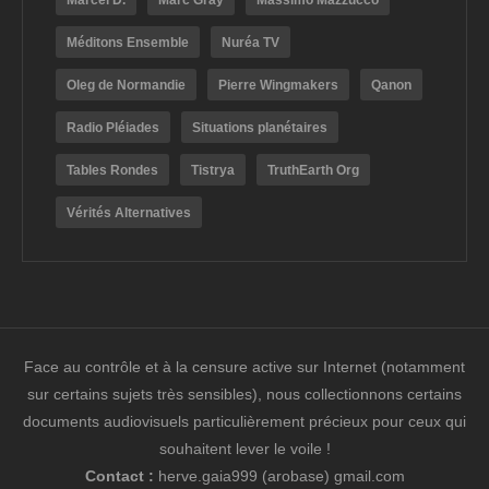
Marcel D.
Marc Gray
Massimo Mazzucco
Méditons Ensemble
Nuréa TV
Oleg de Normandie
Pierre Wingmakers
Qanon
Radio Pléiades
Situations planétaires
Tables Rondes
Tistrya
TruthEarth Org
Vérités Alternatives
Face au contrôle et à la censure active sur Internet (notamment
sur certains sujets très sensibles), nous collectionnons certains
documents audiovisuels particulièrement précieux pour ceux qui
souhaitent lever le voile !
Contact :
herve.gaia999 (arobase) gmail.com