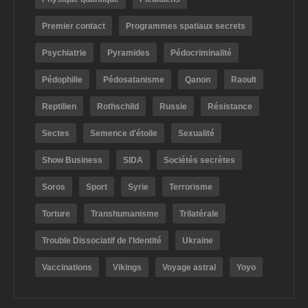
Premier contact
Programmes spatiaux secrets
Psychiatrie
Pyramides
Pédocriminalité
Pédophilie
Pédosatanisme
Qanon
Raoult
Reptilien
Rothschild
Russie
Résistance
Sectes
Semence d'étoile
Sexualité
Show Business
SIDA
Sociétés secrètes
Soros
Sport
Syrie
Terrorisme
Torture
Transhumanisme
Trilatérale
Trouble Dissociatif de l'Identité
Ukraine
Vaccinations
Vikings
Voyage astral
Yoyo