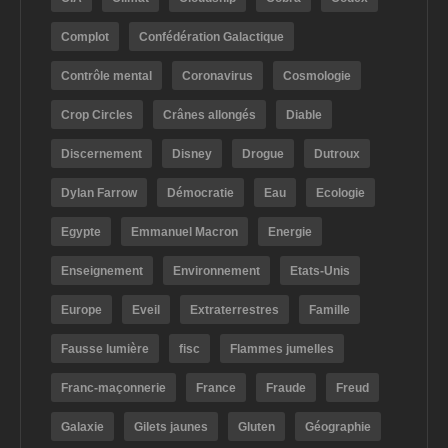
Complot
Confédération Galactique
Contrôle mental
Coronavirus
Cosmologie
Crop Circles
Crânes allongés
Diable
Discernement
Disney
Drogue
Dutroux
Dylan Farrow
Démocratie
Eau
Ecologie
Egypte
Emmanuel Macron
Energie
Enseignement
Environnement
Etats-Unis
Europe
Eveil
Extraterrestres
Famille
Fausse lumière
fisc
Flammes jumelles
Franc-maçonnerie
France
Fraude
Freud
Galaxie
Gilets jaunes
Gluten
Géographie