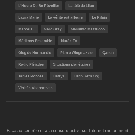
L'Heure De Se Réveiller
La télé de Lilou
Laura Marie
La vérite est ailleurs
Le Rifain
Marcel D.
Marc Gray
Massimo Mazzucco
Méditons Ensemble
Nuréa TV
Oleg de Normandie
Pierre Wingmakers
Qanon
Radio Pléiades
Situations planétaires
Tables Rondes
Tistrya
TruthEarth Org
Vérités Alternatives
Face au contrôle et à la censure active sur Internet (notamment