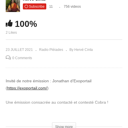
Subscribe
11
756 videos
100%
2 Likes
23 JUILLET 2021
Radio Pléiades
By Hervé Cinta
0 Comments
Invité de notre émission : Jonathan d’Exoportail
(
https://exoportail.com/
)
Une émission consacrée au contacté et contesté Cobra !
Qui est-il, quelle est sa mission, pourquoi avoir choisi ce nom de
code ?
Show more