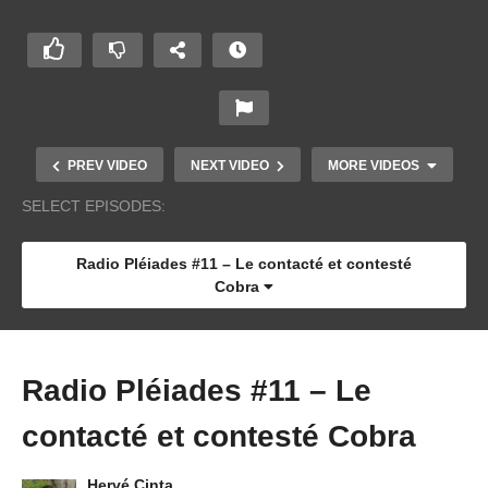
PREV VIDEO
NEXT VIDEO
MORE VIDEOS
SELECT EPISODES:
Radio Pléiades #11 – Le contacté et contesté
Cobra
Radio Pléiades #11 – Le
contacté et contesté Cobra
Radio Pléiades #5 – L’eau
Hervé Cinta