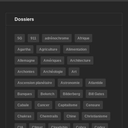
Dossiers
5G
911
adrénochrome
Afrique
Agartha
Agriculture
Alimentation
Allemagne
Amériques
Architecture
Archontes
Archéologie
Art
Ascension planétaire
Astronomie
Atlantide
Banques
Beketch
Bilderberg
Bill Gates
Cabale
Cancer
Capitalisme
Censure
Chakras
Chemtrails
Chine
Christianisme
CIA
Climat
Cloudship
Cobra
Codex