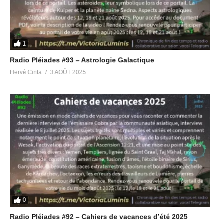
Radio Pléiades #27 –
Questions & commentaires
sur les dernières interviews
du contacté Cobra
1
17 décembre 2021
Radio Pléiades #93 – Astrologie Galactique
Dans "Radio Pléiades"
Hervé Cinta
3 AOÛT 2025
0
Radio Pléiades #92 – Cahiers de vacances d’été 2025