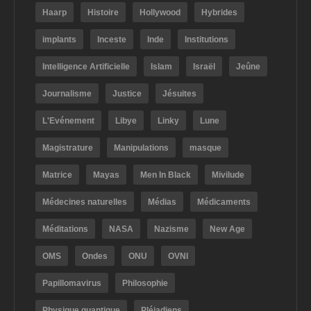
Haarp
Histoire
Hollywood
Hybrides
implants
Inceste
Inde
Institutions
Intelligence Artificielle
Islam
Israël
Jeûne
Journalisme
Justice
Jésuites
L'Evénement
Libye
Linky
Lune
Magistrature
Manipulations
masque
Matrice
Mayas
Men In Black
Mivilude
Médecines naturelles
Médias
Médicaments
Méditations
NASA
Nazisme
New Age
OMS
Ondes
ONU
OVNI
Papillomavirus
Philosophie
Physique quantique
Pléiadiens