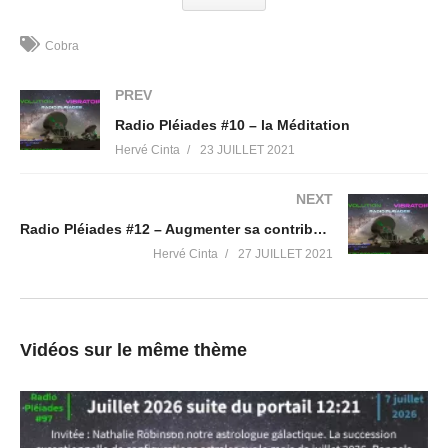
Pourquoi peut-on lui faire confiance ? Lien avec Q ?
Cobra
Ses actions pour la Victoire de la lumière, ses conférences
PREV
Radio Pléiades #10 – la Méditation
La divulgation unique qu’il réalise, le travail énergétique et
Hervé Cinta
23 JUILLET 2021
spirituel
NEXT
Âmes jumelles et famille d’âme, Mouvement Résistance,
Radio Pléiades #12 – Augmenter sa contribution à la Lumière
Galactiques
Hervé Cinta
27 JUILLET 2021
La percée par compression, pierres Cintamani, travailleurs de
lumière …
Vidéos sur le même thème
et de nombreux échanges profondément reconnectant…
Liens pour nous suivre (pensez à vous abonner), et pour
vous accompagner vers l'Evénement, la guérison