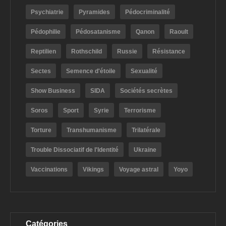
Psychiatrie
Pyramides
Pédocriminalité
Pédophilie
Pédosatanisme
Qanon
Raoult
Reptilien
Rothschild
Russie
Résistance
Sectes
Semence d'étoile
Sexualité
Show Business
SIDA
Sociétés secrètes
Soros
Sport
Syrie
Terrorisme
Torture
Transhumanisme
Trilatérale
Trouble Dissociatif de l'Identité
Ukraine
Vaccinations
Vikings
Voyage astral
Yoyo
Catégories