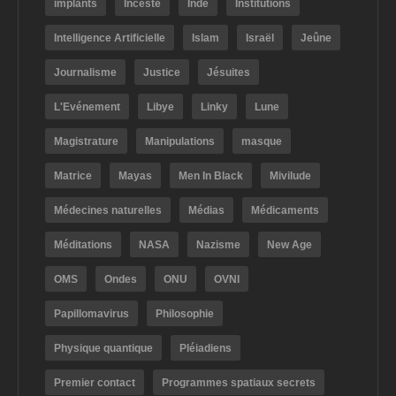
implants
Inceste
Inde
Institutions
Intelligence Artificielle
Islam
Israël
Jeûne
Journalisme
Justice
Jésuites
L'Evénement
Libye
Linky
Lune
Magistrature
Manipulations
masque
Matrice
Mayas
Men In Black
Mivilude
Médecines naturelles
Médias
Médicaments
Méditations
NASA
Nazisme
New Age
OMS
Ondes
ONU
OVNI
Papillomavirus
Philosophie
Physique quantique
Pléiadiens
Premier contact
Programmes spatiaux secrets