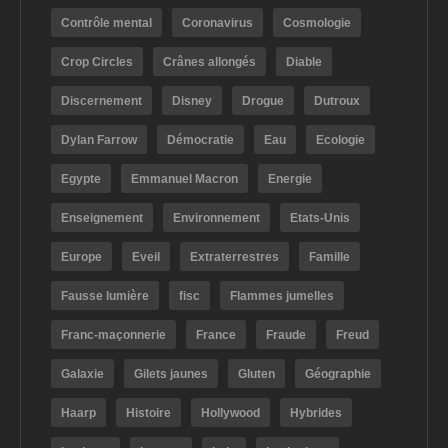
Contrôle mental
Coronavirus
Cosmologie
Crop Circles
Crânes allongés
Diable
Discernement
Disney
Drogue
Dutroux
Dylan Farrow
Démocratie
Eau
Ecologie
Egypte
Emmanuel Macron
Energie
Enseignement
Environnement
Etats-Unis
Europe
Eveil
Extraterrestres
Famille
Fausse lumière
fisc
Flammes jumelles
Franc-maçonnerie
France
Fraude
Freud
Galaxie
Gilets jaunes
Gluten
Géographie
Haarp
Histoire
Hollywood
Hybrides