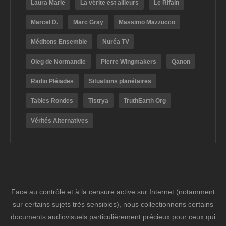
Laura Marie
La vérite est ailleurs
Le Rifain
Marcel D.
Marc Gray
Massimo Mazzucco
Méditons Ensemble
Nuréa TV
Oleg de Normandie
Pierre Wingmakers
Qanon
Radio Pléiades
Situations planétaires
Tables Rondes
Tistrya
TruthEarth Org
Vérités Alternatives
Face au contrôle et à la censure active sur Internet (notamment
sur certains sujets très sensibles), nous collectionnons certains
documents audiovisuels particulièrement précieux pour ceux qui