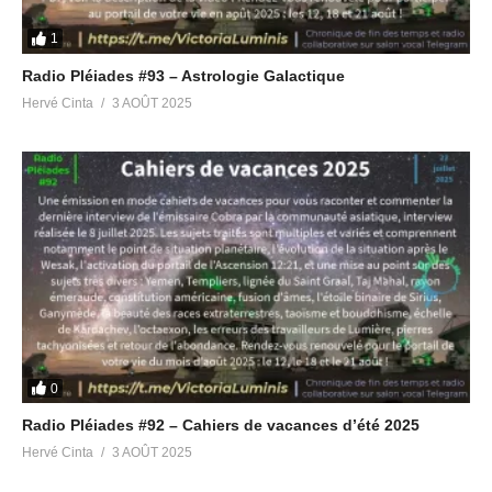
1
Articles similaires
Radio Pléiades #93 – Astrologie Galactique
Hervé Cinta
3 AOÛT 2025
Radio Pléiades #38 –
Rencontre avec Edward
Divulgation et Spiritualité
Snowden
dans la Bande Dessinée
26 avril 2018
18 mai 2022
Dans "Politique &
Dans "Radio Pléiades"
Géopolitique"
Radio Pléiades #86 –
Traumas Féminins
1 février 2025
Dans "Radio Pléiades"
0
Radio Pléiades #92 – Cahiers de vacances d’été 2025
Hervé Cinta
3 AOÛT 2025