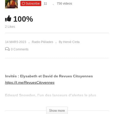
Subscribe
11
756 videos
100%
2 Likes
14 MARS 2023
Radio Pléiades
By Hervé Cinta
0 Comments
Invités : Elysabeth et David de Revues Citoyennes
https://t.me/RevuesCitoyennes
Edward Snowden, l’un des lanceurs d’alertes le plus
connus de la planète a révélé au monde la surveillance de
masse des populations.
Show more