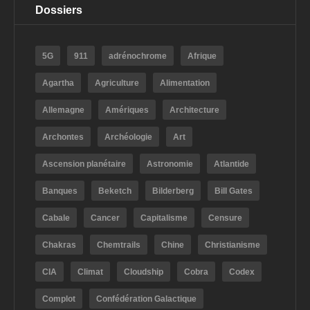
Dossiers
5G
911
adrénochrome
Afrique
Agartha
Agriculture
Alimentation
Allemagne
Amériques
Architecture
Archontes
Archéologie
Art
Ascension planétaire
Astronomie
Atlantide
Banques
Beketch
Bilderberg
Bill Gates
Cabale
Cancer
Capitalisme
Censure
Chakras
Chemtrails
Chine
Christianisme
CIA
Climat
Cloudship
Cobra
Codex
Complot
Confédération Galactique