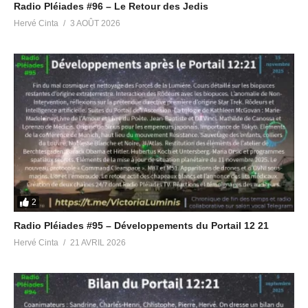
Radio Pléiades #96 – Le Retour des Jedis
VK
https://vk.com/hervegaia
Hervé Cinta
3 AOÛT 2026
Facebook
https://www.facebook.com/herve.gaia.999/
Page Facebook Victoria Luminis
https://www.facebook.com/people/Victoria-
Luminis/100063484569378/
LinkedIn
https://www.linkedin.com/in/herve-gaia/
TikTok
https://www.tiktok.com/@en.fin.la.lumiere
PLATEFORMES VIDÉO
Youtube Radio Pléiades
https://www.youtube.com/@radiopleiades
Youtube Hervé Gaïa
https://www.youtube.com/@hervegaia
2
Youtube anglophone
Radio Pléiades #95 – Développements du Portail 12 21
https://www.youtube.com/@victoryofthelight
Hervé Cinta
21 AVRIL 2026
Odysée 1
https://odysee.com/@HerveGaia:9
Odysée 2
https://odysee.com/@RevolutionVibratoire:6
TELEGRAM