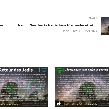
NEXT
us accompagner vers l'Evénement, la guérison individuelle et pla
GPA et marchandisation des corps. Entretien avec Olivia Maurel
Radio Pléiades #74 – Sedona Rochester et situation planétaire
Hervé Cinta
1 MAI 2024
le/Victoria-Luminis/100063484569378/
2