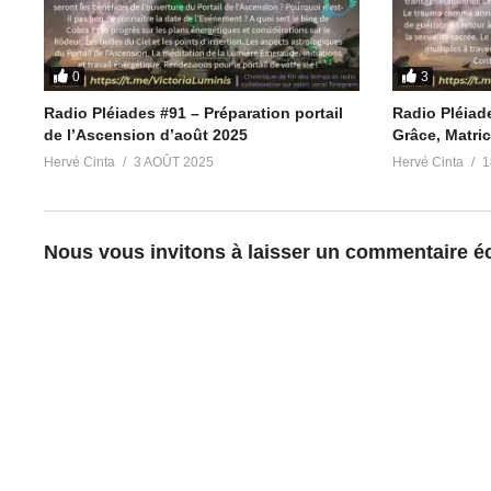
0
3
Radio Pléiades #91 – Préparation portail
Radio Pléiade
de l’Ascension d’août 2025
Grâce, Matric
Articles similaires
Hervé Cinta
3 AOÛT 2025
Hervé Cinta
1
Radio Pléiades #92 – Cahiers de vacances
Radio Pléiades #
d’été 2025
Situation Planét
3 août 2025
3 avril 2024
Nous vous invitons à laisser un commentaire écl
Dans "Radio Pléiades"
Dans "Radio Plé