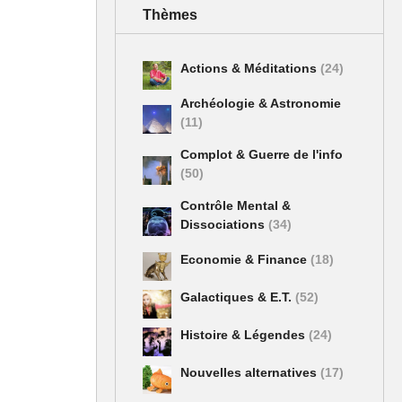
Thèmes
Actions & Méditations
(24)
Archéologie & Astronomie
(11)
Complot & Guerre de l'info
(50)
Contrôle Mental &
Dissociations
(34)
Economie & Finance
(18)
Galactiques & E.T.
(52)
Histoire & Légendes
(24)
Nouvelles alternatives
(17)