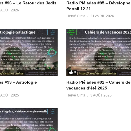
es #96 – Le Retour des Jedis
Radio Pléiades #95 – Développ
es
Portail 12 21
 AOÛT 2026
Hervé Cinta
21 AVRIL 2026
t
ades
https://t.me/avisradiopleiades
diopleiades
0
https://t.me/meditationliberation
es #93 – Astrologie
Radio Pléiades #92 – Cahiers de
The_Light
vacances d’été 2025
 AOÛT 2025
Hervé Cinta
3 AOÛT 2025