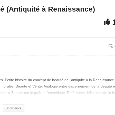
é (Antiquité à Renaissance)
ès. Petite histoire du concept de beauté de l’antiquité à la Renaissance.
és morales. Beauté et Vérité. Analogie entre discernement de la Beauté e
 de la Beauté par le goût et l’esthétique. Différentes définitions de la 
. La Beauté initiatique. La divine proportion du nombre d’or. La beaut
estre… Témoignages des auditeurs.
Show more