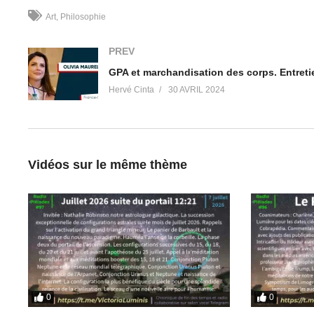
Art
Philosophie
PREV
Liens pour nous suivre (pensez à vous abonner), et pour vo
SITES WEB
Hervé Cinta
30 AVRIL 2024
Victoria Luminis
https://victorialuminis.fr/
Lève le Voile
https://levelevoile.fr/
Révolution Vibratoire
https://revolutionvibratoire.fr/
Compte Tipeee
https://fr.tipeee.com/herve-gaia
Vidéos sur le même thème
RESEAUX SOCIAUX
Twitter
https://twitter.com/RevolVibratoire
VK
https://vk.com/hervegaia
Facebook
https://www.facebook.com/herve.gaia.999/
Page Facebook Victoria Luminis
https://www.facebook.com/peop
LinkedIn
https://www.linkedin.com/in/herve-gaia/
TikTok
https://www.tiktok.com/@en.fin.la.lumiere
0
0
PLATEFORMES VIDÉO