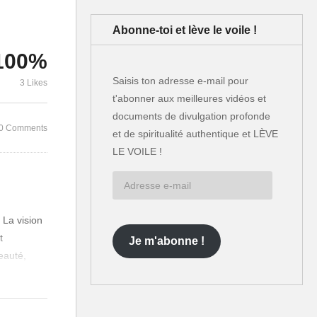
Abonne-toi et lève le voile !
100%
Saisis ton adresse e-mail pour
3 Likes
t'abonner aux meilleures vidéos et
documents de divulgation profonde
0 Comments
et de spiritualité authentique et LÈVE
LE VOILE !
Adresse
e-
mail
 La vision
t
Je m'abonne !
beauté,
é