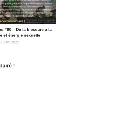
s #90 – De la blessure à la
e et énergie sexuelle
8 JUIN 2025
72 – On fait le point et
Radio Pléiades #26 – Le discernement
aire
Pas si simple…
9 décembre 2021
airé !
iades"
Dans "Radio Pléiades"