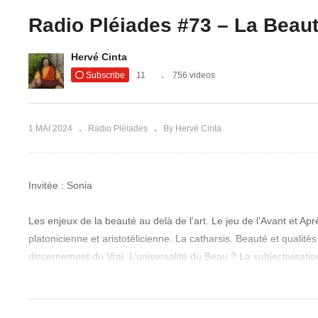
Radio Pléiades #73 – La Beaut
Hervé Cinta
Subscribe
11
756 videos
1 MAI 2024
Radio Pléiades
By Hervé Cinta
Invitée : Sonia
Les enjeux de la beauté au delà de l’art. Le jeu de l’Avant et Apr
platonicienne et aristotélicienne. La catharsis. Beauté et qualit
discernement du Vrai. L’universalité du Beau ? La subjectivisation
reliance au divin et transcendance. La Beauté est une théophanie
physique. Usage de la laideur dans la guerre énergétique terr