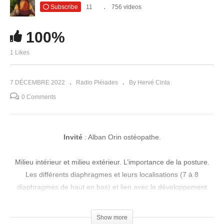
Subscribe
11
756 videos
100%
1 Likes
7 DÉCEMBRE 2022
Radio Pléiades
By Hervé Cinta
0 Comments
Invité
: Alban Orin ostéopathe.
Milieu intérieur et milieu extérieur. L’importance de la posture.
Les différents diaphragmes et leurs localisations (7 à 8
diaphragmes de haut en bas) et lien avec le développement
embryonnaire. Le premier cri. Un petit cours d’anatomie en lien
avec la respiration, la structure des poumons. Respiration
Show more