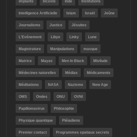
implants
Inceste
Inde
Institutions
Intelligence Artificielle
Islam
Israël
Jeûne
Journalisme
Justice
Jésuites
L'Evénement
Libye
Linky
Lune
Magistrature
Manipulations
masque
Matrice
Mayas
Men In Black
Mivilude
Médecines naturelles
Médias
Médicaments
Méditations
NASA
Nazisme
New Age
OMS
Ondes
ONU
OVNI
Papillomavirus
Philosophie
Physique quantique
Pléiadiens
Premier contact
Programmes spatiaux secrets