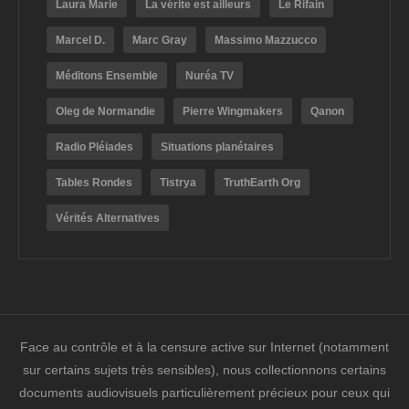
Laura Marie
La vérite est ailleurs
Le Rifain
Marcel D.
Marc Gray
Massimo Mazzucco
Méditons Ensemble
Nuréa TV
Oleg de Normandie
Pierre Wingmakers
Qanon
Radio Pléiades
Situations planétaires
Tables Rondes
Tistrya
TruthEarth Org
Vérités Alternatives
Face au contrôle et à la censure active sur Internet (notamment
sur certains sujets très sensibles), nous collectionnons certains
documents audiovisuels particulièrement précieux pour ceux qui