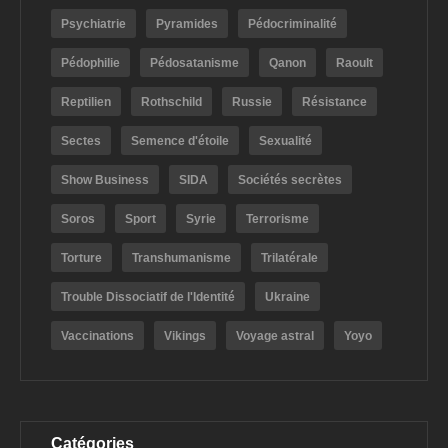
Psychiatrie
Pyramides
Pédocriminalité
Pédophilie
Pédosatanisme
Qanon
Raoult
Reptilien
Rothschild
Russie
Résistance
Sectes
Semence d'étoile
Sexualité
Show Business
SIDA
Sociétés secrètes
Soros
Sport
Syrie
Terrorisme
Torture
Transhumanisme
Trilatérale
Trouble Dissociatif de l'Identité
Ukraine
Vaccinations
Vikings
Voyage astral
Yoyo
Catégories