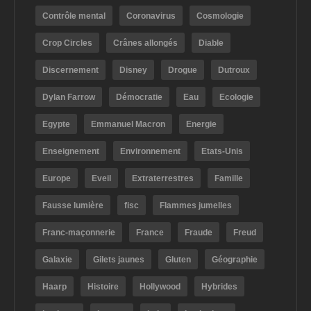
Contrôle mental
Coronavirus
Cosmologie
Crop Circles
Crânes allongés
Diable
Discernement
Disney
Drogue
Dutroux
Dylan Farrow
Démocratie
Eau
Ecologie
Egypte
Emmanuel Macron
Energie
Enseignement
Environnement
Etats-Unis
Europe
Eveil
Extraterrestres
Famille
Fausse lumière
fisc
Flammes jumelles
Franc-maçonnerie
France
Fraude
Freud
Galaxie
Gilets jaunes
Gluten
Géographie
Haarp
Histoire
Hollywood
Hybrides