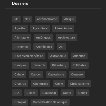
Dossiers
5G
911
adrénochrome
Afrique
Agartha
Agriculture
Alimentation
Allemagne
Amériques
Architecture
Archontes
Archéologie
Art
Ascension planétaire
Astronomie
Atlantide
Banques
Beketch
Bilderberg
Bill Gates
Cabale
Cancer
Capitalisme
Censure
Chakras
Chemtrails
Chine
Christianisme
CIA
Climat
Cloudship
Cobra
Codex
Complot
Confédération Galactique