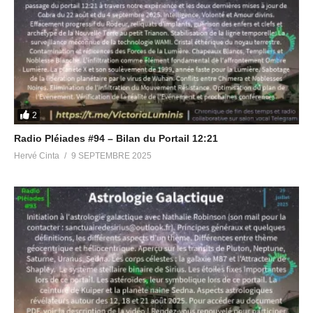
Partager :
J’aime ça :
2
Radio Pléiades #94 – Bilan du Portail 12:21
Hervé Cinta
9 SEPTEMBRE 2025
Articles similaires
Radio Pléiades #78 – Le
Radio Pléiades #96 – Le
réveil des Dragons
Retour des Jedis
18 août 2024
3 août 2026
Dans "Radio Pléiades"
Dans "Radio Pléiades"
Radio Pléiades #53 –
Conférence Cobra Paris