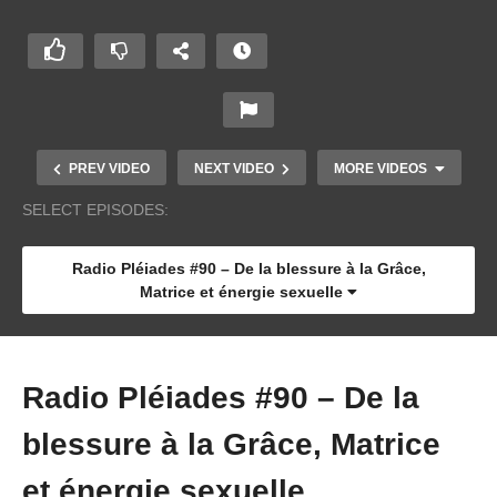
PREV VIDEO
NEXT VIDEO
MORE VIDEOS
SELECT EPISODES:
Radio Pléiades #90 – De la blessure à la Grâce,
Matrice et énergie sexuelle
Radio Pléiades #90 – De la
blessure à la Grâce, Matrice
Radio Pléiades #5 – L’eau
et énergie sexuelle