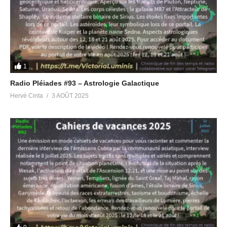
21 février 2024
5 septembre 2024
Dans "Radio Pléiades"
Dans "Radio Pléiades"
Radio Pléiades #75 – Retour
de la Lumière et Multivers
16 mai 2024
1
Dans "Radio Pléiades"
Radio Pléiades #93 – Astrologie Galactique
Hervé Cinta
3 AOÛT 2025