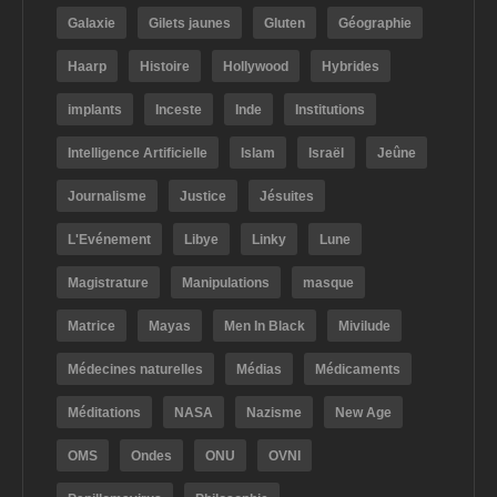
Galaxie
Gilets jaunes
Gluten
Géographie
Haarp
Histoire
Hollywood
Hybrides
implants
Inceste
Inde
Institutions
Intelligence Artificielle
Islam
Israël
Jeûne
Journalisme
Justice
Jésuites
L'Evénement
Libye
Linky
Lune
Magistrature
Manipulations
masque
Matrice
Mayas
Men In Black
Mivilude
Médecines naturelles
Médias
Médicaments
Méditations
NASA
Nazisme
New Age
OMS
Ondes
ONU
OVNI