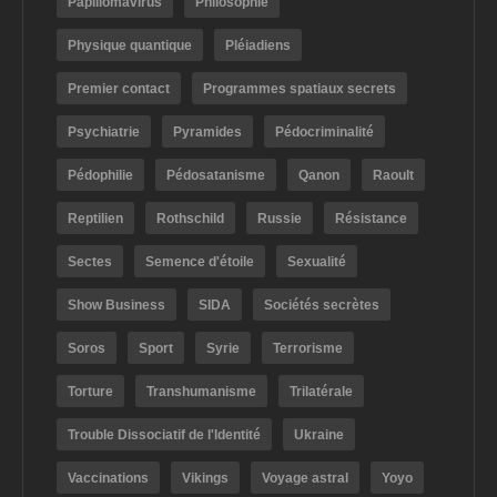
Papillomavirus
Philosophie
Physique quantique
Pléiadiens
Premier contact
Programmes spatiaux secrets
Psychiatrie
Pyramides
Pédocriminalité
Pédophilie
Pédosatanisme
Qanon
Raoult
Reptilien
Rothschild
Russie
Résistance
Sectes
Semence d'étoile
Sexualité
Show Business
SIDA
Sociétés secrètes
Soros
Sport
Syrie
Terrorisme
Torture
Transhumanisme
Trilatérale
Trouble Dissociatif de l'Identité
Ukraine
Vaccinations
Vikings
Voyage astral
Yoyo