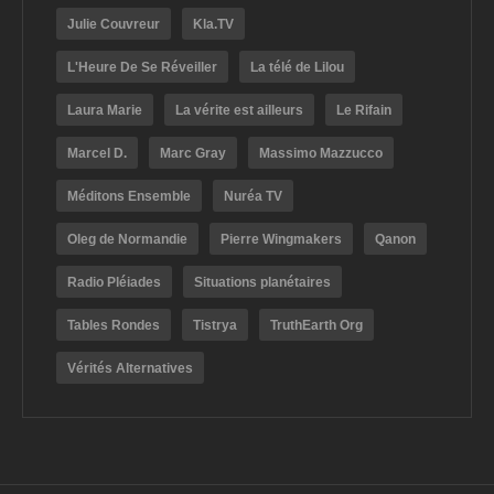
Julie Couvreur
Kla.TV
L'Heure De Se Réveiller
La télé de Lilou
Laura Marie
La vérite est ailleurs
Le Rifain
Marcel D.
Marc Gray
Massimo Mazzucco
Méditons Ensemble
Nuréa TV
Oleg de Normandie
Pierre Wingmakers
Qanon
Radio Pléiades
Situations planétaires
Tables Rondes
Tistrya
TruthEarth Org
Vérités Alternatives