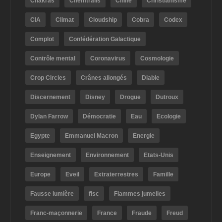
Chakras
Chemtrails
Chine
Christianisme
CIA
Climat
Cloudship
Cobra
Codex
Complot
Confédération Galactique
Contrôle mental
Coronavirus
Cosmologie
Crop Circles
Crânes allongés
Diable
Discernement
Disney
Drogue
Dutroux
Dylan Farrow
Démocratie
Eau
Ecologie
Egypte
Emmanuel Macron
Energie
Enseignement
Environnement
Etats-Unis
Europe
Eveil
Extraterrestres
Famille
Fausse lumière
fisc
Flammes jumelles
Franc-maçonnerie
France
Fraude
Freud