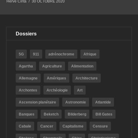
Hervé Cinta
30 OCTOBRE 2020
Dossiers
5G
911
adrénochrome
Afrique
Agartha
Agriculture
Alimentation
Allemagne
Amériques
Architecture
Archontes
Archéologie
Art
Ascension planétaire
Astronomie
Atlantide
Banques
Beketch
Bilderberg
Bill Gates
Cabale
Cancer
Capitalisme
Censure