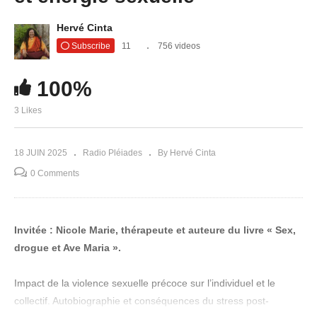
Hervé Cinta
Subscribe
11
756 videos
100%
3 Likes
18 JUIN 2025
Radio Pléiades
By Hervé Cinta
0 Comments
Invitée : Nicole Marie, thérapeute et auteure du livre « Sex,
drogue et Ave Maria ».
Impact de la violence sexuelle précoce sur l’individuel et le
collectif. Autobiographie et conséquences du stress post-