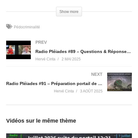
traumatique : dissociation, amnésie, déni, vol de conscience…
Comportements inappropriés et transgénérationnel. Le féminin
Show more
sacré et l’innocence ciblés dans la Matrice. Le trauma comme
arme de guerre spirituelle. Culpabilité inversée. Chemin de
Pédocriminalité
guérison et retour à la Source, reconnexion au féminin sacré et
retour à la sexualité sacrée. Le pouvoir de l’énergie sexuelle
PREV
créatrice. Illustrations multiples à travers des citations de son
Radio Pléiades #89 – Questions & Réponses suite à l’interview avec Luc Bodin
livre autobiographique.
Hervé Cinta
2 MAI 2025
Contact
:
https://medecinedelarose.fr
NEXT
Pour acheter son livre
c’est ici :
Radio Pléiades #91 – Préparation portail de l’Ascension d’août 2025
https://medecinedelarose.fr/mon-livre/
Hervé Cinta
3 AOÛT 2025
Canal « Victoria Luminis » :
https://t.me/VictoriaLuminis
Groupe de discussion « Autour de Radio Pléiades » :
https://t.me/AvisRadioPleiades
Vidéos sur le même thème
Canal « Radio Pléiades Replays » :
https://t.me/RadioPleiades