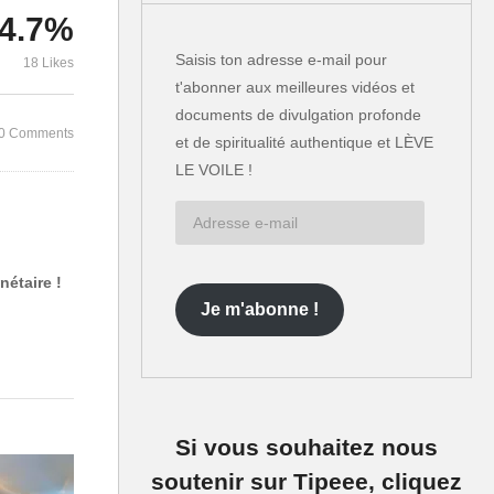
4.7%
Marc Gray, expériences de
Les mondes 
a
mort rapprochée négatives
voile et la f
Saisis ton adresse e-mail pour
18 Likes
dans la fausse lumière
flamme jume
t'abonner aux meilleures vidéos et
documents de divulgation profonde
0 Comments
et de spiritualité authentique et LÈVE
LE VOILE !
Adresse
e-
mail
nétaire !
Je m'abonne !
Si vous souhaitez nous
soutenir sur Tipeee, cliquez