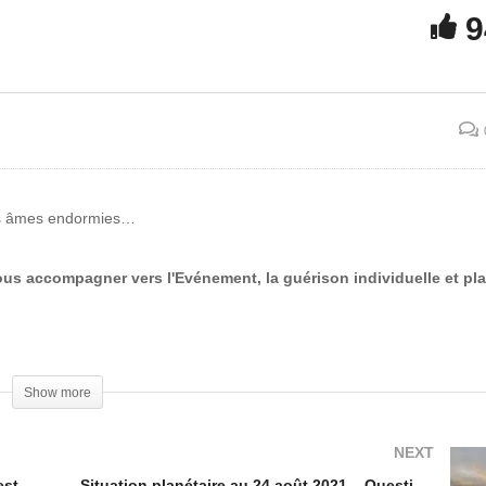
9
tervention télévisée en
irect du Commandement
Fin de la quarantaine de l
htar : l’incident Vrillon
Terre…
ues âmes endormies…
us accompagner vers l'Evénement, la guérison individuelle et pla
Show more
NEXT
Situation planétaire au 13 juillet 2021 – Questions et Commentaires le samedi 17 juillet
Situation planétaire au 24 août 2021 – Questions et Commentaires le lundi 30 août