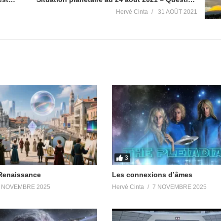
Hervé Cinta
31 AOÛT 2021
le/Victoria-Luminis/100063484569378/
es
t
3
Renaissance
Les connexions d’âmes
 NOVEMBRE 2025
Hervé Cinta
7 NOVEMBRE 2025
ades
https://t.me/avisradiopleiades
diopleiades
https://t.me/meditationliberation