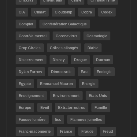
Chakras
Chemtrails
Chine
Christianisme
CIA
Climat
Cloudship
Cobra
Codex
Complot
Confédération Galactique
Contrôle mental
Coronavirus
Cosmologie
Crop Circles
Crânes allongés
Diable
Discernement
Disney
Drogue
Dutroux
Dylan Farrow
Démocratie
Eau
Ecologie
Egypte
Emmanuel Macron
Energie
Enseignement
Environnement
Etats-Unis
Europe
Eveil
Extraterrestres
Famille
Fausse lumière
fisc
Flammes jumelles
Franc-maçonnerie
France
Fraude
Freud