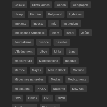
Galaxie
Gilets jaunes
Gluten
Géographie
Haarp
Histoire
Hollywood
Hybrides
implants
Inceste
Inde
Institutions
Intelligence Artificielle
Islam
Israël
Jeûne
Journalisme
Justice
Jésuites
L'Evénement
Libye
Linky
Lune
Magistrature
Manipulations
masque
Matrice
Mayas
Men In Black
Mivilude
Médecines naturelles
Médias
Médicaments
Méditations
NASA
Nazisme
New Age
OMS
Ondes
ONU
OVNI