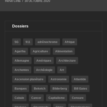
Hervé Cinta
30 OCTOBRE 2020
Dossiers
5G
911
adrénochrome
Afrique
Agartha
Agriculture
Alimentation
Allemagne
Amériques
Architecture
Archontes
Archéologie
Art
Ascension planétaire
Astronomie
Atlantide
Banques
Beketch
Bilderberg
Bill Gates
Cabale
Cancer
Capitalisme
Censure