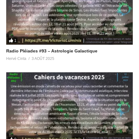
Odysée 1
https://odysee.com/@HerveGaia:9
Odysée 2
https://odysee.com/@RevolutionVibratoire:6
TELEGRAM
Canal principal Victoria Luminis
https://t.me/victorialuminis
Groupe de discussion thématique sur les émissions Radio
1
Pléiades
https://t.me/avisradiopleiades
Radio Pléiades #93 – Astrologie Galactique
Canal des replays des émissions Radio Pléiades
Hervé Cinta
3 AOÛT 2025
https://t.me/radiopleiades
Chat Group anglophone Let’s Meditate for Planetary Liberation
https://t.me/meditationliberation
Canal anglophone Victory Of The Light
https://t.me/Victory_Of_The_Light
Partager :