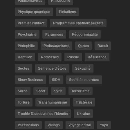
Papillomavirus
Philosophie
Physique quantique
Pléiadiens
Premier contact
Programmes spatiaux secrets
Psychiatrie
Pyramides
Pédocriminalité
Pédophilie
Pédosatanisme
Qanon
Raoult
Reptilien
Rothschild
Russie
Résistance
Sectes
Semence d'étoile
Sexualité
Show Business
SIDA
Sociétés secrètes
Soros
Sport
Syrie
Terrorisme
Torture
Transhumanisme
Trilatérale
Trouble Dissociatif de l'Identité
Ukraine
Vaccinations
Vikings
Voyage astral
Yoyo