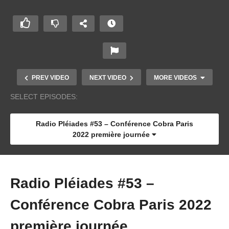
PREV VIDEO
NEXT VIDEO
MORE VIDEOS
SELECT EPISODES:
Radio Pléiades #53 – Conférence Cobra Paris
2022 première journée
Radio Pléiades #53 –
Conférence Cobra Paris 2022
Radio Pléiades #5 – L’eau
première journée