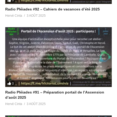
0
J’aime ça :
Radio Pléiades #92 – Cahiers de vacances d’été 2025
Chargement…
Hervé Cinta
3 AOÛT 2025
Articles similaires
Radio Pléiades #54 –
Radio Pléiades #67 –
Conférence Cobra Paris
Conférence de l’Ascension
2022 deuxième journée
en Thaïlande
21 décembre 2022
23 novembre 2023
Dans "Radio Pléiades"
Dans "Radio Pléiades"
0
Radio Pléiades #41 –
Rencontre à Paris et Quiz
Radio Pléiades #91 – Préparation portail de l’Ascension
21 juin 2022
d’août 2025
Dans "Radio Pléiades"
Hervé Cinta
3 AOÛT 2025