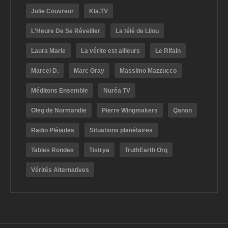
Julie Couvreur
Kla.TV
L'Heure De Se Réveiller
La télé de Lilou
Laura Marie
La vérite est ailleurs
Le Rifain
Marcel D.
Marc Gray
Massimo Mazzucco
Méditons Ensemble
Nuréa TV
Oleg de Normandie
Pierre Wingmakers
Qanon
Radio Pléiades
Situations planétaires
Tables Rondes
Tistrya
TruthEarth Org
Vérités Alternatives