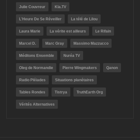
Julie Couvreur
Kla.TV
L'Heure De Se Réveiller
La télé de Lilou
Laura Marie
La vérite est ailleurs
Le Rifain
Marcel D.
Marc Gray
Massimo Mazzucco
Méditons Ensemble
Nuréa TV
Oleg de Normandie
Pierre Wingmakers
Qanon
Radio Pléiades
Situations planétaires
Tables Rondes
Tistrya
TruthEarth Org
Vérités Alternatives