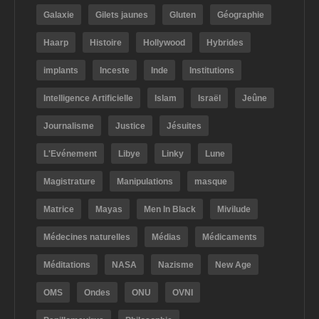
Galaxie
Gilets jaunes
Gluten
Géographie
Haarp
Histoire
Hollywood
Hybrides
implants
Inceste
Inde
Institutions
Intelligence Artificielle
Islam
Israël
Jeûne
Journalisme
Justice
Jésuites
L'Evénement
Libye
Linky
Lune
Magistrature
Manipulations
masque
Matrice
Mayas
Men In Black
Mivilude
Médecines naturelles
Médias
Médicaments
Méditations
NASA
Nazisme
New Age
OMS
Ondes
ONU
OVNI