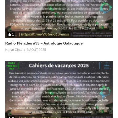
8 avril 2023
en Thaïlande
Dans "Radio Pléiades"
23 novembre 2023
Dans "Radio Pléiades"
Radio Pléiades #62 – Le
Portail de Lumière
1
5 avril 2023
Dans "Radio Pléiades"
Radio Pléiades #93 – Astrologie Galactique
Hervé Cinta
3 AOÛT 2025