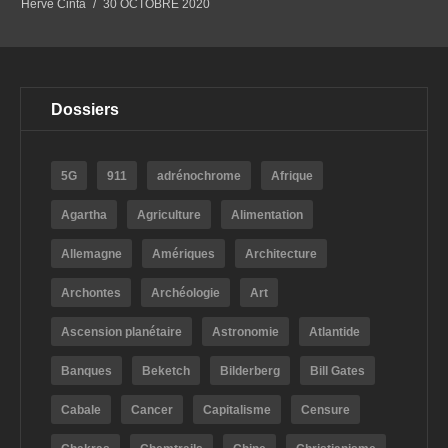
Hervé Cinta
30 OCTOBRE 2020
Dossiers
5G
911
adrénochrome
Afrique
Agartha
Agriculture
Alimentation
Allemagne
Amériques
Architecture
Archontes
Archéologie
Art
Ascension planétaire
Astronomie
Atlantide
Banques
Beketch
Bilderberg
Bill Gates
Cabale
Cancer
Capitalisme
Censure