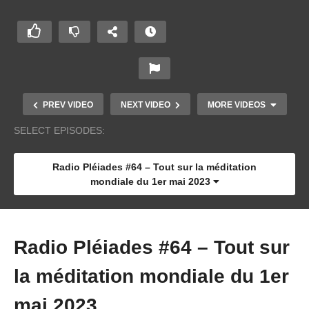
PREV VIDEO
NEXT VIDEO
MORE VIDEOS
SELECT EPISODES:
Radio Pléiades #64 – Tout sur la méditation
mondiale du 1er mai 2023
Radio Pléiades #64 – Tout sur
la méditation mondiale du 1er
Radio Pléiades #5 – L’eau
mai 2023