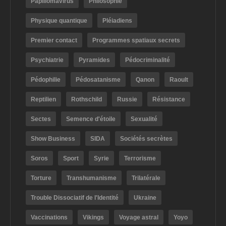
Papillomavirus
Philosophie
Physique quantique
Pléiadiens
Premier contact
Programmes spatiaux secrets
Psychiatrie
Pyramides
Pédocriminalité
Pédophilie
Pédosatanisme
Qanon
Raoult
Reptilien
Rothschild
Russie
Résistance
Sectes
Semence d'étoile
Sexualité
Show Business
SIDA
Sociétés secrètes
Soros
Sport
Syrie
Terrorisme
Torture
Transhumanisme
Trilatérale
Trouble Dissociatif de l'Identité
Ukraine
Vaccinations
Vikings
Voyage astral
Yoyo