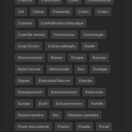
Chakras
Chemtrails
Chine
Christianisme
CIA
Climat
Cloudship
Cobra
Codex
Complot
Confédération Galactique
Contrôle mental
Coronavirus
Cosmologie
Crop Circles
Crânes allongés
Diable
Discernement
Disney
Drogue
Dutroux
Dylan Farrow
Démocratie
Eau
Ecologie
Egypte
Emmanuel Macron
Energie
Enseignement
Environnement
Etats-Unis
Europe
Eveil
Extraterrestres
Famille
Fausse lumière
fisc
Flammes jumelles
Franc-maçonnerie
France
Fraude
Freud