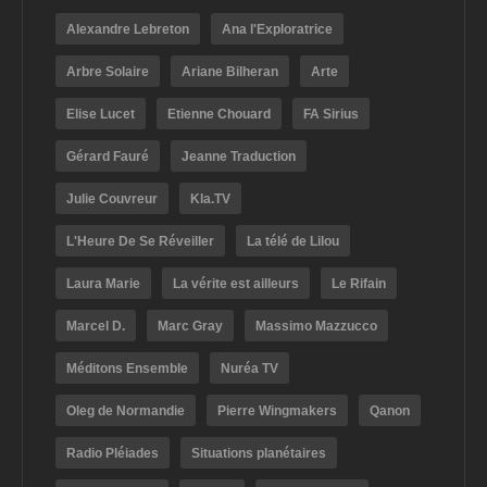
Alexandre Lebreton
Ana l'Exploratrice
Arbre Solaire
Ariane Bilheran
Arte
Elise Lucet
Etienne Chouard
FA Sirius
Gérard Fauré
Jeanne Traduction
Julie Couvreur
Kla.TV
L'Heure De Se Réveiller
La télé de Lilou
Laura Marie
La vérite est ailleurs
Le Rifain
Marcel D.
Marc Gray
Massimo Mazzucco
Méditons Ensemble
Nuréa TV
Oleg de Normandie
Pierre Wingmakers
Qanon
Radio Pléiades
Situations planétaires