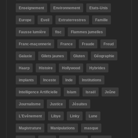
Enseignement
Environnement
Etats-Unis
Europe
Eveil
Extraterrestres
Famille
Fausse lumière
fisc
Flammes jumelles
Franc-maçonnerie
France
Fraude
Freud
Galaxie
Gilets jaunes
Gluten
Géographie
Haarp
Histoire
Hollywood
Hybrides
implants
Inceste
Inde
Institutions
Intelligence Artificielle
Islam
Israël
Jeûne
Journalisme
Justice
Jésuites
L'Evénement
Libye
Linky
Lune
Magistrature
Manipulations
masque