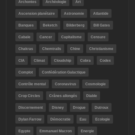
Archontes
Archéologie
Art
Ascension planétaire
Astronomie
Atlantide
Banques
Beketch
Bilderberg
Bill Gates
Cabale
Cancer
Capitalisme
Censure
Chakras
Chemtrails
Chine
Christianisme
CIA
Climat
Cloudship
Cobra
Codex
Complot
Confédération Galactique
Contrôle mental
Coronavirus
Cosmologie
Crop Circles
Crânes allongés
Diable
Discernement
Disney
Drogue
Dutroux
Dylan Farrow
Démocratie
Eau
Ecologie
Egypte
Emmanuel Macron
Energie