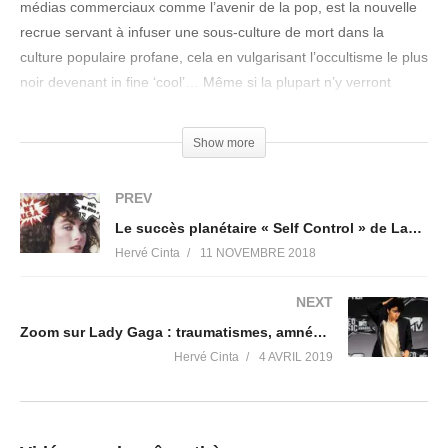
médias commerciaux comme l’avenir de la pop, est la nouvelle
recrue servant à infuser une sous-culture de mort dans la
culture populaire profane, cela en vulgarisant l’occultisme le plus
noir devenant in fine ‘cool’… Même si la plupart n’y verront
qu’une simple expression artistique malgré le malaise plus que
palpable, le bon sens est de se poser la question sur l’impact
Show more
que peut avoir ce genre de contenu sur la jeunesse qui s’en
abreuve…
PREV
Le succès planétaire « Self Control » de Laura Branigan : le contrôle mental exposé sous vos yeux dès le début des années 80’s (vidéo interdite sur Youtube)
Liens pour nous suivre (pensez à vous abonner), et pour
Hervé Cinta
11 NOVEMBRE 2018
vous accompagner vers l'Evénement, la guérison
individuelle et planétaire !
NEXT
SITES WEB
Zoom sur Lady Gaga : traumatismes, amnésie et personnalité multiple, tout un programme de collecte de consentement de masse…
Victoria Luminis
https://victorialuminis.fr/
Hervé Cinta
4 AVRIL 2019
Lève le Voile
https://levelevoile.fr/
Révolution Vibratoire
https://revolutionvibratoire.fr/
Compte Tipeee
https://fr.tipeee.com/herve-gaia