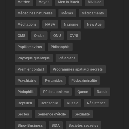
Matrice
Mayas
Men In Black
Mivilude
Médecines naturelles
Médias
Médicaments
Méditations
NASA
Nazisme
New Age
OMS
Ondes
ONU
OVNI
Papillomavirus
Philosophie
Physique quantique
Pléiadiens
Premier contact
Programmes spatiaux secrets
Psychiatrie
Pyramides
Pédocriminalité
Pédophilie
Pédosatanisme
Qanon
Raoult
Reptilien
Rothschild
Russie
Résistance
Sectes
Semence d'étoile
Sexualité
Show Business
SIDA
Sociétés secrètes