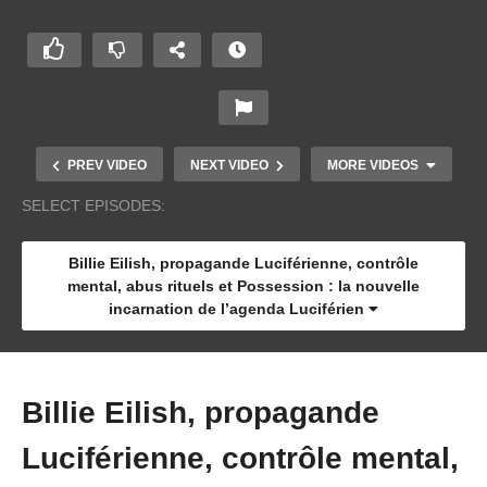
PREV VIDEO
NEXT VIDEO
MORE VIDEOS
SELECT EPISODES:
Billie Eilish, propagande Luciférienne, contrôle
mental, abus rituels et Possession : la nouvelle
incarnation de l’agenda Luciférien
Beyoncé et sa double personnalité, son alter
Billie Eilish, propagande
Sasha, nouvel exemple de fractionnement d’une
star !
Luciférienne, contrôle mental,